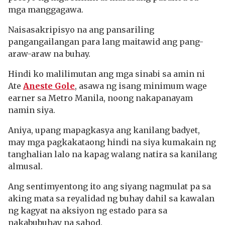
mga manggagawa.
Naisasakripisyo na ang pansariling
pangangailangan para lang maitawid ang pang-
araw-araw na buhay.
Hindi ko malilimutan ang mga sinabi sa amin ni
Ate
Aneste Gole
, asawa ng isang minimum wage
earner sa Metro Manila, noong nakapanayam
namin siya.
Aniya, upang mapagkasya ang kanilang badyet,
may mga pagkakataong hindi na siya kumakain ng
tanghalian lalo na kapag walang natira sa kanilang
almusal.
Ang sentimyentong ito ang siyang nagmulat pa sa
aking mata sa reyalidad ng buhay dahil sa kawalan
ng kagyat na aksiyon ng estado para sa
nakabubuhay na sahod.