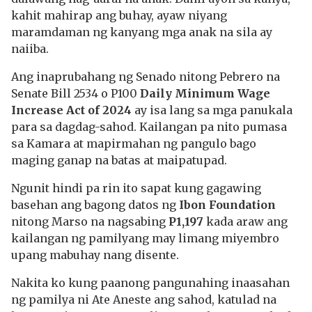
kahit mahirap ang buhay, ayaw niyang
maramdaman ng kanyang mga anak na sila ay
naiiba.
Ang inaprubahang ng Senado nitong Pebrero na
Senate Bill 2534 o P100
Daily Minimum Wage
Increase Act of 2024
ay isa lang sa mga panukala
para sa dagdag-sahod. Kailangan pa nito pumasa
sa Kamara at mapirmahan ng pangulo bago
maging ganap na batas at maipatupad.
Ngunit hindi pa rin ito sapat kung gagawing
basehan ang bagong datos ng
Ibon Foundation
nitong Marso na nagsabing
P1,197
kada araw ang
kailangan ng pamilyang may limang miyembro
upang mabuhay nang disente.
Nakita ko kung paanong pangunahing inaasahan
ng pamilya ni Ate Aneste ang sahod, katulad na