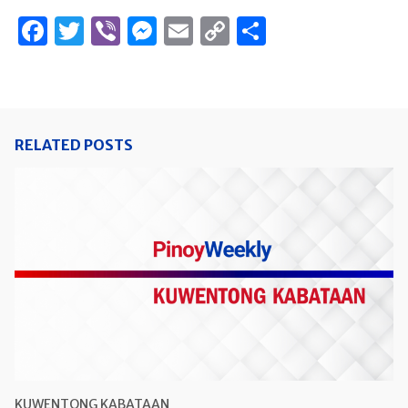
Facebook
Twitter
Viber
Messenger
Email
Copy
Share
Link
RELATED POSTS
KUWENTONG KABATAAN