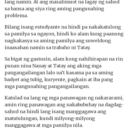
lang namin. At ang masalimuot na lagay ng sahod
sa bansa ang siya ring aming pangunahing
problema.
Bilang isang estudyante na hindi pa nakakatulong
sa pamilya sa ngayon, hindi ko alam kung paanong
nagkakasya sa aming pamilya ang suweldong
inaasahan namin sa trabaho ni Tatay.
Sa bigat ng gastusin, alam kong nahihirapan na rin
punan nina Nanay at Tatay ang aking mga
pangangailangan lalo na’t kasama pa sa aming
badyet ang tubig, kuryente, pagkain at iba pang
mga pangunahing pangangailangan.
Katulad na lang ng mga panawagan ng nakararami,
amin ring panawagan ang nakabubuhay na dagdag-
sahod na hindi lang isang manggagawa ang
matutulungan, kundi milyong-milyong
manggagawa at mga pamilya nila.