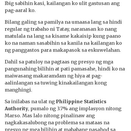
Ibig sabihin kasi, kailangan ko ulit gastusan ang
pag-aaral ko.
Bilang galing sa pamilya na umaasa lang sa hindi
regular ng trabaho ni Tatay, naranasan ko nang
matulala na lang sa kisame kakaisip kung paano
ko na naman sasabihin sa kanila na kailangan ko
ng panggastos para makapasok sa eskuwelahan.
Dahil sa patuloy na pagtaas ng presyo ng mga
pangunahing bilihin at pati pamasahe, hindi ko na
maiwasang makaramdam ng hiya at pag-
aalinlangan sa tuwing kinakailangan kong
manghingi.
Sa inilabas na ulat ng
Philippine Statistics
Authority
, pumalo
ng 3.7% ang implasyon nitong
Marso. Mas lalo nitong pinalinaw ang
nagkakasalubong na problema sa mataas na
presyo ng mga bilihin at mababang pasahod sa