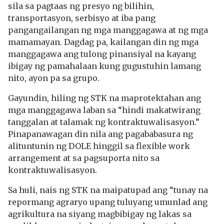
sila sa pagtaas ng presyo ng bilihin,
transportasyon, serbisyo at iba pang
pangangailangan ng mga manggagawa at ng mga
mamamayan. Dagdag pa, kailangan din ng mga
manggagawa ang tulong pinansiyal na kayang
ibigay ng pamahalaan kung gugustuhin lamang
nito, ayon pa sa grupo.
Gayundin, hiling ng STK na maprotektahan ang
mga manggagawa laban sa “hindi makatwirang
tanggalan at talamak ng kontraktuwalisasyon.”
Pinapanawagan din nila ang pagababasura ng
alituntunin ng DOLE hinggil sa flexible work
arrangement at sa pagsuporta nito sa
kontraktuwalisasyon.
Sa huli, nais ng STK na maipatupad ang “tunay na
repormang agraryo upang tuluyang umunlad ang
agrikultura na siyang magbibigay ng lakas sa