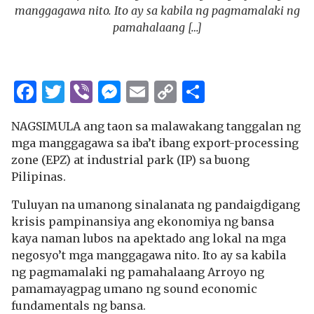
manggagawa nito. Ito ay sa kabila ng pagmamalaki ng
pamahalaang […]
Facebook
Twitter
Viber
Messenger
Email
Copy
Share
Link
NAGSIMULA ang taon sa malawakang tanggalan ng
mga manggagawa sa iba’t ibang export-processing
zone (EPZ) at industrial park (IP) sa buong
Pilipinas.
Tuluyan na umanong sinalanata ng pandaigdigang
krisis pampinansiya ang ekonomiya ng bansa
kaya naman lubos na apektado ang lokal na mga
negosyo’t mga manggagawa nito. Ito ay sa kabila
ng pagmamalaki ng pamahalaang Arroyo ng
pamamayagpag umano ng sound economic
fundamentals ng bansa.