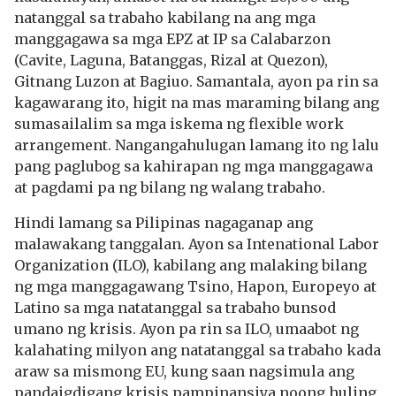
natanggal sa trabaho kabilang na ang mga
manggagawa sa mga EPZ at IP sa Calabarzon
(Cavite, Laguna, Batanggas, Rizal at Quezon),
Gitnang Luzon at Bagiuo. Samantala, ayon pa rin sa
kagawarang ito, higit na mas maraming bilang ang
sumasailalim sa mga iskema ng flexible work
arrangement. Nangangahulugan lamang ito ng lalu
pang paglubog sa kahirapan ng mga manggagawa
at pagdami pa ng bilang ng walang trabaho.
Hindi lamang sa Pilipinas nagaganap ang
malawakang tanggalan. Ayon sa Intenational Labor
Organization (ILO), kabilang ang malaking bilang
ng mga manggagawang Tsino, Hapon, Europeyo at
Latino sa mga natatanggal sa trabaho bunsod
umano ng krisis. Ayon pa rin sa ILO, umaabot ng
kalahating milyon ang natatanggal sa trabaho kada
araw sa mismong EU, kung saan nagsimula ang
pandaigdigang krisis pampinansiya noong huling