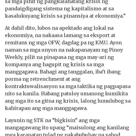
sa mga pihit ng pangkalahatang krisis ng
pandaigdigang sistema ng kapitalismo at sa
kasalukuyang krisis sa pinansiya at ekonomiya.”
At dahil dito, lubos na apektado ang lokal na
ekonomiya, na nakaasa lamang sa eksport at
remitans ng mga OFW, dagdag pa ng KMU. Ayon
naman sa mga unyon na nakapanayam ng Pinoy
Weekly, pilit na pinapasa ng mga may-ari ng
kompanya ang hagupit ng krisis sa mga
manggagawa. Bahagi ang tanggalan, iba’t ibang
porma ng retrenchment at ang
kontraktuwalisasyon sa mga taktika ng pagpapasa
nito sa kanila. Habang patuloy umanong kumikita
ang mga ito sa gitna ng krisis, lalong lumulubog sa
kahirapan ang mga manggagawa.
Layunin ng STK na “bigkisin” ang mga
mangagawang ito upang “maisulong ang kanilang
mga karapatan tulad ng nakabubuhay na sahod,