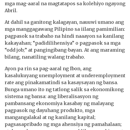
mga mag-aaral na magtatapos sa kolehiyo ngayong
Abril.
At dahil sa ganitong kalagayan, nauuwi umano ang
mga manggagawang Pilipino sa iilang pamimilian:
pagpasok sa trabaho na hindi naaayon sa kanilang
kakayahan; “padidilihensiya” o pagpasok sa mga
“odd job;” at pangingibang-bayan. At ang maraming
bilang, nanatiling walang trabaho.
Ayon pa rin sa pag-aaral ng Ibon, ang
kasalukuyang unemployment at underemployment
rate ang pinakamatindi sa kasaysayan ng bansa.
Bunga umano ito ng tatlong salik sa ekonomikong
sistema ng bansa: ang liberalisasyon ng
pambansang ekonomiya kasabay ng malayang
pagpasok ng dayuhang produkto, mga
mangangalakal at ng kanilang kapital;
pagsasapribado ng mga ahensiya ng pamahalaan;