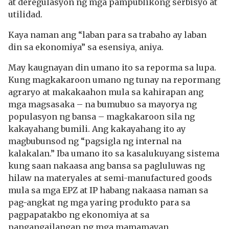
at deregulasyon ng mga pampublikong serbisyo at
utilidad.
Kaya naman ang “laban para sa trabaho ay laban
din sa ekonomiya” sa esensiya, aniya.
May kaugnayan din umano ito sa reporma sa lupa.
Kung magkakaroon umano ng tunay na repormang
agraryo at makakaahon mula sa kahirapan ang
mga magsasaka – na bumubuo sa mayorya ng
populasyon ng bansa – magkakaroon sila ng
kakayahang bumili. Ang kakayahang ito ay
magbubunsod ng “pagsigla ng internal na
kalakalan.” Iba umano ito sa kasalukuyang sistema
kung saan nakaasa ang bansa sa pagluluwas ng
hilaw na materyales at semi-manufactured goods
mula sa mga EPZ at IP habang nakaasa naman sa
pag-angkat ng mga yaring produkto para sa
pagpapatakbo ng ekonomiya at sa
pangangailangan ng mga mamamayan.