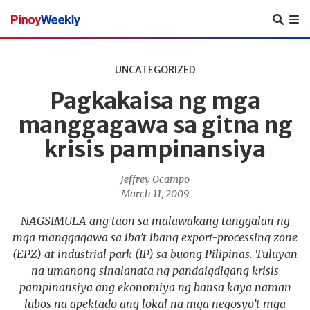
Pinoy
Weekly
UNCATEGORIZED
Pagkakaisa ng mga
manggagawa sa gitna ng
krisis pampinansiya
Jeffrey Ocampo
March 11, 2009
NAGSIMULA ang taon sa malawakang tanggalan ng
mga manggagawa sa iba’t ibang export-processing zone
(EPZ) at industrial park (IP) sa buong Pilipinas. Tuluyan
na umanong sinalanata ng pandaigdigang krisis
pampinansiya ang ekonomiya ng bansa kaya naman
lubos na apektado ang lokal na mga negosyo’t mga