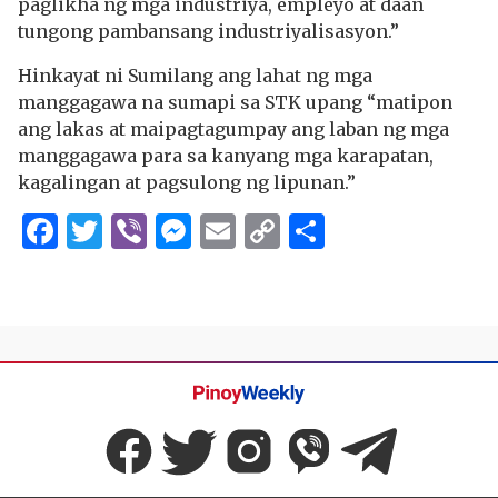
paglikha ng mga industriya, empleyo at daan
tungong pambansang industriyalisasyon.”
Hinkayat ni Sumilang ang lahat ng mga
manggagawa na sumapi sa STK upang “matipon
ang lakas at maipagtagumpay ang laban ng mga
manggagawa para sa kanyang mga karapatan,
kagalingan at pagsulong ng lipunan.”
Facebook
Twitter
Viber
Messenger
Email
Copy
Share
Link
Pinoy
Weekly