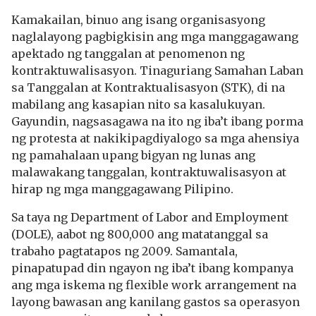
Kamakailan, binuo ang isang organisasyong
naglalayong pagbigkisin ang mga manggagawang
apektado ng tanggalan at penomenon ng
kontraktuwalisasyon. Tinaguriang Samahan Laban
sa Tanggalan at Kontraktualisasyon (STK), di na
mabilang ang kasapian nito sa kasalukuyan.
Gayundin, nagsasagawa na ito ng iba’t ibang porma
ng protesta at nakikipagdiyalogo sa mga ahensiya
ng pamahalaan upang bigyan ng lunas ang
malawakang tanggalan, kontraktuwalisasyon at
hirap ng mga manggagawang Pilipino.
Sa taya ng Department of Labor and Employment
(DOLE), aabot ng 800,000 ang matatanggal sa
trabaho pagtatapos ng 2009. Samantala,
pinapatupad din ngayon ng iba’t ibang kompanya
ang mga iskema ng flexible work arrangement na
layong bawasan ang kanilang gastos sa operasyon