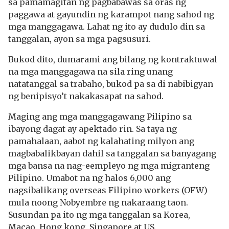
sa pamamagitan ng pagbabawas sa oras ng
paggawa at gayundin ng karampot nang sahod ng
mga manggagawa. Lahat ng ito ay dudulo din sa
tanggalan, ayon sa mga pagsusuri.
Bukod dito, dumarami ang bilang ng kontraktuwal
na mga manggagawa na sila ring unang
natatanggal sa trabaho, bukod pa sa di nabibigyan
ng benipisyo’t nakakasapat na sahod.
Maging ang mga manggagawang Pilipino sa
ibayong dagat ay apektado rin. Sa taya ng
pamahalaan, aabot ng kalahating milyon ang
magbabalikbayan dahil sa tanggalan sa banyagang
mga bansa na nag-eempleyo ng mga migranteng
Pilipino. Umabot na ng halos 6,000 ang
nagsibalikang overseas Filipino workers (OFW)
mula noong Nobyembre ng nakaraang taon.
Susundan pa ito ng mga tanggalan sa Korea,
Macao, Hong kong, Singapore at US.