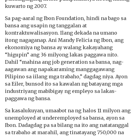
kuwarto ng 2007.
Sa pag-aaral ng Ibon Foundation, hindi na bago sa
bansa ang usapin ng tanggalan at
kontraktuwalisasyon. Ilang dekada na umano
itong nagaganap. Ani Mandy Felicia ng Ibon, ang
ekonomiya ng bansa ay walang kakayahang
“higupin” ang 36 milyong lakas paggawa nito.
Dahil “mahina ang job generation sa bansa, nag-
aagawan ang napakaraming manggagawang
Pilipino sa iilang mga trabaho,” dagdag niya. Ayon
sa Eiler, bunsod ito sa kawalan ng batayang mga
industriyang mabibigay ng empleyo sa lakas-
paggawa ng bansa.
Sa kasalukuyan, umaabot na ng halos 11 milyon ang
unemployed at underemployed sa bansa, ayon sa
Ibon. Dadagdag pa sa bilang na ito ang natatanggal
sa trabaho at marahil, ang tinatayang 750,000 na