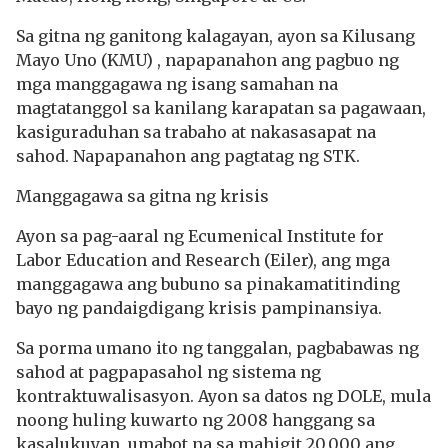
Sa gitna ng ganitong kalagayan, ayon sa Kilusang
Mayo Uno (KMU) , napapanahon ang pagbuo ng
mga manggagawa ng isang samahan na
magtatanggol sa kanilang karapatan sa pagawaan,
kasiguraduhan sa trabaho at nakasasapat na
sahod. Napapanahon ang pagtatag ng STK.
Manggagawa sa gitna ng krisis
Ayon sa pag-aaral ng Ecumenical Institute for
Labor Education and Research (Eiler), ang mga
manggagawa ang bubuno sa pinakamatitinding
bayo ng pandaigdigang krisis pampinansiya.
Sa porma umano ito ng tanggalan, pagbabawas ng
sahod at pagpapasahol ng sistema ng
kontraktuwalisasyon. Ayon sa datos ng DOLE, mula
noong huling kuwarto ng 2008 hanggang sa
kasalukuyan, umabot na sa mahigit 20,000 ang