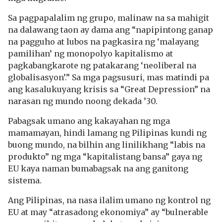
Sa pagpapalalim ng grupo, malinaw na sa mahigit
na dalawang taon ay dama ang “napipintong ganap
na pagguho at lubos na pagkasira ng ‘malayang
pamilihan’ ng monopolyo kapitalismo at
pagkabangkarote ng patakarang ‘neoliberal na
globalisasyon’.” Sa mga pagsusuri, mas matindi pa
ang kasalukuyang krisis sa “Great Depression” na
narasan ng mundo noong dekada ’30.
Pabagsak umano ang kakayahan ng mga
mamamayan, hindi lamang ng Pilipinas kundi ng
buong mundo, na bilhin ang linilikhang “labis na
produkto” ng mga “kapitalistang bansa” gaya ng
EU kaya naman bumabagsak na ang ganitong
sistema.
Ang Pilipinas, na nasa ilalim umano ng kontrol ng
EU at may “atrasadong ekonomiya” ay “bulnerable