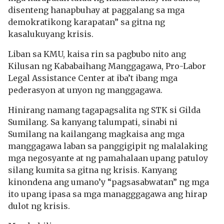
disenteng hanapbuhay at paggalang sa mga
demokratikong karapatan” sa gitna ng
kasalukuyang krisis.
Liban sa KMU, kaisa rin sa pagbubo nito ang
Kilusan ng Kababaihang Manggagawa, Pro-Labor
Legal Assistance Center at iba’t ibang mga
pederasyon at unyon ng manggagawa.
Hinirang namang tagapagsalita ng STK si Gilda
Sumilang. Sa kanyang talumpati, sinabi ni
Sumilang na kailangang magkaisa ang mga
manggagawa laban sa panggigipit ng malalaking
mga negosyante at ng pamahalaan upang patuloy
silang kumita sa gitna ng krisis. Kanyang
kinondena ang umano’y “pagsasabwatan” ng mga
ito upang ipasa sa mga managggagawa ang hirap
dulot ng krisis.