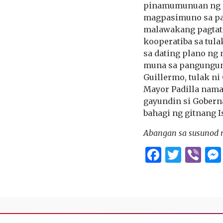
pinamumunuan ng i
magpasimuno sa pag
malawakang pagtata
kooperatiba sa tul
sa dating plano ng
muna sa pangunguna
Guillermo, tulak n
Mayor Padilla nam
gayundin si Gobern
bahagi ng gitnang I
Abangan sa susunod n
Facebo
Twitt
Vi