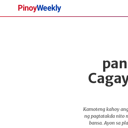
Pinoy
Weekly
pan
Cagay
Kamoteng kahoy ang i
ng pagtatakda nito 
bansa. Ayon sa pl