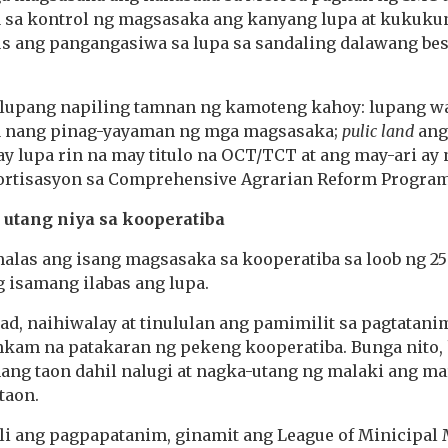
sa kontrol ng magsasaka ang kanyang lupa at kukuku
s ang pangangasiwa sa lupa sa sandaling dalawang bes
g lupang napiling tamnan ng kamoteng kahoy: lupang wa
a nang pinag-yayaman ng mga magsasaka;
pulic land
ang
ay lupa rin na may titulo na OCT/TCT at ang may-ari ay
ortisasyon sa Comprehensive Agrarian Reform Progra
utang niya sa kooperatiba
las ang isang magsasaka sa kooperatiba sa loob ng 25 
 isamang ilabas ang lupa.
ad, naihiwalay at tinululan ang pamimilit sa pagtatan
am na patakaran ng pekeng kooperatiba. Bunga nito, 
nang taon dahil nalugi at nagka-utang ng malaki ang m
taon.
i ang pagpapatanim, ginamit ang League of Minicipal 