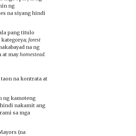
nin ng
es na siyang hindi
la pang titulo
 kategorya;
forest
 nakabayad na ng
m at may
homestead
.
taon na kontrata at
im ng kamoteng
hindi nakamit ang
arami sa mga
Mayors (na