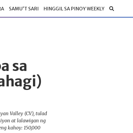
RA
SAMU’T SARI
HINGGIL SA PINOY WEEKLY
a sa
ahagi)
an Valley (CV), tulad
iyon at lalawigan ng
eng kahoy: 150,000