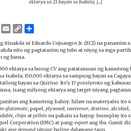
ektarya sa 21 bayan sa Isabela; […]
ok
er
ber
Messenger
Email
Copy
Share
Link
 itinakda ni Eduardo Cojuangco Jr. (ECJ) na panamim s
atakda nito ng pagtatanim ng tubo at niyog sa mga parti
n ng bansa.
,000 ektarya sa buong CV ang patatamnan ng kamoteng 
 sa Isabela; 150,000 ektarya sa sampung bayan sa Cagay
 tatlong bayan sa Quirino. Ito’y 17 porsiyento ng kabuu
ansa, isang milyong ektarya ang target niyang pagtamn
mitan ang kamoteng kahoy: hilaw na materyales ito s
m glutamate
, papel,
plywood
,
sweetener
,
dextrose
, alcohol,
adable
,
chips
at
pellets
na pakain sa hayop. Isusuplay ito s
guel Corporation (SMC) at pang-
export
ang iba. Gamit di
aki ang
demand
nitong huling dalawang taon.