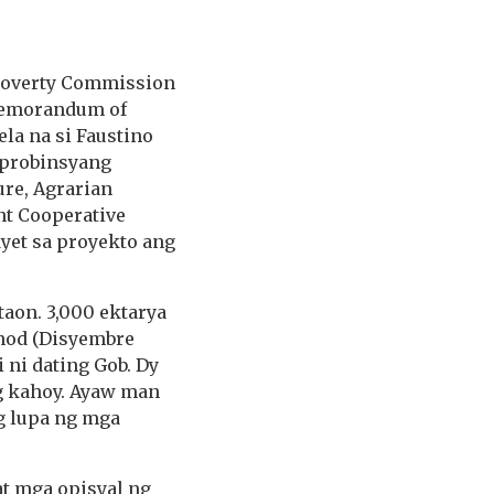
 Poverty Commission
 Memorandum of
la na si Faustino
mprobinsyang
re, Agrarian
nt
Cooperative
yet sa proyekto ang
aon. 3,000 ektarya
unod (Disyembre
i ni dating Gob. Dy
g kahoy. Ayaw man
g lupa ng mga
t mga opisyal ng