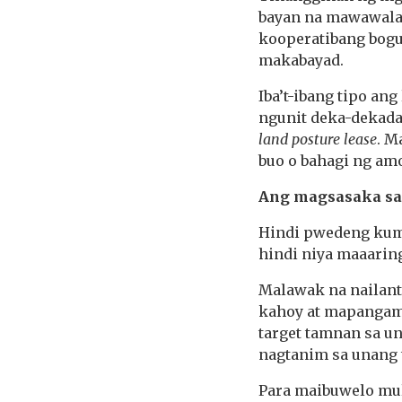
bayan na mawawala 
kooperatibang bogu
makabayad.
Iba’t-ibang tipo an
ngunit deka-dekad
land posture lease
. M
buo o bahagi ng am
Ang magsasaka sa 
Hindi pwedeng kuma
hindi niya maaaring
Malawak na nailant
kahoy at mapangamk
target tamnan sa u
nagtanim sa unang 
Para maibuwelo mul