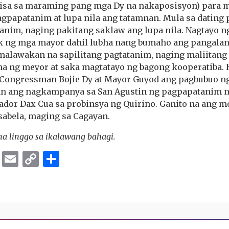
sa sa maraming pang mga Dy na nakaposisyon) para 
papatanim at lupa nila ang tatamnan. Mula sa dating 
nim, naging pakitang saklaw ang lupa nila. Nagtayo 
ak ng mga mayor dahil lubha nang bumaho ang pangala
 malawakan na sapilitang pagtatanim, naging maliitang
 ng meyor at saka magtatayo ng bagong kooperatiba. 
i Congressman Bojie Dy at Mayor Guyod ang pagbubuo ng
an ang nagkampanya sa San Agustin ng pagpapatanim 
ador Dax Cua sa probinsya ng Quirino. Ganito na ang m
sabela, maging sa Cagayan.
a linggo sa ikalawang bahagi.
ok
er
ber
Messenger
Email
Copy
Share
Link