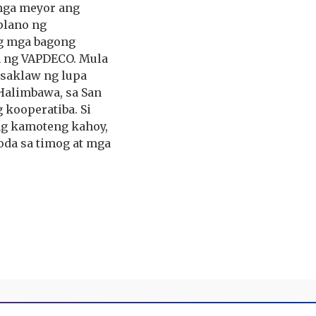
mga meyor ang
plano ng
ng mga bagong
n ng VAPDECO. Mula
 saklaw ng lupa
Halimbawa, sa San
 kooperatiba. Si
ng kamoteng kahoy,
oda sa timog at mga