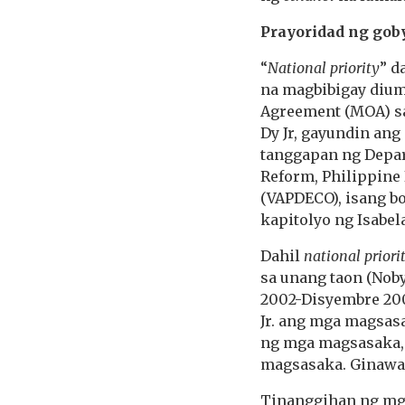
Prayoridad ng gob
“
National priority
” d
na magbibigay dium
Agreement (MOA) sa
Dy Jr, gayundin an
tanggapan ng Depar
Reform, Philippine 
(VAPDECO), isang b
kapitolyo ng Isabel
Dahil
national priori
sa unang taon (Nob
2002-Disyembre 2003
Jr. ang mga magsa
ng mga magsasaka, 
magsasaka. Ginawan
Tinanggihan ng mga