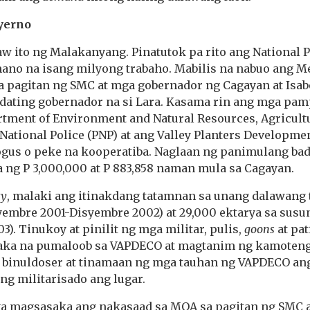
yerno
aw ito ng Malakanyang. Pinatutok pa rito ang National
ano na isang milyong trabaho. Mabilis na nabuo ang
 pagitan ng SMC at mga gobernador ng Cagayan at Isabe
g dating gobernador na si Lara. Kasama rin ang mga pa
tment of Environment and Natural Resources, Agricultu
National Police (PNP) at ang Valley Planters Developme
ogus o peke na kooperatiba. Naglaan ng panimulang bad
a ng P 3,000,000 at P 883,858 naman mula sa Cagayan.
ty
, malaki ang itinakdang tatamnan sa unang dalawang t
yembre 2001-Disyembre 2002) at 29,000 ektarya sa sus
). Tinukoy at pinilit ng mga militar, pulis,
goons
at pat
saka na pumaloob sa VAPDECO at magtanim ng kamoten
binuldoser at tinamaan ng mga tauhan ng VAPDECO an
g militarisado ang lugar.
 magsasaka ang nakasaad sa MOA sa pagitan ng SMC a