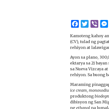
Facebo
Twitt
Vi
Kamoteng kahoy ang
(CV), tulad ng pagt
rehiyon at lalawiga
Ayon sa plano, 300
ektarya sa 21 bayan
sa Nueva Vizcaya at
rehiyon. Sa buong b
Maraming pinaggaga
ice cream
,
monosodiu
produktong
biodegr
dibisyon ng San Mi
ng
ethanol
na lumal