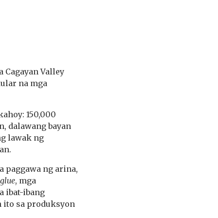
a Cagayan Valley
kular na mga
kahoy: 150,000
an, dalawang bayan
ang lawak ng
an.
a paggawa ng arina,
glue
, mga
a ibat-ibang
n ito sa produksyon