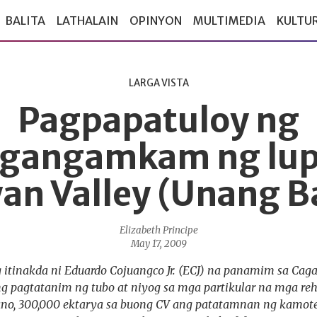
BALITA
LATHALAIN
OPINYON
MULTIMEDIA
KULTU
LARGA VISTA
Pagpapatuloy ng
gangamkam ng lup
an Valley (Unang B
Elizabeth Principe
May 17, 2009
tinakda ni Eduardo Cojuangco Jr. (ECJ) na panamim sa Cagay
ng pagtatanim ng tubo at niyog sa mga partikular na mga reh
ano, 300,000 ektarya sa buong CV ang patatamnan ng kamot