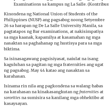
Examinations sa kampus ng La Salle. (Kontribus
Kinondena ng National Union of Students of the
Philippines (NUSP) ang pagsabog noong Setyembre
26 sa harapan ng De La Salle University Manila, sa
pagtatapos ng Bar examinations, at nakisimpatiya
sa mga kaanak, kapamilya at kasamahan ng mga
nasaktan sa paghahanap ng hustisya para sa mga
biktima.
Sa isinasagawang pagsisiyasat, naiulat na isang
kaguluhan sa pagitan ng mga fraternities ang ugat
ng pagsabog. May 44 katao ang nasaktan sa
karahasan.
Isinama rin nila ang pagkondena sa walang-habas
na karahasan na kinakasangkutan ng
fraternities
at
sororities
na sumisira sa kanilang mga obhektibo at
kasaysayan.