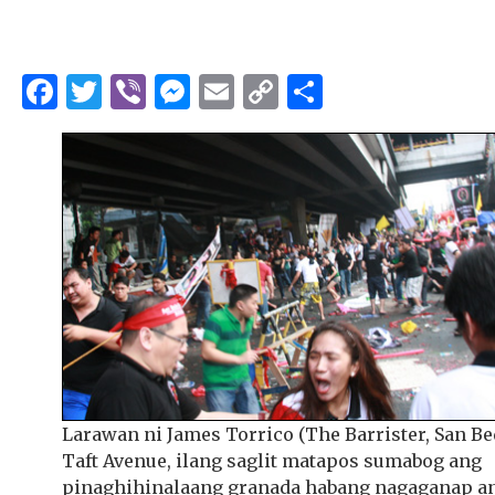
Facebook
Twitter
Viber
Messenger
Email
Copy
Share
Link
Larawan ni James Torrico (The Barrister, San Be
Taft Avenue, ilang saglit matapos sumabog ang
pinaghihinalaang granada habang nagaganap a