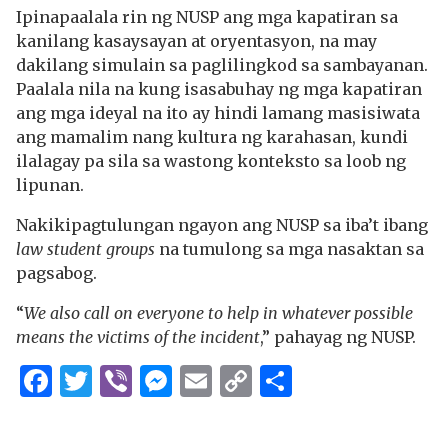
Ipinapaalala rin ng NUSP ang mga kapatiran sa
kanilang kasaysayan at oryentasyon, na may
dakilang simulain sa paglilingkod sa sambayanan.
Paalala nila na kung isasabuhay ng mga kapatiran
ang mga ideyal na ito ay hindi lamang masisiwata
ang mamalim nang kultura ng karahasan, kundi
ilalagay pa sila sa wastong konteksto sa loob ng
lipunan.
Nakikipagtulungan ngayon ang NUSP sa iba’t ibang
law student groups
na tumulong sa mga nasaktan sa
pagsabog.
“
We also call on everyone to help in whatever possible
means the victims of the incident
,” pahayag ng NUSP.
Facebook
Twitter
Viber
Messenger
Email
Copy
Share
Link