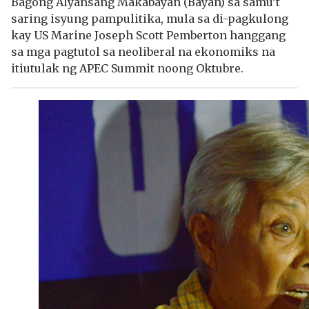
Bagong Alyansang Makabayan (Bayan) sa samu’t
saring isyung pampulitika, mula sa di-pagkulong
kay US Marine Joseph Scott Pemberton hanggang
sa mga pagtutol sa neoliberal na ekonomiks na
itiutulak ng APEC Summit noong Oktubre.