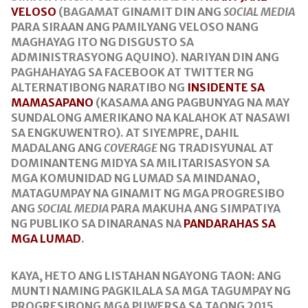
VELOSO
(BAGAMAT GINAMIT DIN ANG
SOCIAL MEDIA
PARA SIRAAN ANG PAMILYANG VELOSO NANG
MAGHAYAG ITO NG DISGUSTO SA
ADMINISTRASYONG AQUINO). NARIYAN DIN ANG
PAGHAHAYAG SA FACEBOOK AT TWITTER NG
ALTERNATIBONG NARATIBO NG
INSIDENTE SA
MAMASAPANO
(KASAMA ANG PAGBUNYAG NA MAY
SUNDALONG AMERIKANO NA KALAHOK AT NASAWI
SA ENGKUWENTRO). AT SIYEMPRE, DAHIL
MADALANG ANG
COVERAGE
NG TRADISYUNAL AT
DOMINANTENG MIDYA SA MILITARISASYON SA
MGA KOMUNIDAD NG LUMAD SA MINDANAO,
MATAGUMPAY NA GINAMIT NG MGA PROGRESIBO
ANG
SOCIAL MEDIA
PARA MAKUHA ANG SIMPATIYA
NG PUBLIKO SA DINARANAS NA
PANDARAHAS SA
MGA LUMAD
.
KAYA, HETO ANG LISTAHAN NGAYONG TAON: ANG
MUNTI NAMING PAGKILALA SA MGA TAGUMPAY NG
PROGRESIBONG MGA PUWERSA SA TAONG 2015.