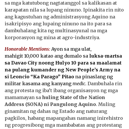
sa mga katutubong nagtatanggol sa kalikasan at
karapatan nila sa lupang ninuno. Ipinakita rin nito
ang kagustuhan ng administrasyong Aquino na
isakripisyo ang lupaing ninuno na ito para sa
dambuhalang kita ng multinasyunal na mga
korporasyon ng mina at agro-industriya.
Honorable Mentions:
Ayon sa mga ulat,
mahigit 10,000 katao ang dumalo sa
luksa-martsa
sa Davao City noong Hulyo 10 para sa maalamat
na pulang kumander ng New People’s Army na
si Leoncio “Ka Parago” Pitao
na pinaslang ng
militar kasama ang kanyang
medic
.
Dambuhala rin
ang protesta ng iba’t ibang organisasyon ng mga
mamamayan sa
huling State of the Nation
Address (SONA) ni Pangulong Aquino
. Muling
ginamitan ng dahas ng Estado ang naturang
pagkilos, habang mapangahas namang inirehistro
ng progresibong mga mambabatas ang protestang