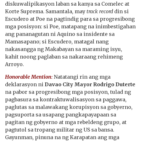
diskuwalipikasyon laban sa kanya sa Comelec at
Korte Suprema. Samantala, may
track record
din si
Escudero at Poe na pagtindig para sa progresibong
mga posisyon: si Poe, matapang na inimbestigahan
ang pananagutan ni Aquino sa insidente sa
Mamasapano; si Escudero, matagal nang
nakasangga ng Makabayan sa maraming isyu,
kahit noong paglaban sa nakaraang rehimeng
Arroyo.
Honorable Mention:
Natatangi rin ang mga
deklarasyon ni
Davao City Mayor Rodrigo Duterte
na pabor sa progresibong mga posisyon, tulad ng
pagbasura sa kontraktuwalisasyon sa paggawa,
paglutas sa malawakang korupisyon sa gobyerno,
pagsuporta sa usapang pangkapayapaan sa
pagitan ng gobyerno at mga rebeldeng grupo, at
pagtutol sa tropang militar ng US sa bansa.
Gayunman, pinuna na ng Karapatan ang mga