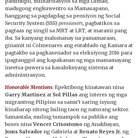
panunupil, militarisasyon sa mga Lumad,
madugong engkuwentro sa Mamasapano,
hanggang sa pagdagdag sa pensiyon ng Social
Security System (SSS)
pensioners,
pagbatikos sa
pagtaas ng singil sa MRT at LRT, at marami pang
iba. Sa kanyang malumanay na pamamaraan,
ginamit ni Colmenares ang entablado ng Kamara at
pagtakbo sa pagkasenador sa eleksiyong 2016 para
ipagtanggol ang kapakanan ng mga mamamayang
ineetsa-puwera sa kasalukuyang sistema at
administrasyon.
Honorable Mentions:
Epektibong kinatawan nina
Garry Martinez
at
Sol Pillas
ang interes ng mga
migranteng Pilipino sa samu’t saring isyung
kinaharap nitong huling taon ng naturang sektor.
Samantala, muling tumampok sa publiko ang
boses nina
Vencer Crisostomo
ng Anakbayan,
Joms Salvador
ng Gabriela at
Renato Reyes Jr.
ng