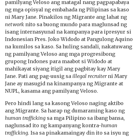
pamilyang Veloso ang matagal nang pagpapabaya
ng mga opisyal ng embahada ng Pilipinas sa kaso
ni Mary Jane. Pinakilos ng Migrante ang lahat ng
network
nito sa buong mundo para maglunsad ng
isang internasyunal na kampanya para ipresyur si
Indonesian Pres. Joko Widodo at Pangulong Aquino
na kumilos sa kaso. Sa huling sandali, nakatuwang
ng pamilyang Veloso ang mga progresibong
grupong Indones para maabot si Widodo at
mahikayat siyang itigil ang pagbitay kay Mary
Jane. Pati ang pag-uusig sa
illegal recruiter
ni Mary
Jane ay masugid na kinampanya ng Migrante at
NUPL, kasama ang pamilyang Veloso.
Pero hindi lang sa kasong Veloso naging aktibo
ang Migrante. Sa harap ng dumaraming kaso ng
human trafficking
sa mga Pilipino sa ibang bansa,
naglunsad ito ng kampanyang kontra-
human
trafficking.
Isa sa pinakamaingay din ito sa isyu ng