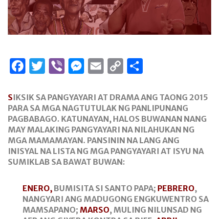
Facebook
Twitter
Viber
Messenger
Email
Copy
Share
Link
S
IKSIK SA PANGYAYARI AT DRAMA ANG TAONG 2015
PARA SA MGA NAGTUTULAK NG PANLIPUNANG
PAGBABAGO. KATUNAYAN, HALOS BUWANAN NANG
MAY MALAKING PANGYAYARI NA NILAHUKAN NG
MGA MAMAMAYAN. PANSININ NA LANG ANG
INISYAL NA LISTA NG MGA PANGYAYARI AT ISYU NA
SUMIKLAB SA BAWAT BUWAN:
ENERO,
BUMISITA SI SANTO PAPA;
PEBRERO
,
NANGYARI ANG MADUGONG ENGKUWENTRO SA
MAMSAPANO;
MARSO
, MULING NILUNSAD NG