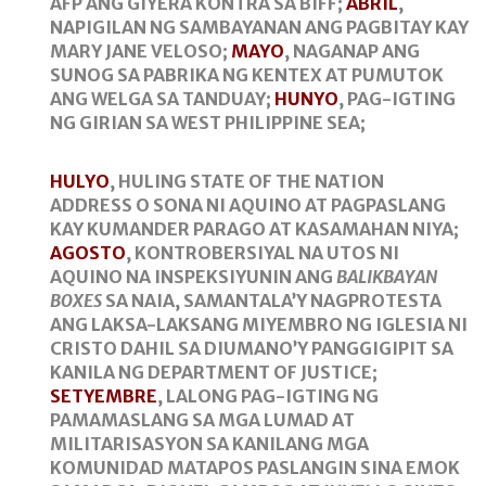
AFP ANG GIYERA KONTRA SA BIFF;
ABRIL
,
NAPIGILAN NG SAMBAYANAN ANG PAGBITAY KAY
MARY JANE VELOSO;
MAYO
, NAGANAP ANG
SUNOG SA PABRIKA NG KENTEX AT PUMUTOK
ANG WELGA SA TANDUAY;
HUNYO
, PAG-IGTING
NG GIRIAN SA WEST PHILIPPINE SEA;
HULYO
, HULING STATE OF THE NATION
ADDRESS O SONA NI AQUINO AT PAGPASLANG
KAY KUMANDER PARAGO AT KASAMAHAN NIYA;
AGOSTO
, KONTROBERSIYAL NA UTOS NI
AQUINO NA INSPEKSIYUNIN ANG
BALIKBAYAN
BOXES
SA NAIA, SAMANTALA’Y NAGPROTESTA
ANG LAKSA-LAKSANG MIYEMBRO NG IGLESIA NI
CRISTO DAHIL SA DIUMANO’Y PANGGIGIPIT SA
KANILA NG DEPARTMENT OF JUSTICE;
SETYEMBRE
, LALONG PAG-IGTING NG
PAMAMASLANG SA MGA LUMAD AT
MILITARISASYON SA KANILANG MGA
KOMUNIDAD MATAPOS PASLANGIN SINA EMOK