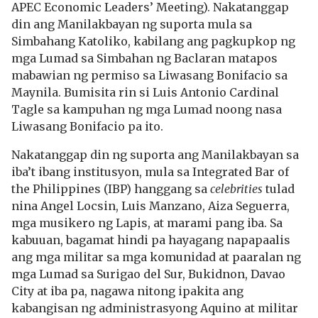
APEC Economic Leaders’ Meeting). Nakatanggap
din ang Manilakbayan ng suporta mula sa
Simbahang Katoliko, kabilang ang pagkupkop ng
mga Lumad sa Simbahan ng Baclaran matapos
mabawian ng permiso sa Liwasang Bonifacio sa
Maynila. Bumisita rin si Luis Antonio Cardinal
Tagle sa kampuhan ng mga Lumad noong nasa
Liwasang Bonifacio pa ito.
Nakatanggap din ng suporta ang Manilakbayan sa
iba’t ibang institusyon, mula sa Integrated Bar of
the Philippines (IBP) hanggang sa
celebrities
tulad
nina Angel Locsin, Luis Manzano, Aiza Seguerra,
mga musikero ng Lapis, at marami pang iba. Sa
kabuuan, bagamat hindi pa hayagang napapaalis
ang mga militar sa mga komunidad at paaralan ng
mga Lumad sa Surigao del Sur, Bukidnon, Davao
City at iba pa, nagawa nitong ipakita ang
kabangisan ng administrasyong Aquino at militar