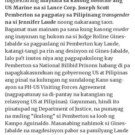
nagdeklarang
maysala sa kasong
homicide
ang
US Marine na si Lance Corp. Joseph Scott
Pemberton sa pagpatay sa Pilipinang
transgender
na si Jennifer Laude
noong nakaraang taon.
Bagamat mas mainam pa sana kung kasong
murder
ang inayunan ng hukom na si Judge Roline Gines-
Jabalde sa pagpaslang ni Pemberton kay Laude,
katangi-tangi pa rin ang desisyon ni Gines-Jabalde,
lalo pa’t inutos niya ang pagpapakulong kay
Pemberton sa National Bilibid Prisons habang di pa
napagkakasunduan ng gobyernong US at Pilipinas
ang pinal na kulungan ng sundalong Kano sang-
ayon sa PH-US Visiting Forces Agreement
(nagpapatunay sa di-pantay na katangian ng
relasyong US at Pilipinas). Gayunman, hindi ito
pinatupad ng Department of Justice, na pumayag
na muling “ikulong” si Pemberton sa loob ng
Kampo Aguinaldo. Masasabing nahimok si Gines-
Jabalde na magdesisyon pabor sa pamilyang Laude