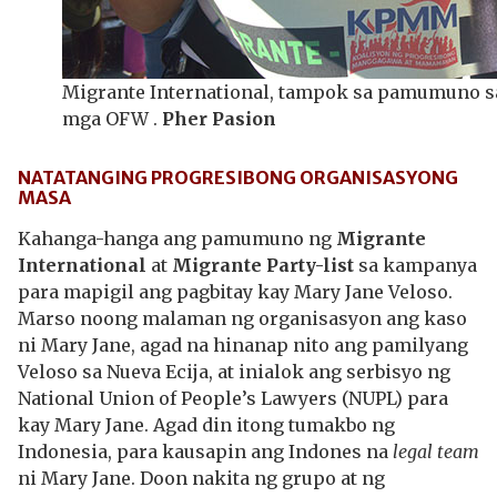
Migrante International, tampok sa pamumuno sa
mga OFW .
Pher Pasion
NATATANGING PROGRESIBONG ORGANISASYONG
MASA
Kahanga-hanga ang pamumuno ng
Migrante
International
at
Migrante Party-list
sa kampanya
para mapigil ang pagbitay kay Mary Jane Veloso.
Marso noong malaman ng organisasyon ang kaso
ni Mary Jane, agad na hinanap nito ang pamilyang
Veloso sa Nueva Ecija, at inialok ang serbisyo ng
National Union of People’s Lawyers (NUPL) para
kay Mary Jane. Agad din itong tumakbo ng
Indonesia, para kausapin ang Indones na
legal team
ni Mary Jane. Doon nakita ng grupo at ng