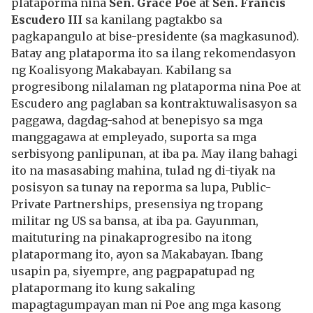
plataporma nina
Sen. Grace Poe
at
Sen. Francis
Escudero III
sa kanilang pagtakbo sa
pagkapangulo at bise-presidente (sa magkasunod).
Batay ang plataporma ito sa ilang rekomendasyon
ng Koalisyong Makabayan. Kabilang sa
progresibong nilalaman ng plataporma nina Poe at
Escudero ang paglaban sa kontraktuwalisasyon sa
paggawa, dagdag-sahod at benepisyo sa mga
manggagawa at empleyado, suporta sa mga
serbisyong panlipunan, at iba pa. May ilang bahagi
ito na masasabing mahina, tulad ng di-tiyak na
posisyon sa tunay na reporma sa lupa, Public-
Private Partnerships, presensiya ng tropang
militar ng US sa bansa, at iba pa. Gayunman,
maituturing na pinakaprogresibo na itong
platapormang ito, ayon sa Makabayan. Ibang
usapin pa, siyempre, ang pagpapatupad ng
platapormang ito kung sakaling
mapagtagumpayan man ni Poe ang mga kasong