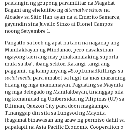
paslangin ng grupong paramilitar na Magahat-
Bagani ang ehekutibo ng
alternative school
na
Alcadev sa Sitio Han-ayan na si Emerito Samarca,
gayundin sina Juvello Sinzo at Dionel Campos
noong Setyembre 1.
Pangatlo sa loob ng apat na taon na naganap ang
Manilakbayan ng Mindanao, pero nasaksihan
ngayong taon ang may pinakamalaking suporta
mula sa iba’t ibang sektor. Katangi-tangi ang
paggamit ng kampanyang #StopLumadKillings sa
social media
para umabot sa higit na mas maraming
bilang ng mga mamamayan. Pagdating sa Maynila
ng mga delegado ng Manilakbayan, tinanggap sila
ng komunidad ng Unibersidad ng Pilipinas (UP) sa
Diliman, Quezon City para doon magkampo.
Tinanggap din sila sa Lungsod ng Maynila
(bagamat binawasan ang araw ng permiso dahil sa
papalapit na Asia-Pacific Economic Cooperation o