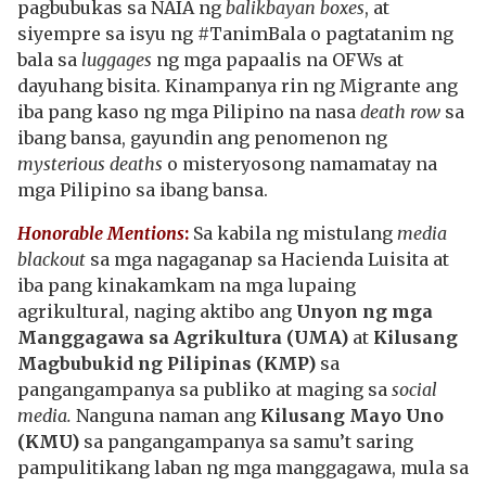
pagbubukas sa NAIA ng
balikbayan boxes
, at
siyempre sa isyu ng #TanimBala o pagtatanim ng
bala sa
luggages
ng mga papaalis na OFWs at
dayuhang bisita. Kinampanya rin ng Migrante ang
iba pang kaso ng mga Pilipino na nasa
death row
sa
ibang bansa, gayundin ang penomenon ng
mysterious deaths
o misteryosong namamatay na
mga Pilipino sa ibang bansa.
Honorable Mentions
:
Sa kabila ng mistulang
media
blackout
sa mga nagaganap sa Hacienda Luisita at
iba pang kinakamkam na mga lupaing
agrikultural, naging aktibo ang
Unyon ng mga
Manggagawa sa Agrikultura (UMA)
at
Kilusang
Magbubukid ng Pilipinas (KMP)
sa
pangangampanya sa publiko at maging sa
social
media.
Nanguna naman ang
Kilusang Mayo Uno
(KMU)
sa pangangampanya sa samu’t saring
pampulitikang laban ng mga manggagawa, mula sa