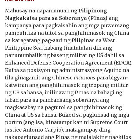
Mahusay na napamunuan ng
Pilipinong
Nagkakaisa para sa Soberanya (P1nas)
ang
kampanya para pagkaisahin ang mga puwersang
pampulitika na tutol sa panghihimasok ng China
sa karagatang pag-aari ng Pilipinas sa West
Philippine Sea, habang tinututulan din ang
panunumbalik ng baseng militar ng US dahil sa
Enhanced Defense Cooperation Agreement (EDCA).
Kaiba sa posisyon ng administrasyong Aquino na
tila ginagamit ang Chinese
incusions
para bigyan-
katwiran ang panghihimasok ng tropang militar
ng US sa bansa, inilinaw ng P1nas na bahagi ng
laban para sa pambansang soberanya ang
magkasabay na pagtutol sa panghihimasok ng
China at US sa bansa. Bukod sa paglunsad ng mga
porum (ang isa, kinatampukan ni Supreme Court
Justice Antonio Carpio), matagumpay ding
nakapaglunsad ang P1nas ng malalaking pagkilos