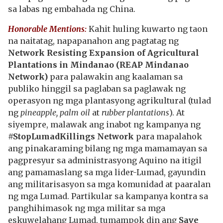
sa labas ng embahada ng China.
Honorable Mentions:
Kahit huling kuwarto ng taon
na naitatag, napapanahon ang pagtatag ng
Network Resisting Expansion of Agricultural
Plantations in Mindanao (REAP Mindanao
Network)
para palawakin ang kaalaman sa
publiko hinggil sa paglaban sa paglawak ng
operasyon ng mga plantasyong agrikultural (tulad
ng
pineapple, palm oil
at
rubber plantations
). At
siyempre, malawak ang inabot ng kampanya ng
#StopLumadKillings Network
para mapalahok
ang pinakaraming bilang ng mga mamamayan sa
pagpresyur sa administrasyong Aquino na itigil
ang pamamaslang sa mga lider-Lumad, gayundin
ang militarisasyon sa mga komunidad at paaralan
ng mga Lumad. Partikular sa kampanya kontra sa
panghihimasok ng mga militar sa mga
eskuwelahang Lumad, tumampok din ang
Save