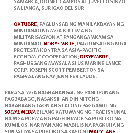
SAMARCA, DIONEL CAMPOS AT JUVELLO SINZO
SA LIANGA, SURIGAO DEL SUR;
OKTUBRE
, PAGLUNSAD NG MANILAKBAYAN NG
MINDANAO NG MGA BIKTIMA NG
MILITARISASYON AT PANGANGAMKAM SA
MINDANAO;
NOBYEMBRE
, PAGLUNSAD NG MGA
PROTESTA KONTRA SA ASIA-PACIFIC
ECONOMIC COOPERATION;
DISYEMBRE
,
PAGHUSGANG MAYSALA SI US MARINE LANCE
CORP. JOSEPH SCOTT PEMBERTON SA
PAGPASLANG KAY JENNIFER LAUDE.
PARA SA MGA NAGHAHANGAD NG PANLIPUNANG
PAGBABAGO, NASAKSIHAN DIN NITONG
NAKARAANG TAON ANG LALONG PAGGAMIT NG
SOCIAL MEDIA
BILANG KATUWANG NG TRADISYUNAL
NA MGA PORMA NG PAGHIHIMOK SA PUBLIKO NA
KUMILOS. NARIYAN ANG MABILIS NA PAGKUHA NG
SIMPATIYA SA PUBLIKO SA KASO NI
MARY JANE