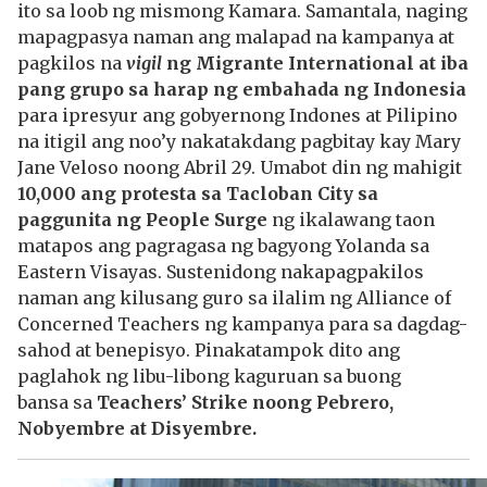
ito sa loob ng mismong Kamara. Samantala, naging
mapagpasya naman ang malapad na kampanya at
pagkilos na
vigil
ng Migrante International at iba
pang grupo sa harap ng embahada ng Indonesia
para ipresyur ang gobyernong Indones at Pilipino
na itigil ang noo’y nakatakdang pagbitay kay Mary
Jane Veloso noong Abril 29. Umabot din ng mahigit
10,000 ang protesta sa Tacloban City sa
paggunita ng People Surge
ng ikalawang taon
matapos ang pagragasa ng bagyong Yolanda sa
Eastern Visayas. Sustenidong nakapagpakilos
naman ang kilusang guro sa ilalim ng Alliance of
Concerned Teachers ng kampanya para sa dagdag-
sahod at benepisyo. Pinakatampok dito ang
paglahok ng libu-libong kaguruan sa buong
bansa sa
Teachers’ Strike noong Pebrero,
Nobyembre at Disyembre.