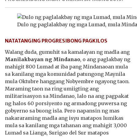
Dulo ng paglalakbay ng mga Lumad, mula Mind
NATATANGING PROGRESIBONG PAGKILOS
Walang duda, gumuhit sa kamalayan ng madla ang
Manilakbayan ng Mindanao
, o ang paglakbay ng
mahigit 800 Lumad at iba pang Mindanaoan mula
sa kanilang mga komunidad patungong Maynila
mula Oktubre hanggang Nobyembre ngayong taon.
Maraming taon na ring umiigting ang
militarisasyon sa Mindanao, lalo na ang pagpakat
ng halos 60 porsiyento ng armadong puwersa ng
gobyerno sa buong isla. Pero napansin ng mas
nakararaming madla ang isyu matapos lumikas
mula sa kanilang mga tahanan ang mahigit 3,000
Lumad sa Lianga, Surigao del Sur matapos