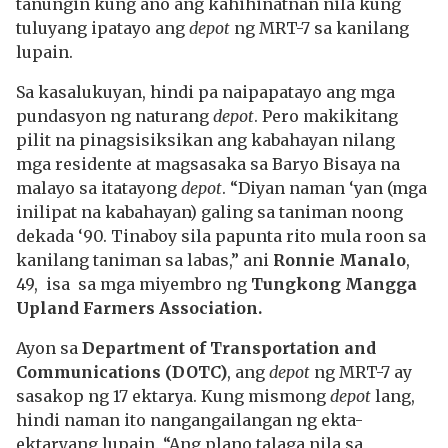
tanungin kung ano ang kahihinatnan nila kung
tuluyang ipatayo ang
depot
ng MRT-7 sa kanilang
lupain.
Sa kasalukuyan, hindi pa naipapatayo ang mga
pundasyon ng naturang
depot
. Pero makikitang
pilit na pinagsisiksikan ang kabahayan nilang
mga residente at magsasaka sa Baryo Bisaya na
malayo sa itatayong
depot
. “Diyan naman ‘yan (mga
inilipat na kabahayan) galing sa taniman noong
dekada ‘90. Tinaboy sila papunta rito mula roon sa
kanilang taniman sa labas,” ani
Ronnie Manalo
,
49, isa sa mga miyembro ng
Tungkong Mangga
Upland Farmers Association.
Ayon sa
Department of Transportation and
Communications (DOTC)
, ang
depot
ng MRT-7 ay
sasakop ng 17 ektarya. Kung mismong
depot
lang,
hindi naman ito nangangailangan ng ekta-
ektaryang lupain. “Ang plano talaga nila sa