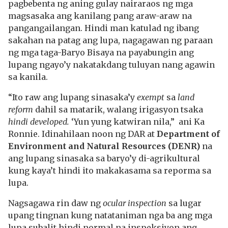
pagbebenta ng aning gulay nairaraos ng mga
magsasaka ang kanilang pang araw-araw na
pangangailangan. Hindi man katulad ng ibang
sakahan na patag ang lupa, nagagawan ng paraan
ng mga taga-Baryo Bisaya na payabungin ang
lupang ngayo’y nakatakdang tuluyan nang agawin
sa kanila.
“Ito raw ang lupang sinasaka’y
exempt
sa
land
reform
dahil sa matarik, walang irigasyon tsaka
hindi developed.
‘Yun yung katwiran nila,” ani Ka
Ronnie. Idinahilaan noon ng DAR at
Department of
Environment and Natural Resources (DENR)
na
ang lupang sinasaka sa baryo’y di-agrikultural
kung kaya’t hindi ito makakasama sa reporma sa
lupa.
Nagsagawa rin daw ng
ocular inspection
sa lugar
upang tingnan kung natataniman nga ba ang mga
lupa subalit hindi normal na inspeksiyon ang