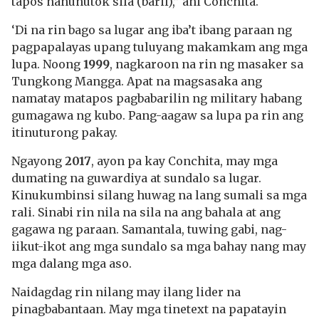
tapos nanunutok sila (baril),” ani Conchita.
‘Di na rin bago sa lugar ang iba’t ibang paraan ng
pagpapalayas upang tuluyang makamkam ang mga
lupa. Noong
1999
, nagkaroon na rin ng masaker sa
Tungkong Mangga. Apat na magsasaka ang
namatay matapos pagbabarilin ng military habang
gumagawa ng kubo. Pang-aagaw sa lupa pa rin ang
itinuturong pakay.
Ngayong
2017
, ayon pa kay Conchita, may mga
dumating na guwardiya at sundalo sa lugar.
Kinukumbinsi silang huwag na lang sumali sa mga
rali. Sinabi rin nila na sila na ang bahala at ang
gagawa ng paraan. Samantala, tuwing gabi, nag-
iikut-ikot ang mga sundalo sa mga bahay nang may
mga dalang mga aso.
Naidagdag rin nilang may ilang lider na
pinagbabantaan. May mga tinetext na papatayin