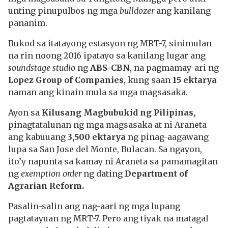
unting pinupulbos ng mga
bulldozer
ang kanilang
pananim.
Bukod sa itatayong estasyon ng MRT-7, sinimulan
na rin noong 2016 ipatayo sa kanilang lugar ang
soundstage studio
ng
ABS-CBN
, na pagmamay-ari ng
Lopez Group of Companies
, kung saan
15 ektarya
naman ang kinain mula sa mga magsasaka.
Ayon sa
Kilusang Magbubukid ng Pilipinas,
pinagtatalunan ng mga magsasaka at ni Araneta
ang kabuuang
3,500 ektarya
ng pinag-aagawang
lupa sa San Jose del Monte, Bulacan. Sa ngayon,
ito’y napunta sa kamay ni Araneta sa pamamagitan
ng
exemption order
ng dating
Department of
Agrarian Reform.
Pasalin-salin ang nag-aari ng mga lupang
pagtatayuan ng MRT-7. Pero ang tiyak na matagal