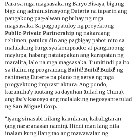
Para sa mga magsasaka ng Baryo Bisaya, bigung
bigo ang administrasyong Duterte na tuparin ang
pangakong pag-alwan ng buhay ng mga
magsasaka. Sa pagpapatuloy ng proyektong
Public-Private Partnership
ng nakaraang
rehimen, patuloy din ang pagbigay pabor nito sa
malalaking burgesya komprador at panginoong
maylupa, habang natatapakan ang karapatan ng
maralita, lalo na mga magsasaka. Tumitindi pa ito
sa ilalim ng programang
Build! Build! Build!
ng
rehimeng Duterte na plano ng serye ng mga
progyektong imprastraktura. Ang pondo,
karamiha’y iuutang sa dayuhan (tulad ng China),
ang iba’y kasosyo ang malalaking negosyante tulad
ng
San Miguel Corp.
“Iyang sinasabi nilang kaunlaran, kabaligtaran
(ang nararanasan namin). Hindi man lang nila
inalam kung ilang tao ang mawawalan ng