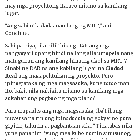
may mga proyektong itatayo mismo sa kanilang
lugar.
“Ang sabi nila dadaanan lang ng MRT,” ani
Conchita.
Sabi pa niya, tila nililihis ng DAR ang mga
pangyayari upang hindi na lang sila umapela nang
matugunan ang kanilang hinaing ukol sa MRT 7.
Sinabi ng DAR na ang kabilang lugar na
Ciudad
Real
ang maaapektuhan ng proyekto. Pero
ipinagtataka ng mga magsasaka, kung totoo man
ito, bakit nila nakikita mismo sa kanilang mga
sakahan ang pagbuo ng mga plano?
Para mapaalis ang mga magsasaka, iba’t ibang
puwersa na rin ang ipinadadala ng gobyerno para
gipitin, takutin at pagbantaan sila. “Tinatabas nila
yung pananim, ’yung mga kubo namin sinusunog,