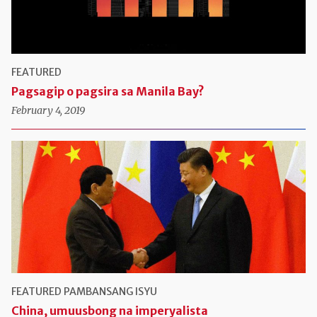
FEATURED
Pagsagip o pagsira sa Manila Bay?
February 4, 2019
FEATURED
PAMBANSANG ISYU
China, umuusbong na imperyalista