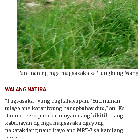
Taniman ng mga magsasaka sa Tungkong Man
WALANG NATIRA
“Pagsasaka, ’yung paghahayupan. ’Yun naman
talaga ang karaniwang hanapbuhay dito,” ani Ka
Ronnie. Pero para ba tuluyan nang kikitilin ang
kabuhayan ng mga magsasaka ngayong
nakatakdang nang itayo ang MRT-7 sa kanilang
lugar.