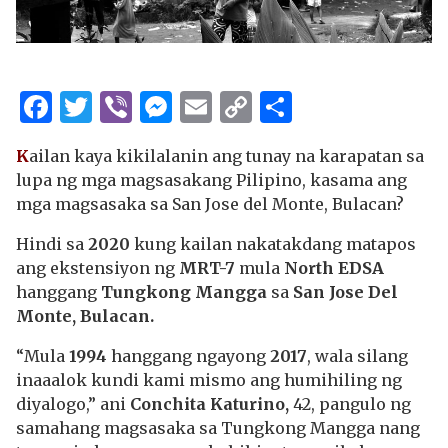
Facebook
Twitter
Viber
Messenger
Email
Copy
Share
Link
K
ailan kaya kikilalanin ang tunay na karapatan sa
lupa ng mga magsasakang Pilipino, kasama ang
mga magsasaka sa San Jose del Monte, Bulacan?
Hindi sa
2020
kung kailan nakatakdang matapos
ang ekstensiyon ng
MRT-7
mula
North EDSA
hanggang
Tungkong Mangga
sa
San Jose Del
Monte, Bulacan.
“Mula
1994
hanggang ngayong
2017
, wala silang
inaaalok kundi kami mismo ang humihiling ng
diyalogo,” ani
Conchita Katurino,
42, pangulo ng
samahang magsasaka sa Tungkong Mangga nang