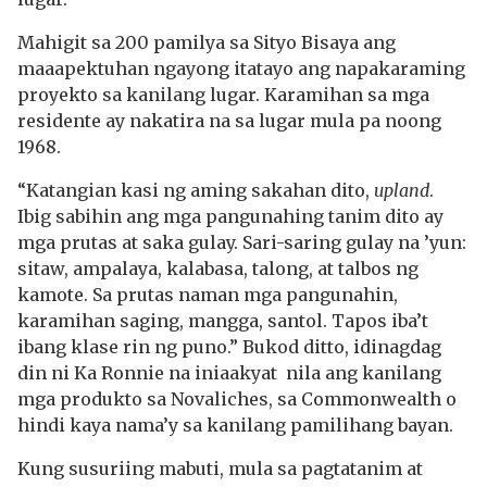
Mahigit sa 200 pamilya sa Sityo Bisaya ang
maaapektuhan ngayong itatayo ang napakaraming
proyekto sa kanilang lugar. Karamihan sa mga
residente ay nakatira na sa lugar mula pa noong
1968.
“Katangian kasi ng aming sakahan dito,
upland
.
Ibig sabihin ang mga pangunahing tanim dito ay
mga prutas at saka gulay. Sari-saring gulay na ’yun:
sitaw, ampalaya, kalabasa, talong, at talbos ng
kamote. Sa prutas naman mga pangunahin,
karamihan saging, mangga, santol. Tapos iba’t
ibang klase rin ng puno.” Bukod ditto, idinagdag
din ni Ka Ronnie na iniaakyat nila ang kanilang
mga produkto sa Novaliches, sa Commonwealth o
hindi kaya nama’y sa kanilang pamilihang bayan.
Kung susuriing mabuti, mula sa pagtatanim at