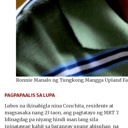
Ronnie Manalo ng Tungkong Mangga Upland Fa
PAGPAPAALIS SA LUPA
Lubos na ikinabigla nina Conchita, residente at
magsasaka nang 23 taon, ang pagtatayo ng MRT 7.
Idinagdag pa niyang hindi man lang sila
ipinatawag kahit sa barangay upang abisuhan na