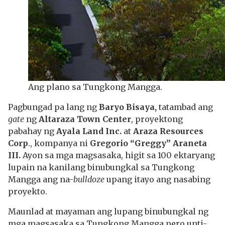
Ang plano sa Tungkong Mangga.
Pagbungad pa lang ng
Baryo Bisaya,
tatambad ang
gate
ng
Altaraza Town Center
, proyektong
pabahay ng
Ayala Land Inc.
at
Araza Resources
Corp
., kompanya ni
Gregorio “Greggy” Araneta
III.
Ayon sa mga magsasaka, higit sa 100 ektaryang
lupain na kanilang binubungkal sa Tungkong
Mangga ang na-
bulldoze
upang itayo ang nasabing
proyekto.
Maunlad at mayaman ang lupang binubungkal ng
mga magsasaka sa Tungkong Mangga pero unti-