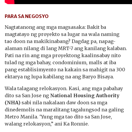
PARA SA NEGOSYO
Nagtatanong ang mga magsasaka: Bakit ba
magtatayo ng proyekto sa lugar na wala naming
tao doon na makikinabang? Dagdag pa, napag-
alaman nilang di lang MRT-7 ang kanilang kalaban.
Pati na rin ang mga proyektong kaalinsabay nito
tulad ng mga bahay, condominium, malls at iba
pang establisimyento na kakain sa mahigit na 300
ektarya ng lupa kabilang na ang Baryo Bisaya.
Wala talagang relokasyon. Kasi, ang mga pabahay
dito sa San Jose ng
National Housing Authority
(NHA)
sabi nila nakalaan daw doon sa mga
dinedemolis na maralitang tagalungsod na galing
Metro Manila. ‘Yung mga tao dito sa San Jose,
walang relokasyon,” ani Ka Ronnie.