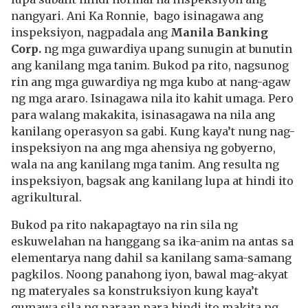
nangyari. Ani Ka Ronnie, bago isinagawa ang
inspeksiyon, nagpadala ang
Manila Banking
Corp.
ng mga guwardiya upang sunugin at bunutin
ang kanilang mga tanim. Bukod pa rito, nagsunog
rin ang mga guwardiya ng mga kubo at nang-agaw
ng mga araro. Isinagawa nila ito kahit umaga. Pero
para walang makakita, isinasagawa na nila ang
kanilang operasyon sa gabi. Kung kaya’t nung nag-
inspeksiyon na ang mga ahensiya ng gobyerno,
wala na ang kanilang mga tanim. Ang resulta ng
inspeksiyon, bagsak ang kanilang lupa at hindi ito
agrikultural.
Bukod pa rito nakapagtayo na rin sila ng
eskuwelahan na hanggang sa ika-anim na antas sa
elementarya nang dahil sa kanilang sama-samang
pagkilos. Noong panahong iyon, bawal mag-akyat
ng materyales sa konstruksiyon kung kaya’t
gumawa sila ng paraan para hindi ito makita ng