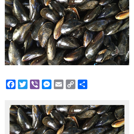
Facebook
Twitter
Viber
Messenger
Email
Copy
Share
Link