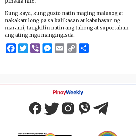
pinsala nito.
Kung kaya, kung gusto natin maging malusog at
nakakatulong pa sa kalikasan at kabuhayan ng
marami, tangkilin natin ang tahong at suportahan
ang ating mga mangingisda.
Facebook
Twitter
Viber
Messenger
Email
Copy
Share
Link
Pinoy
Weekly