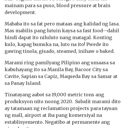
mainam para sa puso, blood pressure at brain
development.
Mababa ito sa fat pero mataas ang kalidad ng lasa.
Mas mabilis pang lutuin kaysa sa fast food—dahil
hindi dapat ito niluluto nang matagal. Konting
kulo, kapag bumuka na, luto na ito! Pwede ito
gawing tinola, gisado, steamed, inihaw o baked.
Marami ring pamilyang Pilipino ang umaasa sa
kabuhayang ito sa Manila Bay, Bacoor City sa
Cavite, Sapian sa Capiz, Maqueda Bay sa Samar at
sa Panay Island.
Tinatayang aabot sa 19,000 metric tons ang
produksyon nito noong 2020. Subalit marami dito
ay tatamaan ng reclamation projects para tayuan
ng mall, airport at iba pang komersiyal na
establisyemento. Negatibo at permanente ang