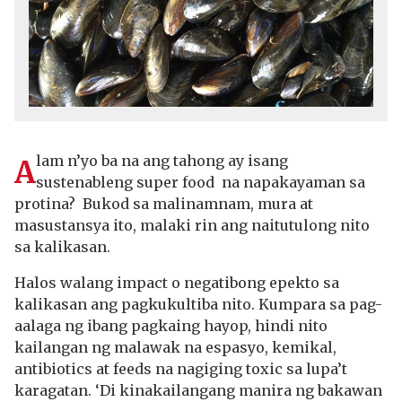
lam n’yo ba na ang tahong ay isang
A
sustenableng super food na napakayaman sa
protina? Bukod sa malinamnam, mura at
masustansya ito, malaki rin ang naitutulong nito
sa kalikasan.
Halos walang impact o negatibong epekto sa
kalikasan ang pagkukultiba nito. Kumpara sa pag-
aalaga ng ibang pagkaing hayop, hindi nito
kailangan ng malawak na espasyo, kemikal,
antibiotics at feeds na nagiging toxic sa lupa’t
karagatan. ‘Di kinakailangang manira ng bakawan