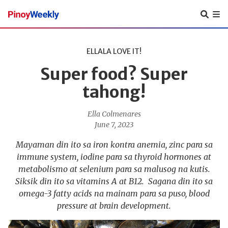
Pinoy
Weekly
ELLALA LOVE IT!
Super food? Super
tahong!
Ella Colmenares
June 7, 2023
Mayaman din ito sa iron kontra anemia, zinc para sa
immune system, iodine para sa thyroid hormones at
metabolismo at selenium para sa malusog na kutis.
Siksik din ito sa vitamins A at B12. Sagana din ito sa
omega-3 fatty acids na mainam para sa puso, blood
pressure at brain development.