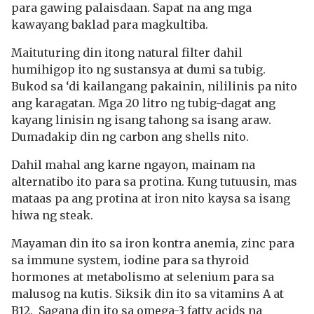
para gawing palaisdaan. Sapat na ang mga
kawayang baklad para magkultiba.
Maituturing din itong natural filter dahil
humihigop ito ng sustansya at dumi sa tubig.
Bukod sa ‘di kailangang pakainin, nililinis pa nito
ang karagatan. Mga 20 litro ng tubig-dagat ang
kayang linisin ng isang tahong sa isang araw.
Dumadakip din ng carbon ang shells nito.
Dahil mahal ang karne ngayon, mainam na
alternatibo ito para sa protina. Kung tutuusin, mas
mataas pa ang protina at iron nito kaysa sa isang
hiwa ng steak.
Mayaman din ito sa iron kontra anemia, zinc para
sa immune system, iodine para sa thyroid
hormones at metabolismo at selenium para sa
malusog na kutis. Siksik din ito sa vitamins A at
B12. Sagana din ito sa omega-3 fatty acids na