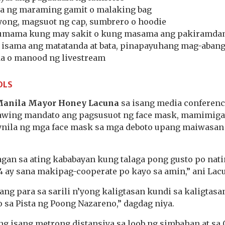
 ng maraming gamit o malaking bag
ng, magsuot ng cap, sumbrero o hoodie
umama kung may sakit o kung masama ang pakiramd
isama ang matatanda at bata, pinapayuhang mag-abang 
da o manood ng livestream
OLS
anila Mayor Honey Lacuna
sa isang media conference
awing mandato ang pagsusuot ng face mask, mamimigay
nila ng mga face mask sa mga deboto upang maiwasan
gan sa ating kababayan kung talaga pong gusto po nati
4 ay sana makipag-cooperate po kayo sa amin,” ani Lac
mang para sa sarili n’yong kaligtasan kundi sa kaligtasa
o sa Pista ng Poong Nazareno,” dagdag niya.
g isang metrong distansiya sa loob ng simbahan at sa 