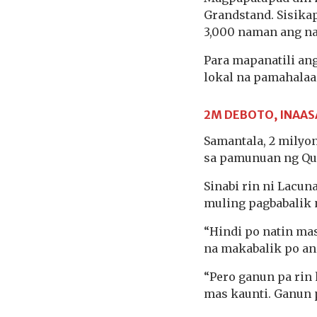
Grandstand. Sisika
3,000 naman ang na
Para mapanatili an
lokal na pamahalaan
2M DEBOTO, INAA
Samantala, 2 milyo
sa pamunuan ng Qu
Sinabi rin ni Lacun
muling pagbabalik n
“Hindi po natin mas
na makabalik po ang
“Pero ganun pa rin
mas kaunti. Ganun 