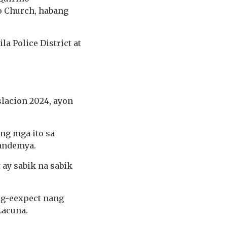
o Church, habang
 Police District at
slacion 2024, ayon
ang mga ito sa
pandemya.
 ay sabik na sabik
ag-eexpect nang
Lacuna.