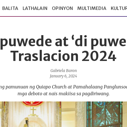
BALITA
LATHALAIN
OPINYON
MULTIMEDIA
KULTU
puwede at ‘di puwe
Traslacion 2024
Gabriela Baron
January 6, 2024
ang pamunuan ng Quiapo Church at Pamahalaang Panglunsod
mga deboto at nais makiisa sa pagdiriwang.