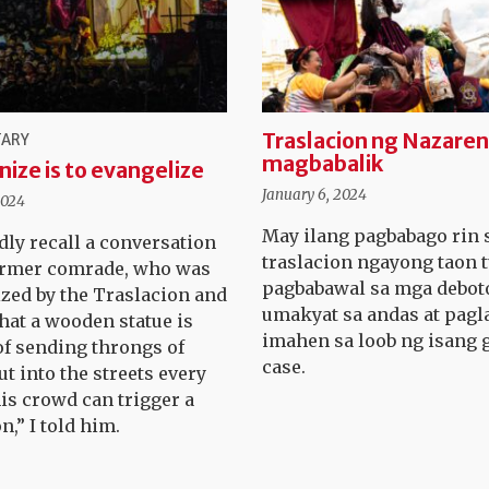
Traslacion ng Nazaren
ARY
magbabalik
nize is to evangelize
January 6, 2024
2024
May ilang pagbabago rin 
dly recall a conversation
traslacion ngayong taon 
ormer comrade, who was
pagbabawal sa mga debot
ed by the Traslacion and
umakyat sa andas at pagl
that a wooden statue is
imahen sa loob ng isang 
of sending throngs of
case.
t into the streets every
his crowd can trigger a
n,” I told him.