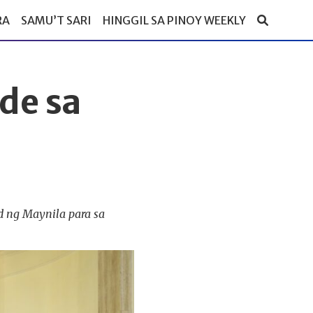
RA
SAMU’T SARI
HINGGIL SA PINOY WEEKLY
de sa
 ng Maynila para sa