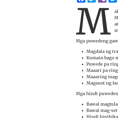
M
a
M
a
m
Mga puwedeng gaw
Magdala ng tr
Kumain bago m
Puwede pa rin
Maaari pa ring
Maaaring magd
Magsuot ng fac
Mga hindi puweden
Bawal magtul
Bawal mag-set
Hindi hinihika