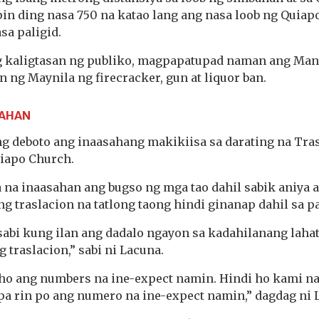
pin ding nasa 750 na katao lang ang nasa loob ng Quiap
sa paligid.
g kaligtasan ng publiko, magpapatupad naman ang Manila
 ng Maynila ng firecracker, gun at liquor ban.
SAHAN
ng deboto ang inaasahang makikiisa sa darating na Tra
iapo Church.
a na inaasahan ang bugso ng mga tao dahil sabik aniya 
g traslacion na tatlong taong hindi ginanap dahil sa 
abi kung ilan ang dadalo ngayon sa kadahilanang lahat
 traslacion,” sabi ni Lacuna.
 ho ang numbers na ine-expect namin. Hindi ho kami n
pa rin po ang numero na ine-expect namin,” dagdag ni 