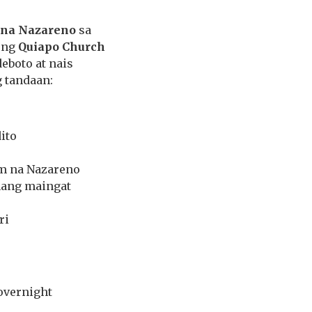
 na Nazareno
sa
 ng
Quiapo Church
eboto at nais
 tandaan:
ito
m na Nazareno
 nang maingat
ri
overnight