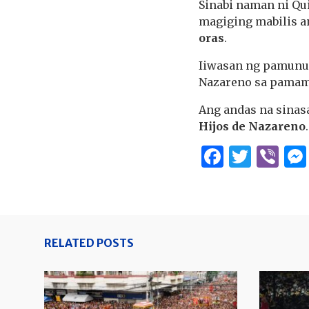
Sinabi naman ni Qu
magiging mabilis a
oras
.
Iiwasan ng pamunu
Nazareno sa pamama
Ang andas na sinas
Hijos de Nazareno
.
Facebo
Twitt
Vi
RELATED POSTS