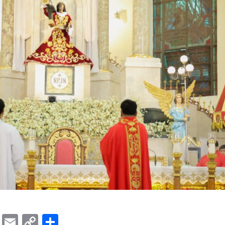
ok
er
ber
Messenger
Email
Copy
Share