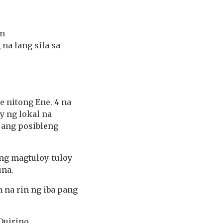
am
na lang sila sa
 nitong Ene. 4 na
 ng lokal na
 ang posibleng
ng magtuloy-tuloy
una.
n na rin ng iba pang
Quirino