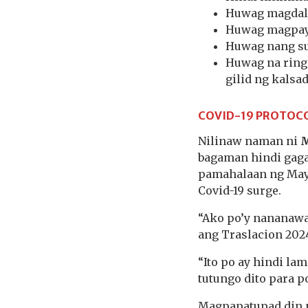
Huwag magdala
Huwag magpayo
Huwag nang s
Huwag na ring 
gilid ng kalsa
COVID-19 PROTOC
Nilinaw naman ni
M
bagaman hindi gag
pamahalaan ng May
Covid-19 surge.
“Ako po’y nananawa
ang Traslacion 202
“Ito po ay hindi la
tutungo dito para p
Magpapatupad din n