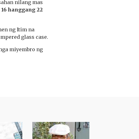
sahan nilang mas
g
16 hanggang 22
en ng Itim na
empered glass case.
 mga miyembro ng