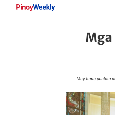
Pinoy
Weekly
Mga 
May ilang paalala 