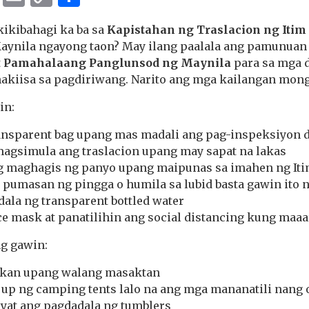
Link
kikibahagi ka ba sa
Kapistahan ng Traslacion ng Itim
aynila ngayong taon? May ilang paalala ang pamunuan
t
Pamahalaang Panglunsod ng Maynila
para sa mga d
akiisa sa pagdiriwang. Narito ang mga kailangan mong
in:
ansparent bag upang mas madali ang pag-inspeksiyon d
agsimula ang traslacion upang may sapat na lakas
g maghagis ng panyo upang maipunas sa imahen ng Iti
 pumasan ng pingga o humila sa lubid basta gawin ito
ala ng transparent bottled water
e mask at panatilihin ang social distancing kung maaa
g gawin:
akan upang walang masaktan
 up ng camping tents lalo na ang mga mananatili nang 
yat ang pagdadala ng tumblers