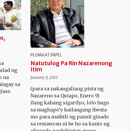
o,
PLUMA AT PAPEL
Natutulog Pa Rin Nazarenong
sa
Itim
tulad ng
o na
January 9, 2015
alagay sa
(para sa nakaugaliang pista ng
glass
Nazareno sa Quiapo, Enero 9)
ilang kahang sigarilyo, lolo hugo
sa maghapo’y kailangang ibenta
mo para maibili ng pansit gisado
sa restawran ni be ho sa kanto ng
elizondo naghihintay mong