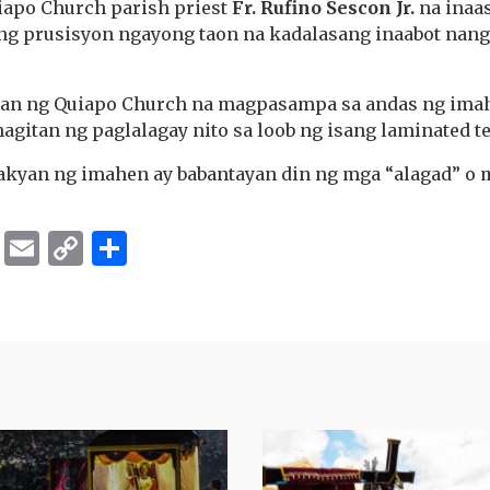
iapo Church parish priest
Fr. Rufino Sescon Jr.
na inaa
ng prusisyon ngayong taon na kadalasang inaabot nan
an ng Quiapo Church na magpasampa sa andas ng imah
gitan ng paglalagay nito sa loob ng isang laminated t
akyan ng imahen ay babantayan din ng mga “alagad” o
ok
er
ber
Messenger
Email
Copy
Share
Link