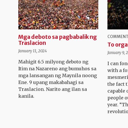
Mga deboto sa pagbabalik ng
COMMENT
Traslacion
To orga
January 11, 2024
January 9, 
Mahigit 6.5 milyong deboto ng
I can fon
Itim na Nazareno ang bumuhos sa
with a f
mga lansangan ng Maynila noong
mesmeriz
Ene. 9 upang makabahagi sa
the fact 
Traslacion. Narito ang ilan sa
capable 
kanila.
people ou
year. “T
revolutio