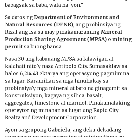
babagsak sa baba, wala na ‘yon.”
Sa datos ng
Department of Environment and
Natural Resources (DENR)
, ang probinsiya ng
Rizal ang isa sa may pinakamaraming
Mineral
Production Sharing Agreement (MPSA)
o
mining
permit
sa buong bansa.
Nasa 30 ang kabuuang MPSA sa lalawigan at
kalahati nito’y nasa Antipolo City. Sumasaklaw sa
halos 6,214.43 ektarya ang operasyong pagmimina
sa lugar. Karamihan sa mga hinuhukay sa
probinsiya’y mga mineral at bato na ginagamit sa
konstruksiyon, kagaya ng silica, basalt,
aggregates, limestone at marmol. Pinakamalaking
opereytor ng minahan sa lugar ang Rapid City
Realty and Development Corporation.
Ayon sa grupong
Gabriela
, ang deka-dekadang