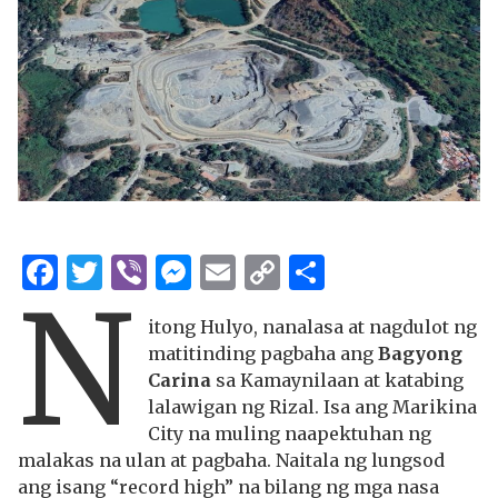
Facebook
Twitter
Viber
Messenger
Email
Copy
Share
N
Link
itong Hulyo, nanalasa at nagdulot ng
matitinding pagbaha ang
Bagyong
Carina
sa Kamaynilaan at katabing
lalawigan ng Rizal. Isa ang Marikina
City na muling naapektuhan ng
malakas na ulan at pagbaha. Naitala ng lungsod
ang isang “record high” na bilang ng mga nasa