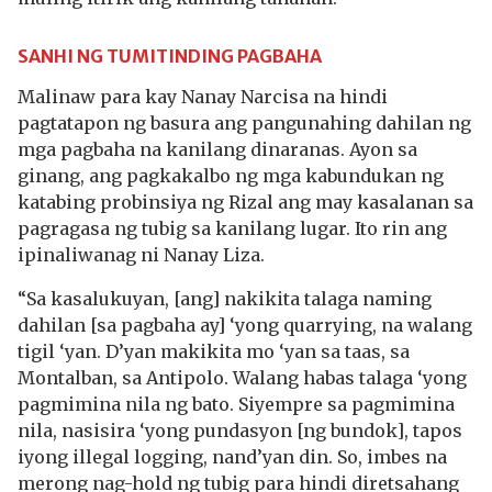
SANHI NG TUMITINDING PAGBAHA
Malinaw para kay Nanay Narcisa na hindi
pagtatapon ng basura ang pangunahing dahilan ng
mga pagbaha na kanilang dinaranas. Ayon sa
ginang, ang pagkakalbo ng mga kabundukan ng
katabing probinsiya ng Rizal ang may kasalanan sa
pagragasa ng tubig sa kanilang lugar. Ito rin ang
ipinaliwanag ni Nanay Liza.
“Sa kasalukuyan, [ang] nakikita talaga naming
dahilan [sa pagbaha ay] ‘yong quarrying, na walang
tigil ‘yan. D’yan makikita mo ‘yan sa taas, sa
Montalban, sa Antipolo. Walang habas talaga ‘yong
pagmimina nila ng bato. Siyempre sa pagmimina
nila, nasisira ‘yong pundasyon [ng bundok], tapos
iyong illegal logging, nand’yan din. So, imbes na
merong nag-hold ng tubig para hindi diretsahang