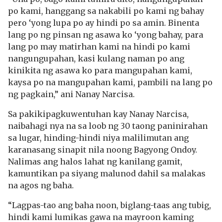
po kami, hanggang sa nakabili po kami ng bahay
pero ‘yong lupa po ay hindi po sa amin. Binenta
lang po ng pinsan ng asawa ko ‘yong bahay, para
lang po may matirhan kami na hindi po kami
nangungupahan, kasi kulang naman po ang
kinikita ng asawa ko para mangupahan kami,
kaysa po na mangupahan kami, pambili na lang po
ng pagkain,” ani Nanay Narcisa.
Sa pakikipagkuwentuhan kay Nanay Narcisa,
naibahagi nya na sa loob ng 30 taong paninirahan
sa lugar, hinding-hindi niya malilimutan ang
karanasang sinapit nila noong Bagyong Ondoy.
Nalimas ang halos lahat ng kanilang gamit,
kamuntikan pa siyang malunod dahil sa malakas
na agos ng baha.
“Lagpas-tao ang baha noon, biglang-taas ang tubig,
hindi kami lumikas gawa na mayroon kaming