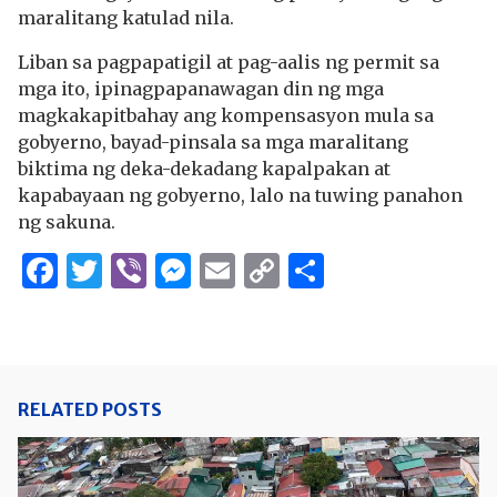
maralitang katulad nila.
Liban sa pagpapatigil at pag-aalis ng permit sa
mga ito, ipinagpapanawagan din ng mga
magkakapitbahay ang kompensasyon mula sa
gobyerno, bayad-pinsala sa mga maralitang
biktima ng deka-dekadang kapalpakan at
kapabayaan ng gobyerno, lalo na tuwing panahon
ng sakuna.
Facebook
Twitter
Viber
Messenger
Email
Copy
Share
Link
RELATED POSTS