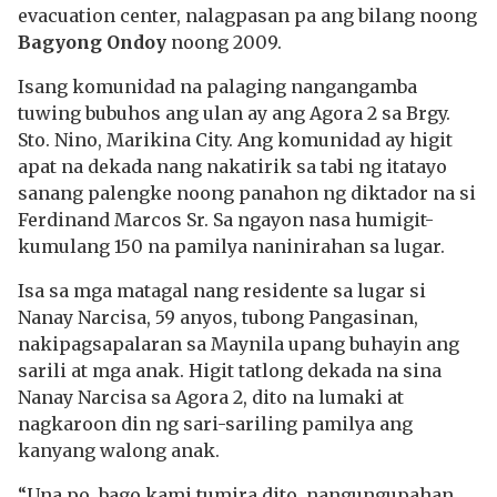
evacuation center, nalagpasan pa ang bilang noong
Bagyong Ondoy
noong 2009.
Isang komunidad na palaging nangangamba
tuwing bubuhos ang ulan ay ang Agora 2 sa Brgy.
Sto. Nino, Marikina City. Ang komunidad ay higit
apat na dekada nang nakatirik sa tabi ng itatayo
sanang palengke noong panahon ng diktador na si
Ferdinand Marcos Sr. Sa ngayon nasa humigit-
kumulang 150 na pamilya naninirahan sa lugar.
Isa sa mga matagal nang residente sa lugar si
Nanay Narcisa, 59 anyos, tubong Pangasinan,
nakipagsapalaran sa Maynila upang buhayin ang
sarili at mga anak. Higit tatlong dekada na sina
Nanay Narcisa sa Agora 2, dito na lumaki at
nagkaroon din ng sari-sariling pamilya ang
kanyang walong anak.
“Una po, bago kami tumira dito, nangungupahan