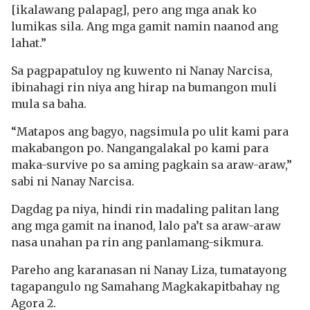
[ikalawang palapag], pero ang mga anak ko
lumikas sila. Ang mga gamit namin naanod ang
lahat.”
Sa pagpapatuloy ng kuwento ni Nanay Narcisa,
ibinahagi rin niya ang hirap na bumangon muli
mula sa baha.
“Matapos ang bagyo, nagsimula po ulit kami para
makabangon po. Nangangalakal po kami para
maka-survive po sa aming pagkain sa araw-araw,”
sabi ni Nanay Narcisa.
Dagdag pa niya, hindi rin madaling palitan lang
ang mga gamit na inanod, lalo pa’t sa araw-araw
nasa unahan pa rin ang panlamang-sikmura.
Pareho ang karanasan ni Nanay Liza, tumatayong
tagapangulo ng Samahang Magkakapitbahay ng
Agora 2.