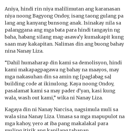
Aniya, hindi rin niya malilimutan ang karanasan
niya noong Bagyong Ondoy, isang taong gulang pa
lang ang kanyang bunsong anak. Isinakay nila sa
palanggana ang mga bata para hindi tangayin ng
baha, habang silang mag-asawa’y kumakapit kung
saan may kakapitan. Nalimas din ang buong bahay
nina Nanay Liza.
“Dahil humaharap din kami sa demolisyon, hindi
kami makapagpagawa ng bahay na maayos, may
mga nakasuhan din sa amin ng [paglabag sa]
building code at ikinulong. Kaya noong Ondoy,
pasalamat kami sa may pader d’yan, kasi kung
wala, wash out kami,” wika ni Nanay Liza.
Kagaya din ni Nanay Narcisa, nagsimula muli sa
wala sina Nanay Liza. Umasa sa mga mapupulot na
mga kahoy, yero at iba pang makalakal para
muling itirik ang kanilang tahanan.