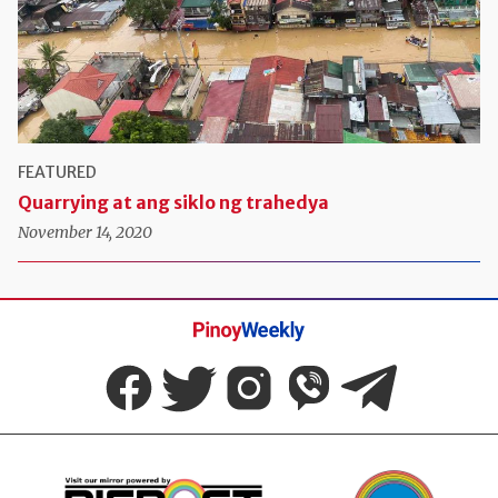
FEATURED
Quarrying at ang siklo ng trahedya
November 14, 2020
Pinoy
Weekly