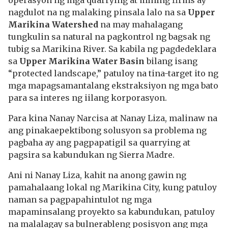
operasyon ng mga quarrying at mining firms ay
nagdulot na ng malaking pinsala lalo na sa
Upper
Marikina Watershed
na may mahalagang
tungkulin sa natural na pagkontrol ng bagsak ng
tubig sa Marikina River. Sa kabila ng pagdedeklara
sa
Upper Marikina Water Basin
bilang isang
“protected landscape,” patuloy na tina-target ito ng
mga mapagsamantalang ekstraksiyon ng mga bato
para sa interes ng iilang korporasyon.
Para kina Nanay Narcisa at Nanay Liza, malinaw na
ang pinakaepektibong solusyon sa problema ng
pagbaha ay ang pagpapatigil sa quarrying at
pagsira sa kabundukan ng Sierra Madre.
Ani ni Nanay Liza, kahit na anong gawin ng
pamahalaang lokal ng Marikina City, kung patuloy
naman sa pagpapahintulot ng mga
mapaminsalang proyekto sa kabundukan, patuloy
na malalagay sa bulnerableng posisyon ang mga