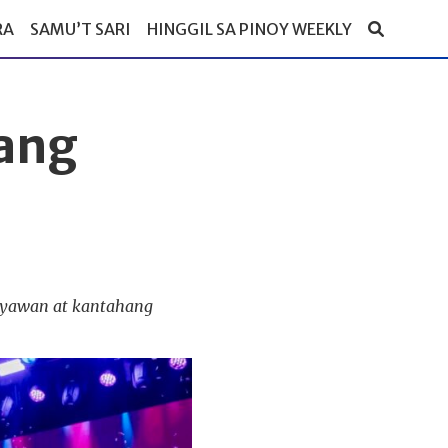
RA
SAMU’T SARI
HINGGIL SA PINOY WEEKLY
ang
sayawan at kantahang