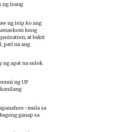
s ng isang
aw ng isip ko ang
P Samaskom kung
anization, at bakit
 pati na ang
y ng apat na sulok
alumni ng UP
 kanilang
apapanahon—mula sa
abagong ganap sa