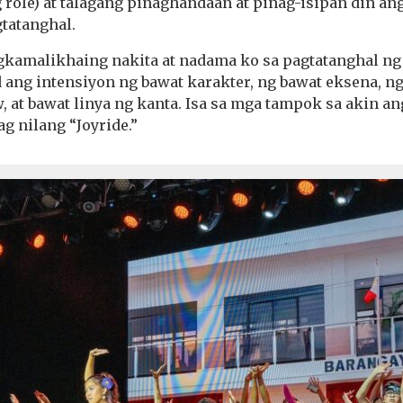
role) at talagang pinaghandaan at pinag-isipan din an
tatanghal.
agkamalikhaing nakita at nadama ko sa pagtatanghal n
ng intensiyon ng bawat karakter, ng bawat eksena, ng 
, at bawat linya ng kanta. Isa sa mga tampok sa akin a
ag nilang “Joyride.”