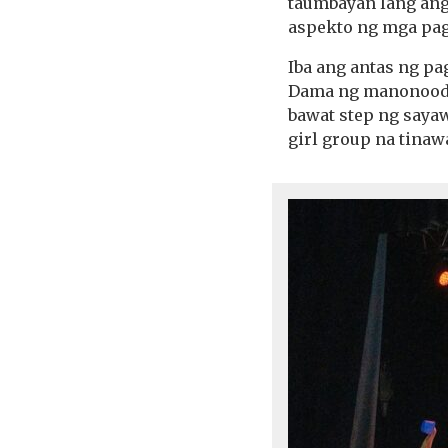
taumbayan lang ang 
aspekto ng mga pag
Iba ang antas ng p
Dama ng manonood a
bawat step ng sayaw
girl group na tinaw