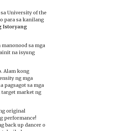
a University of the
o para sa kanilang
 Istoryang
ga manonood sa mga
init na isyung
o. Alam kong
tensity ng mga
sa pagsagot sa mga
 target market ng
ng original
ng performance!
ng back up dancer o