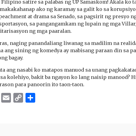
Filipino satire sa palabas ng UP Samaskom! Akala ko t
 makakahanap ako ng karamay sa galit ko sa korupsiyon
peachment at drama sa Senado, sa pagsirit ng presyo ng
ansportasyon, sa pangangamkam ng lupain ng mga Villar
litarisasyon ng mga paaralan.
oras, naging panandaliang liwanag sa madilim na realidad
na ang sining ng komedya ay mabisang paraan din sa pa
ng bagay.
ata ang nasabi ko matapos manuod sa unang pagkakataon 
o sa kolehiyo, bakit ba ngayon ko lang naisip manood? H
rason para panoorin ito taon-taon.
ok
er
ber
Messenger
Email
Copy
Share
Link