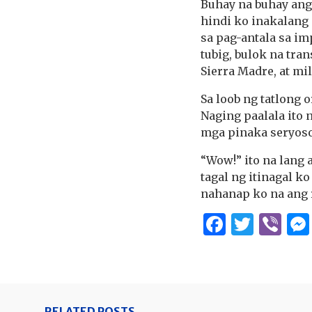
Buhay na buhay ang 
hindi ko inakalang
sa pag-antala sa im
tubig, bulok na tr
Sierra Madre, at mi
Sa loob ng tatlong 
Naging paalala ito 
mga pinaka seryoso
“Wow!” ito na lang 
tagal ng itinagal k
nahanap ko na ang 
Facebo
Twitt
Vi
RELATED POSTS