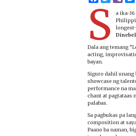
S
a ika-3
Philipp
longest
Dinebe
Dala ang temang “L
acting, improvisat
bayan.
Siguro dahil unang
showcase ng talent
performance na map
chant at pagtataas 
palabas.
Sa pagbukas pa lan
composition at say
Paano ba naman, big