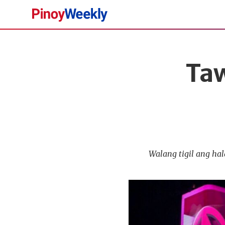
Pinoy
Weekly
Ta
Walang tigil ang ha