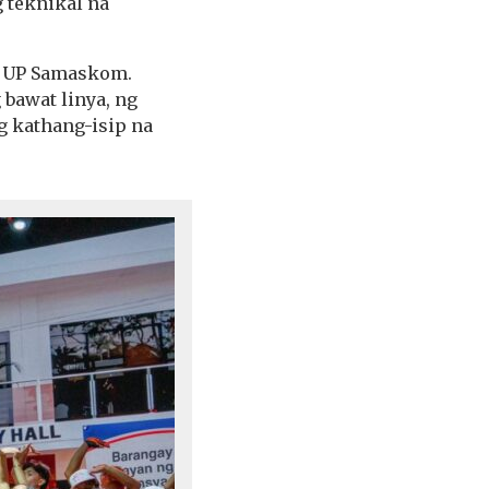
g teknikal na
g UP Samaskom.
bawat linya, ng
ng kathang-isip na