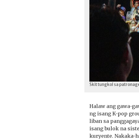
Skit tungkol sa patronage
Halaw ang gawa-gaw
ng isang K-pop grou
liban sa panggagaya
isang bulok na sist
kuryente. Nakaka-h