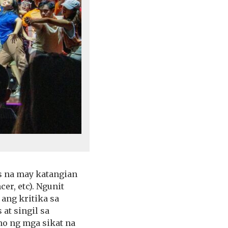
s na may katangian
er, etc). Ngunit
 ang kritika sa
at singil sa
no ng mga sikat na