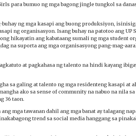
irls para bumuo ng mga bagong jingle tungkol sa dana
-buhay ng mga kasapi ang buong produksiyon, isinisig
sapi ng organisasyon. Isang buhay na patotoo ang U
long hikayatin ang kabataang sumali ng mga student org
gdag na suporta ang mga organisasyong pang-mag-aaral,
gkatuto at pagkahasa ng talento na hindi kayang ibiga
ha sa galing at talento ng mga residenteng kasapi at 
ngha ako sa sense of community na nabuo na nila sa
g 36 taon.
 ang mga tawanan dahil ang mga banat ay talagang n
inakabagong trend sa social media hanggang sa pinak