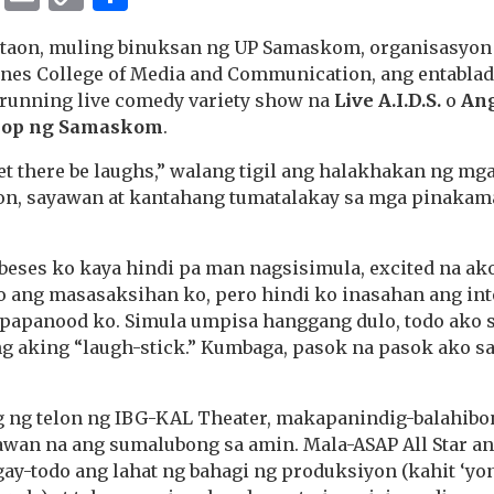
Link
6 taon, muling binuksan ng UP Samaskom, organisasyon s
ines College of Media and Communication, ang entablad
-running live comedy variety show na
Live A.I.D.S.
o
Ang
lop ng Samaskom
.
et there be laughs,” walang tigil ang halakhakan ng m
ion, sayawan at kantahang tumatalakay sa mga pinakama
 beses ko kaya hindi pa man nagsisimula, excited na ak
o ang masasaksihan ko, pero hindi ko inasahan ang in
apanood ko. Simula umpisa hanggang dulo, todo ako 
ng aking “laugh-stick.” Kumbaga, pasok na pasok ako sa
g ng telon ng IBG-KAL Theater, makapanindig-balahibo
awan na ang sumalubong sa amin. Mala-ASAP All Star a
ay-todo ang lahat ng bahagi ng produksiyon (kahit ‘yo