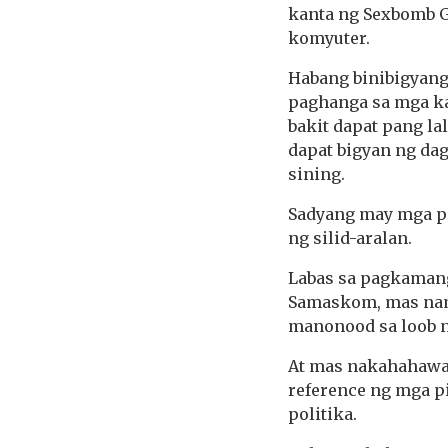
kanta ng Sexbomb G
komyuter.
Habang binibigyang
paghanga sa mga ka
bakit dapat pang la
dapat bigyan ng da
sining.
Sadyang may mga pa
ng silid-aralan.
Labas sa pagkamang
Samaskom, mas nama
manonood sa loob n
At mas nakahahawa
reference ng mga p
politika.