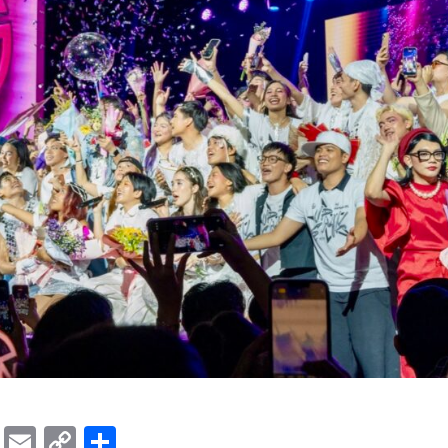
ok
er
ber
Messenger
Email
Copy
Share