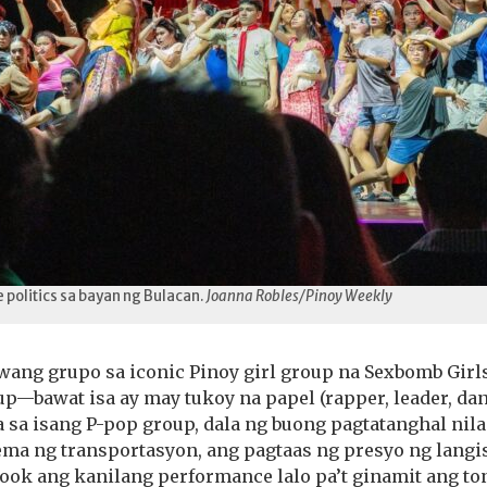
 politics sa bayan ng Bulacan.
Joanna Robles/Pinoy Weekly
ang grupo sa iconic Pinoy girl group na Sexbomb Girl
p—bawat isa ay may tukoy na papel (rapper, leader, danc
 sa isang P-pop group, dala ng buong pagtatanghal nila
ema ng transportasyon, ang pagtaas ng presyo ng langis 
ook ang kanilang performance lalo pa’t ginamit ang to