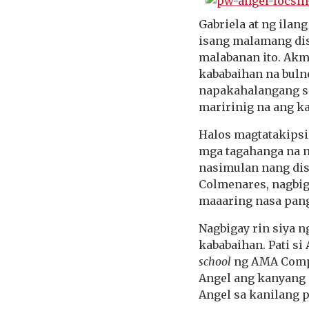
Gabriela at ng ilan
isang malamang dis
malabanan ito. Akm
kababaihan na bulne
napakahalangang s
maririnig na ang ka
Halos magtatakipsi
mga tagahanga na n
nasimulan nang dis
Colmenares, nagbig
maaaring nasa pang
Nagbigay rin siya 
kababaihan. Pati si
school
ng AMA Comp
Angel ang kanyang
Angel sa kanilang p