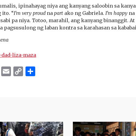
 umalis, ipinahayag niya ang kanyang saloobin sa kanya
ito. “
I’m very proud
na
part
ako ng Gabriela.
I’m happy
na 
sabi pa niya. Totoo, marahil, ang kanyang binanggit. 
sa pagsusulong ng laban kontra sa karahasan sa kababa
uena
ok
er
ber
Messenger
Email
Copy
Share
Link