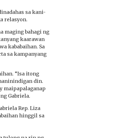
dinadahas sa kani-
a relasyon.
 na maging bahagi ng
g kanyang kaarawan
pwa kababaihan. Sa
orta sa kampanyang
han. “Isa itong
naninindigan din.
y maipapalaganap
ng Gabriela.
briela Rep. Liza
abaihan hinggil sa
 tulong na rin ng