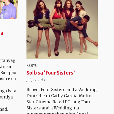
sa
 tanyag
REBYU
sin sa
Solb sa ‘Four Sisters’
 Surigao
osure sa
July 17, 2013
Rebyu: Four Sisters and a Wedding
ga bata
Dinirehe ni Cathy Garcia-Molina
at niya
Star Cinema Rated PG, ang Four
Sisters and a Wedding na
mad.