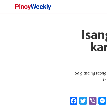
Pinoy
Weekly
Isan
ka
Sa gitna ng taon
pa
Facebo
Twitt
Vi