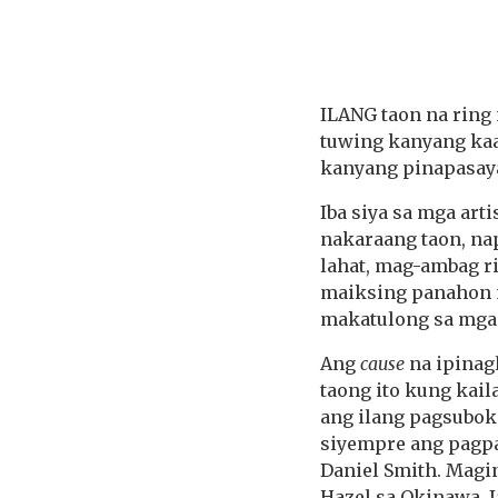
ILANG taon na ring 
tuwing kanyang kaa
kanyang pinapasaya 
Iba siya sa mga art
nakaraang taon, nap
lahat, mag-ambag ri
maiksing panahon 
makatulong sa mga 
Ang
cause
na ipinag
taong ito kung kail
ang ilang pagsubo
siyempre ang pagpa
Daniel Smith. Magi
Hazel sa Okinawa, 