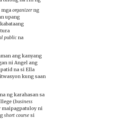
g mga
organizer
ng
an upang
 kabataang
ltura
al public
na
naman ang kanyang
gan ni Angel ang
patid na si Ella
sitwasyon kung saan
ma ng karahasan sa
llege (
business
’y maipagpatuloy ni
ng
short course
si