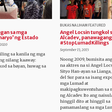
BUKAS NA LIHAM
FEATURED
gan sa mga
Angel Locsin tungkol 
aryo’ ng Estado
Alcadev, panawagang
#StopLumadKillings
 2020
September 15, 2015
iling sa kanila ng mga
Noong 2009, bumisita ang
ing nilang kaaway:
na aktres na si Angel Loc
od sa bayan, huwag sa
Sityo Han-ayan sa Lianga,
.
del Sur para sa isang exp
mga Lumad at
makipagkuwentuhan sa m
ng Alcadev. Ito ang naisul
hinggil dito at hinggil sa
pamamaslang sa mga Lu