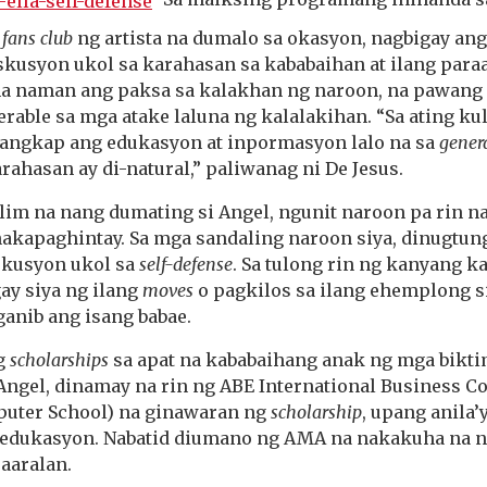
g
fans club
ng artista
na dumalo sa okasyon, nagbigay an
kusyon ukol sa karahasan sa kababaihan at ilang para
a naman ang paksa sa kalakhan ng naroon, na pawang
rable sa mga atake laluna ng kalalakihan. “Sa ating ku
angkap ang edukasyon at inpormasyon lalo na sa
gener
rahasan ay di-natural,” paliwanag ni De Jesus.
lim na nang dumating si Angel, ngunit naroon pa rin 
akapaghintay. Sa mga sandaling naroon siya, dinugtun
kusyon ukol sa
self-defense
. Sa tulong rin ng kanyang ka
ay siya ng ilang
moves
o pagkilos sa ilang ehemplong 
anib ang isang babae.
ng
scholarships
sa apat na kababaihang anak ng mga bikti
 Angel, dinamay na rin ng ABE International Business Co
uter School) na ginawaran ng
scholarship
, upang anila
 edukasyon. Nabatid diumano ng AMA na nakakuha na 
aaralan.