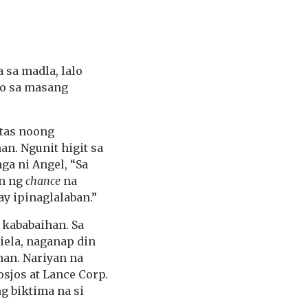
 sa madla, lalo
ro sa masang
atas noong
an. Ngunit higit sa
ga ni Angel, “Sa
on ng
chance
na
ay ipinaglalaban.”
 kababaihan. Sa
iela, naganap din
han. Nariyan na
sjos at Lance Corp.
 biktima na si