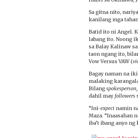
Sa gitna nito, nari
kanilang mga tahan
Batid ito ni Angel.
labang ito. Noong i
sa Balay Kalinaw s
taon ngang ito, bi
Vow Versus VAW (
vi
Bagay naman na iki
malaking karangala
Bilang
spokesperson
dahil may
followers
“Ini-
expect
namin na
Maza. “Inaasahan n
iba’t ibang anyo ng