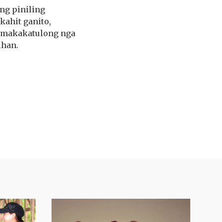
ng piniling
kahit ganito,
At makakatulong nga
ihan.