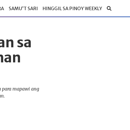
RA
SAMU’T SARI
HINGGIL SA PINOY WEEKLY
an sa
han
a para mapawi ang
an.