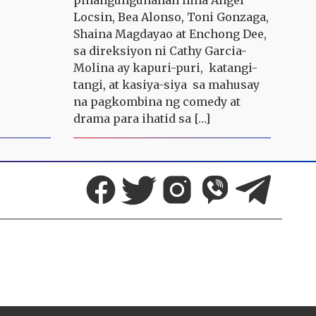
pinangungunahan nina Angel
Locsin, Bea Alonso, Toni Gonzaga,
Shaina Magdayao at Enchong Dee,
sa direksiyon ni Cathy Garcia-
Molina ay kapuri-puri, katangi-
tangi, at kasiya-siya sa mahusay
na pagkombina ng comedy at
drama para ihatid sa […]