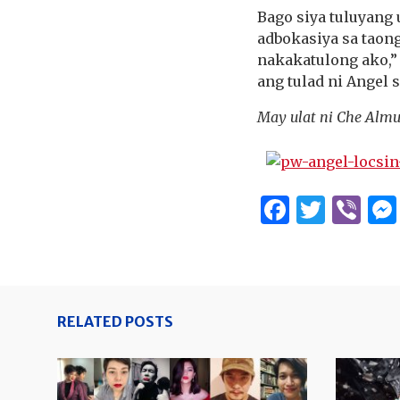
Bago siya tuluyang
adbokasiya sa taong 
nakakatulong ako,” 
ang tulad ni Angel 
May ulat ni Che Alm
Facebo
Twitt
Vi
RELATED POSTS