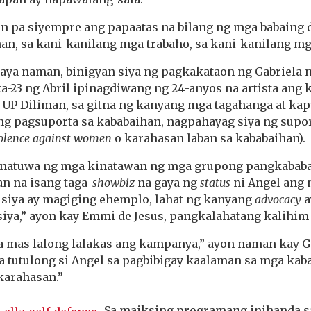
yan pa siyempre ang papaatas na bilang ng mga babaing 
an, sa kani-kanilang mga trabaho, sa kani-kanilang mg
 Kaya naman, binigyan siya ng pagkakataon ng Gabriela
ka-23 ng Abril ipinagdiwang ng 24-anyos na artista an
a UP Diliman, sa gitna ng kanyang mga tagahanga at ka
lang pagsuporta sa kababaihan, nagpahayag siya ng sup
olence against women
o karahasan laban sa kababaihan).
natuwa ng mga kinatawan ng mga grupong pangkababai
n na isang taga-
showbiz
na gaya ng
status
ni Angel ang 
,
siya ay magiging ehemplo, lahat ng kanyang
advocacy
a
siya,” ayon kay Emmi de Jesus, pangkalahatang kalihim 
 mas lalong lalakas ang kampanya,” ayon naman kay Ga
a tutulong si Angel sa pagbibigay kaalaman sa mga kab
 karahasan.”
Sa maiksing programang inihanda sa