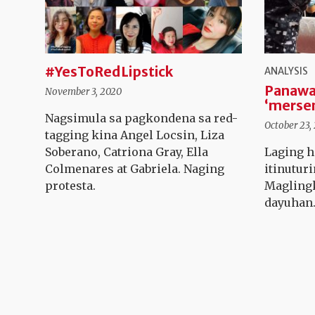
#YesToRedLipstick
ANALYSIS
Panawa
November 3, 2020
‘mersen
Nagsimula sa pagkondena sa red-
October 23,
tagging kina Angel Locsin, Liza
Soberano, Catriona Gray, Ella
Laging h
Colmenares at Gabriela. Naging
itinutur
protesta.
Maglingk
dayuhan