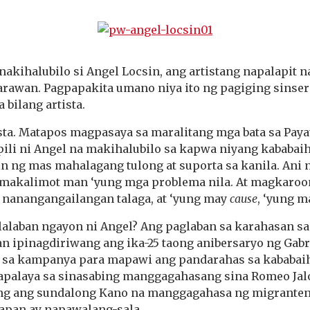
Link
nakihalubilo si Angel Locsin, ang artistang napalapit na
rawan. Pagpapakita umano niya ito ng pagiging sinse
bilang artista.
ista. Matapos magpasaya sa maralitang mga bata sa Pay
ili ni Angel na makihalubilo sa kapwa niyang kababaih
n ng mas mahalagang tulong at suporta sa kanila. Ani n
makalimot man ‘yung mga problema nila. At magkaro
nanangangailangan talaga, at ‘yung may
cause
, ‘yung m
lalaban ngayon ni Angel? Ang paglaban sa karahasan sa
an ipinagdiriwang ang ika-25 taong anibersaryo ng Gabr
k sa kampanya para mapawi ang pandarahas sa kabab
ai
palaya sa sinasabing manggagahasang sina Romeo Jalo
ng ang sundalong Kano na manggagahasa ng migranteng
Japan ay napawalang-sala.