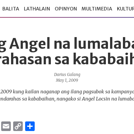
BALITA
LATHALAIN
OPINYON
MULTIMEDIA
KULTU
g Angel na lumalab
rahasan sa kababai
Darius Galang
May 1, 2009
g 2009 kung kailan naganap ang ilang pagsubok sa kampany
ndarahas sa kababaihan, nangako si Angel Locsin na lumab
ok
er
ber
Messenger
Email
Copy
Share