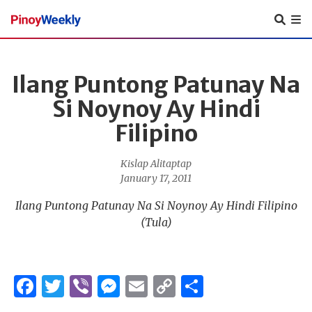
Pinoy
Weekly
Ilang Puntong Patunay Na
Si Noynoy Ay Hindi
Filipino
Kislap Alitaptap
January 17, 2011
Ilang Puntong Patunay Na Si Noynoy Ay Hindi Filipino
(Tula)
Facebook
Twitter
Viber
Messenger
Email
Copy
Share
Link