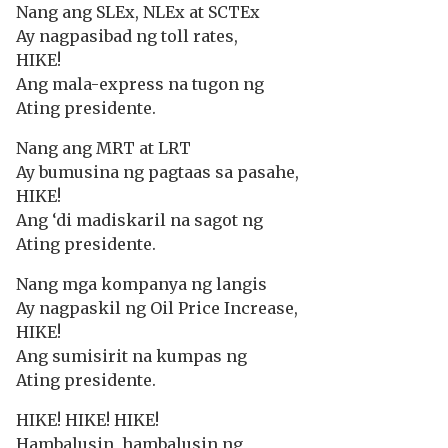
Nang ang SLEx, NLEx at SCTEx
Ay nagpasibad ng toll rates,
HIKE!
Ang mala-express na tugon ng
Ating presidente.
Nang ang MRT at LRT
Ay bumusina ng pagtaas sa pasahe,
HIKE!
Ang ‘di madiskaril na sagot ng
Ating presidente.
Nang mga kompanya ng langis
Ay nagpaskil ng Oil Price Increase,
HIKE!
Ang sumisirit na kumpas ng
Ating presidente.
HIKE! HIKE! HIKE!
Hambalusin, hambalusin ng