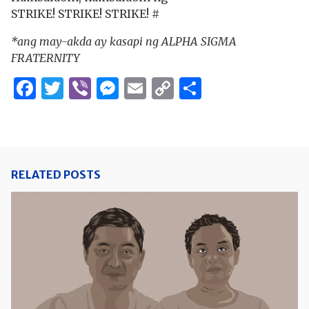
STRIKE! STRIKE! STRIKE! #
*ang may-akda ay kasapi ng ALPHA SIGMA
FRATERNITY
Facebook
Twitter
Viber
Messenger
Email
Copy
Share
Link
RELATED POSTS