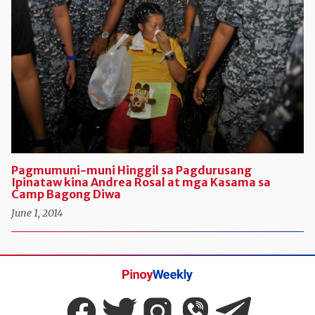
Pagmumuni-muni Hinggil sa Pagdurusang
Ipinataw kina Andrea Rosal at mga Kasama sa
Camp Bagong Diwa
June 1, 2014
Pinoy
Weekly