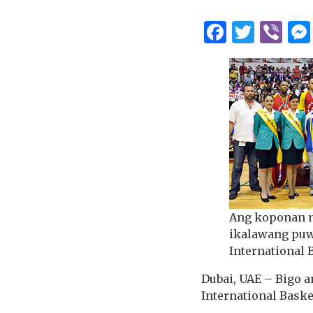
Facebo
Twitt
Vi
Ang koponan n
ikalawang puwe
International
Dubai, UAE – Bigo 
International Baske