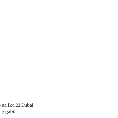
 sa ika-22 Dubai
g gabi.