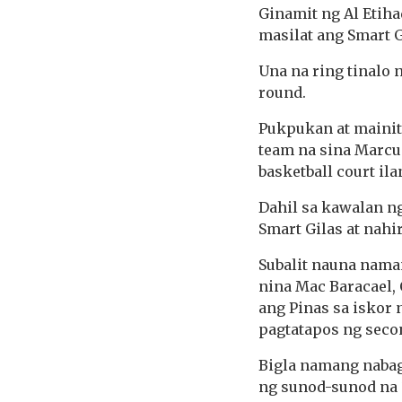
Ginamit ng Al Etiha
masilat ang Smart Gi
Una na ring tinalo 
round.
Pukpukan at mainit
team na sina Marcus
basketball court il
Dahil sa kawalan ng
Smart Gilas at nahi
Subalit nauna nama
nina Mac Baracael,
ang Pinas sa iskor 
pagtatapos ng secon
Bigla namang nabag
ng sunod-sunod na 