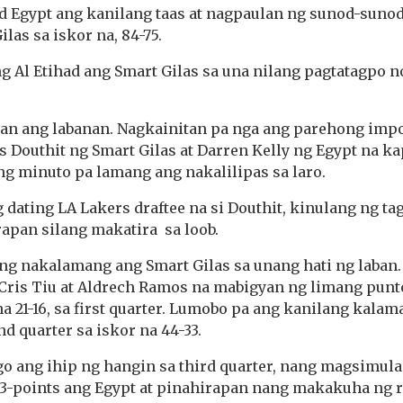
d Egypt ang kanilang taas at nagpaulan ng sunod-sunod
las sa iskor na, 84-75.
ng Al Etihad ang Smart Gilas sa una nilang pagtatagpo 
an ang labanan. Nagkainitan pa nga ang parehong imp
 Douthit ng Smart Gilas at Darren Kelly ng Egypt na ka
ang minuto pa lamang ang nakalilipas sa laro.
 dating LA Lakers draftee na si Douthit, kinulang ng t
rapan silang makatira sa loob.
ng nakalamang ang Smart Gilas sa unang hati ng laban
 Cris Tiu at Aldrech Ramos na mabigyan ng limang pun
na 21-16, sa first quarter. Lumobo pa ang kanilang kala
d quarter sa iskor na 44-33.
o ang ihip ng hangin sa third quarter, nang magsimu
3-points ang Egypt at pinahirapan nang makakuha ng 