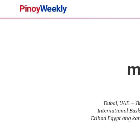
Pinoy
Weekly
m
Dubai, UAE – B
International Bas
Etihad Egypt ang kan