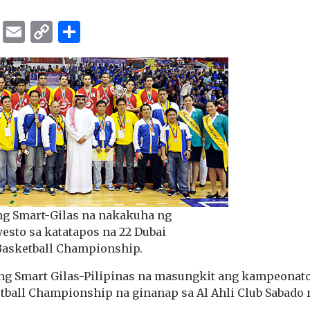
ok
er
ber
Messenger
Email
Copy
Share
Link
g Smart-Gilas na nakakuha ng
sto sa katatapos na 22 Dubai
 Basketball Championship.
ang Smart Gilas-Pilipinas na masungkit ang kampeonato
tball Championship na ginanap sa Al Ahli Club Sabado n