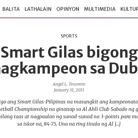
BALITA
LATHALAIN
OPINYON
MULTIMEDIA
KULTU
SPORTS
Smart Gilas bigong
agkampeon sa Dub
Angel L. Tesorero
January 31, 2011
igo ang Smart Gilas-Pilipinas na masungkit ang kampeonato 
ketball Championship na ginanap sa Al Ahli Club Sabado ng g
ilang taas at nagpaulan ng sunod-sunod na 3-points para ma
sa iskor na, 84-75. Una na ring tinalo ng Al […]