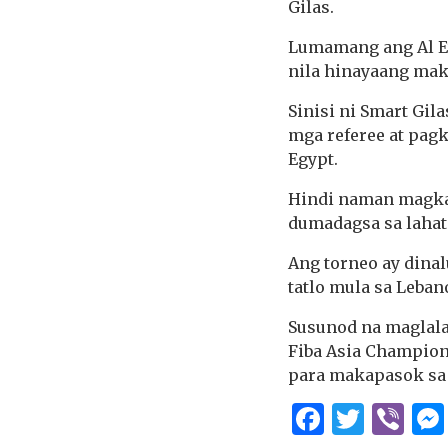
Gilas.
Lumamang ang Al Eti
nila hinayaang mak
Sinisi ni Smart Gil
mga referee at pag
Egypt.
Hindi naman magkah
dumadagsa sa lahat
Ang torneo ay dina
tatlo mula sa Leban
Susunod na maglala
Fiba Asia Champion
para makapasok sa
Facebo
Twitt
Vi