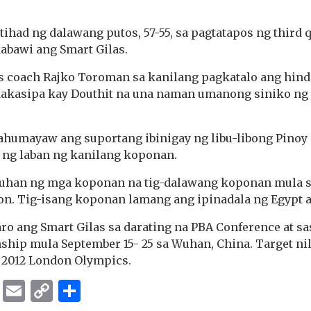
had ng dalawang putos, 57-55, sa pagtatapos ng third q
abawi ang Smart Gilas.
as coach Rajko Toroman sa kanilang pagkatalo ang hind
kakasipa kay Douthit na una naman umanong siniko ng
umayaw ang suportang ibinigay ng libu-libong Pinoy s
 ng laban ng kanilang koponan.
luhan ng mga koponan na tig-dalawang koponan mula sa 
on. Tig-isang koponan lamang ang ipinadala ng Egypt at
ro ang Smart Gilas sa darating na PBA Conference at sa
ship mula September 15- 25 sa Wuhan, China. Target 
 2012 London Olympics.
ok
er
ber
Messenger
Email
Copy
Share