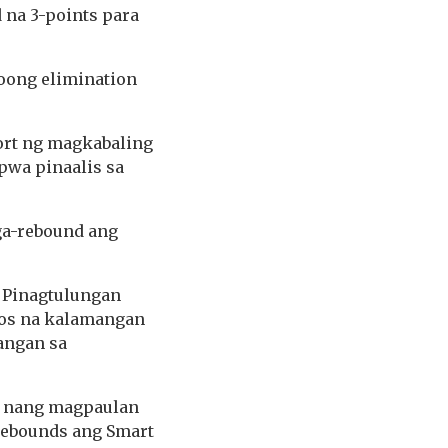
 na 3-points para
noong elimination
ort ng magkabaling
pwa pinaalis sa
aga-rebound ang
. Pinagtulungan
tos na kalamangan
mangan sa
la nang magpaulan
rebounds ang Smart