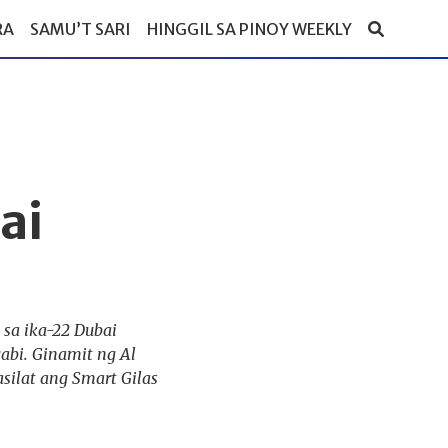
RA
SAMU’T SARI
HINGGIL SA PINOY WEEKLY
ai
sa ika-22 Dubai
abi. Ginamit ng Al
silat ang Smart Gilas