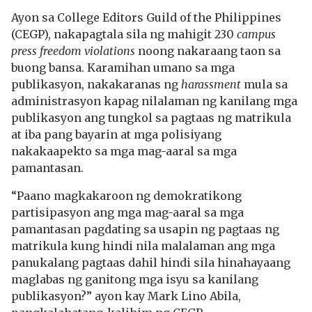
Ayon sa College Editors Guild of the Philippines
(CEGP), nakapagtala sila ng mahigit 230
campus
press freedom violations
noong nakaraang taon sa
buong bansa. Karamihan umano sa mga
publikasyon, nakakaranas ng
harassment
mula sa
administrasyon kapag nilalaman ng kanilang mga
publikasyon ang tungkol sa pagtaas ng matrikula
at iba pang bayarin at mga polisiyang
nakakaapekto sa mga mag-aaral sa mga
pamantasan.
“Paano magkakaroon ng demokratikong
partisipasyon ang mga mag-aaral sa mga
pamantasan pagdating sa usapin ng pagtaas ng
matrikula kung hindi nila malalaman ang mga
panukalang pagtaas dahil hindi sila hinahayaang
maglabas ng ganitong mga isyu sa kanilang
publikasyon?” ayon kay Mark Lino Abila,