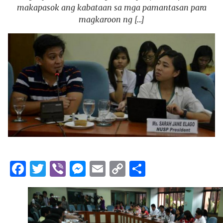
makapasok ang kabataan sa mga pamantasan para
magkaroon ng […]
Facebook
Twitter
Viber
Messenger
Email
Copy
Share
Link