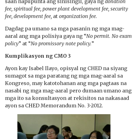
saan napupunta ang sinisingil, gaya ng
donation
fee, spiritual fee, power plant development fee, security
fee, development fee,
at
organization fee.
Dagdag pa umano sa mga pasanin ng mga mag-
aaral ang mga polisiya gaya ng “
No permit. No exam
policy
” at “
No promissory note policy.
”
Kumplikasyon ng CMO 3
Ayon kay Isabel Ilayo, opisyal ng CHED na siyang
sumagot sa mga paratang ng mga mag-aaral sa
Kongreso, may katotohanan ang mga pagtaas na
nasabi ng mga mag-aaral pero dumaan umano ang
mga ito sa konsultasyon at rekisitos na nakasaad
ayon sa CHED Memorandum No. 3-2012.