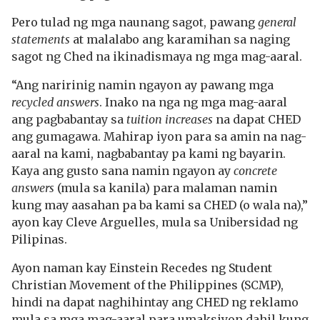
Pero tulad ng mga naunang sagot, pawang
general
statements
at malalabo ang karamihan sa naging
sagot ng Ched na ikinadismaya ng mga mag-aaral.
“Ang naririnig namin ngayon ay pawang mga
recycled answers
. Inako na nga ng mga mag-aaral
ang pagbabantay sa
tuition increases
na dapat CHED
ang gumagawa. Mahirap iyon para sa amin na nag-
aaral na kami, nagbabantay pa kami ng bayarin.
Kaya ang gusto sana namin ngayon ay
concrete
answers
(mula sa kanila) para malaman namin
kung may aasahan pa ba kami sa CHED (o wala na),”
ayon kay Cleve Arguelles, mula sa Unibersidad ng
Pilipinas.
Ayon naman kay Einstein Recedes ng Student
Christian Movement of the Philippines (SCMP),
hindi na dapat naghihintay ang CHED ng reklamo
mula sa mga mag-aaral para umaksiyon dahil kung