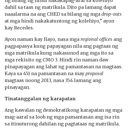
ng bilang ng hindi nakakapag-aral sa kolehiyo
dahil sa taas ng matrikula. Dito pa lamang dapat
naaalarma na ang CHED sa bilang ng mga
drop-outs
at mga hindi nakakatuntong ng kolehiyo,” ayon
kay Recedes.
Ayon naman kay Ilayo, nasa mga
regional offices
ang
pagpapasya kung papayagan nila ang pagtaas ng
mga matrikula kung nakasunod ang mga ito sa
mga rekisito ng CMO 3. Hindi rin naman daw
pinapayagan ang lahat ng pamantasan na magtaas.
Kaya sa 451 na pamantasan na may
proposal
magtaas noong 2013, nasa 354 lamang ang
pinayagan.
Tinatanggalan ng karapatan
Ang kawalan ng demokratikong karapatan ng mga
mag-aaral sa loob ng mga pamantasan ang isa rin
sa itinuturong dahilan ng pagtataas ng matrikula.