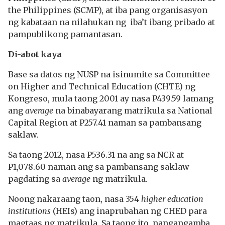
the Philippines (SCMP), at iba pang organisasyon
ng kabataan na nilahukan ng iba’t ibang pribado at
pampublikong pamantasan.
Di-abot kaya
Base sa datos ng NUSP na isinumite sa Committee
on Higher and Technical Education (CHTE) ng
Kongreso, mula taong 2001 ay nasa P439.59 lamang
ang
average
na binabayarang matrikula sa National
Capital Region at P257.41 naman sa pambansang
saklaw.
Sa taong 2012, nasa P536.31 na ang sa NCR at
P1,078.60 naman ang sa pambansang saklaw
pagdating sa
average
ng matrikula.
Noong nakaraang taon, nasa 354
higher education
institutions
(HEIs) ang inaprubahan ng CHED para
magtaas ng matrikula. Sa taong ito, nangangamba