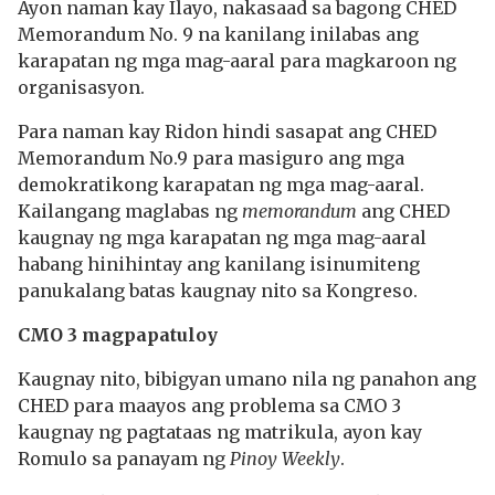
Ayon naman kay Ilayo, nakasaad sa bagong CHED
Memorandum No. 9 na kanilang inilabas ang
karapatan ng mga mag-aaral para magkaroon ng
organisasyon.
Para naman kay Ridon hindi sasapat ang CHED
Memorandum No.9 para masiguro ang mga
demokratikong karapatan ng mga mag-aaral.
Kailangang maglabas ng
memorandum
ang CHED
kaugnay ng mga karapatan ng mga mag-aaral
habang hinihintay ang kanilang isinumiteng
panukalang batas kaugnay nito sa Kongreso.
CMO 3 magpapatuloy
Kaugnay nito, bibigyan umano nila ng panahon ang
CHED para maayos ang problema sa CMO 3
kaugnay ng pagtataas ng matrikula, ayon kay
Romulo sa panayam ng
Pinoy Weekly
.