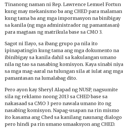
Tinanong naman ni Rep. Lawrence Lemuel Fortun
kung may mekanismo ba ang CHED para malaman
kung tama ba ang mga impormasyon na binibigay
sa kanila (ng mga administrador ng pamantasan)
para magtaas ng matrikula base sa CMO 3.
Sagot ni Ilayo, sa ibang grupo pa nila ito
ipinapatingin kung tama ang mga dokumento na
ibinibigay sa kanila dahil sa kakulangan umano
nila ng tao sa nasabing komisyon. Kaya sinabi niya
sa mga mag-aaral na tulungan sila at iulat ang mga
pamantasan na lumalabag dito.
Pero ayon kay Sheryl Alapad ng NUSP, nagsumite
sila ng reklamo noong 2013 sa CHED base sa
nakasaad sa CMO 3 pero nawala umano ito ng
nasabing komisyon. Napag-usapan na rin mismo
ito kasama ang Ched sa kanilang naunang dialogo
pero hindi pa rin umano umaaksyon ang CHED.