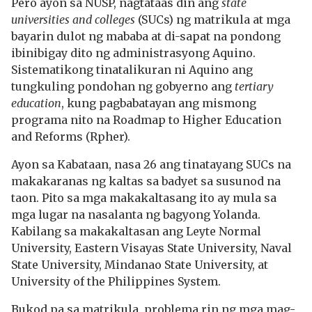
Pero ayon sa NUSP, nagtataas din ang
state
universities and colleges
(SUCs) ng matrikula at mga
bayarin dulot ng mababa at di-sapat na pondong
ibinibigay dito ng administrasyong Aquino.
Sistematikong tinatalikuran ni Aquino ang
tungkuling pondohan ng gobyerno ang
tertiary
education
, kung pagbabatayan ang mismong
programa nito na Roadmap to Higher Education
and Reforms (Rpher).
Ayon sa Kabataan, nasa 26 ang tinatayang SUCs na
makakaranas ng kaltas sa badyet sa susunod na
taon. Pito sa mga makakaltasang ito ay mula sa
mga lugar na nasalanta ng bagyong Yolanda.
Kabilang sa makakaltasan ang Leyte Normal
University, Eastern Visayas State University, Naval
State University, Mindanao State University, at
University of the Philippines System.
Bukod pa sa matrikula, problema rin ng mga mag-