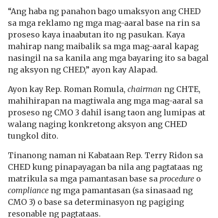
“Ang haba ng panahon bago umaksyon ang CHED
sa mga reklamo ng mga mag-aaral base na rin sa
proseso kaya inaabutan ito ng pasukan. Kaya
mahirap nang maibalik sa mga mag-aaral kapag
nasingil na sa kanila ang mga bayaring ito sa bagal
ng aksyon ng CHED,” ayon kay Alapad.
Ayon kay Rep. Roman Romula,
chairman
ng CHTE,
mahihirapan na magtiwala ang mga mag-aaral sa
proseso ng CMO 3 dahil isang taon ang lumipas at
walang naging konkretong aksyon ang CHED
tungkol dito.
Tinanong naman ni Kabataan Rep. Terry Ridon sa
CHED kung pinapayagan ba nila ang pagtataas ng
matrikula sa mga pamantasan base sa
procedure
o
compliance
ng mga pamantasan (sa sinasaad ng
CMO 3) o base sa determinasyon ng pagiging
resonable ng pagtataas.