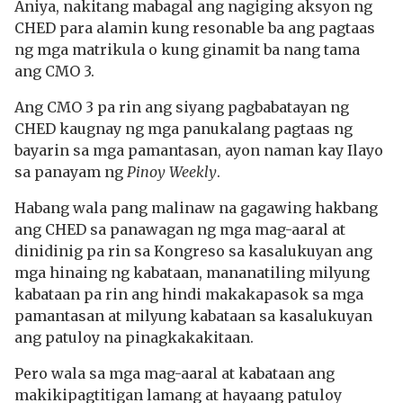
Aniya, nakitang mabagal ang nagiging aksyon ng
CHED para alamin kung resonable ba ang pagtaas
ng mga matrikula o kung ginamit ba nang tama
ang CMO 3.
Ang CMO 3 pa rin ang siyang pagbabatayan ng
CHED kaugnay ng mga panukalang pagtaas ng
bayarin sa mga pamantasan, ayon naman kay Ilayo
sa panayam ng
Pinoy Weekly
.
Habang wala pang malinaw na gagawing hakbang
ang CHED sa panawagan ng mga mag-aaral at
dinidinig pa rin sa Kongreso sa kasalukuyan ang
mga hinaing ng kabataan, mananatiling milyung
kabataan pa rin ang hindi makakapasok sa mga
pamantasan at milyung kabataan sa kasalukuyan
ang patuloy na pinagkakakitaan.
Pero wala sa mga mag-aaral at kabataan ang
makikipagtitigan lamang at hayaang patuloy