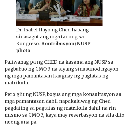
Dr. Isabel Ilayo ng Ched habang
sinasagot ang mga tanong sa
Kongreso.
Kontribusyon/NUSP
photo
Paliwanag pa ng CHED na kasama ang NUSP sa
pagbubuo ng CMO 3 na siyang sinusunod ngayon
ng mga pamantasan kaugnay ng pagtatas ng
matrikula.
Pero giit ng NUSP, bogus ang mga konsultasyon sa
mga pamantasan dahil napakaluwag ng Ched
pagdating sa pagtatas ng matrikula dahil na rin
mismo sa CMO 3, kaya may reserbasyon na sila dito
noong una pa.