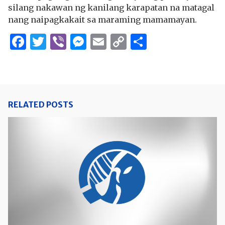
silang nakawan ng kanilang karapatan na matagal
nang naipagkakait sa maraming mamamayan.
Facebook
Twitter
Viber
Messenger
Email
Copy
Share
Link
RELATED POSTS