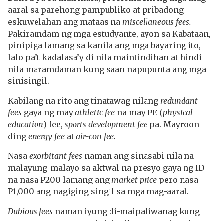
aaral sa parehong pampubliko at pribadong
eskuwelahan ang mataas na
miscellaneous fees.
Pakiramdam ng mga estudyante, ayon sa Kabataan,
pinipiga lamang sa kanila ang mga bayaring ito,
lalo pa’t kadalasa’y di nila maintindihan at hindi
nila maramdaman kung saan napupunta ang mga
sinisingil.
Kabilang na rito ang tinatawag nilang
redundant
fees
gaya ng may
athletic fee
na may PE (
physical
education
) fee,
sports development fee
pa. Mayroon
ding
energy fee
at
air-con fee.
Nasa
exorbitant fees
naman ang sinasabi nila na
malayung-malayo sa aktwal na presyo gaya ng ID
na nasa P200 lamang ang
market price
pero nasa
P1,000 ang nagiging singil sa mga mag-aaral.
Dubious fees
naman
iyung
di-maipaliwanag kung