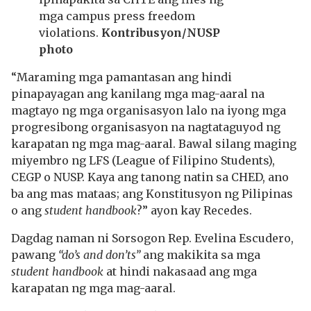
mga campus press freedom
violations.
Kontribusyon/NUSP
photo
“Maraming mga pamantasan ang hindi
pinapayagan ang kanilang mga mag-aaral na
magtayo ng mga organisasyon lalo na iyong mga
progresibong organisasyon na nagtataguyod ng
karapatan ng mga mag-aaral. Bawal silang maging
miyembro ng LFS (League of Filipino Students),
CEGP o NUSP. Kaya ang tanong natin sa CHED, ano
ba ang mas mataas; ang Konstitusyon ng Pilipinas
o ang
student handbook
?” ayon kay Recedes.
Dagdag naman ni Sorsogon Rep. Evelina Escudero,
pawang
“do’s and don’ts”
ang makikita sa mga
student handbook
at hindi nakasaad ang mga
karapatan ng mga mag-aaral.