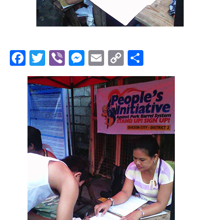
Facebook
Twitter
Viber
Messenger
Email
Copy
Share
Link