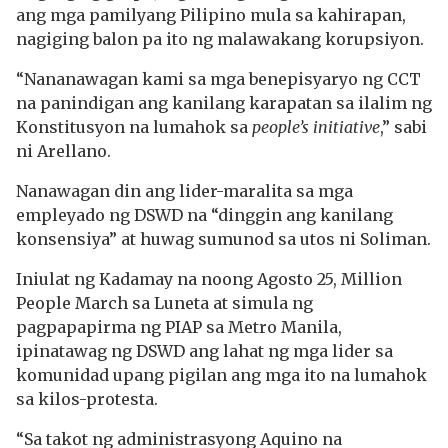
ang mga pamilyang Pilipino mula sa kahirapan,
nagiging balon pa ito ng malawakang korupsiyon.
“Nananawagan kami sa mga benepisyaryo ng CCT
na panindigan ang kanilang karapatan sa ilalim ng
Konstitusyon na lumahok sa
people’s initiative
,” sabi
ni Arellano.
Nanawagan din ang lider-maralita sa mga
empleyado ng DSWD na “dinggin ang kanilang
konsensiya” at huwag sumunod sa utos ni Soliman.
Iniulat ng Kadamay na noong Agosto 25, Million
People March sa Luneta at simula ng
pagpapapirma ng PIAP sa Metro Manila,
ipinatawag ng DSWD ang lahat ng mga lider sa
komunidad upang pigilan ang mga ito na lumahok
sa kilos-protesta.
“Sa takot ng administrasyong Aquino na