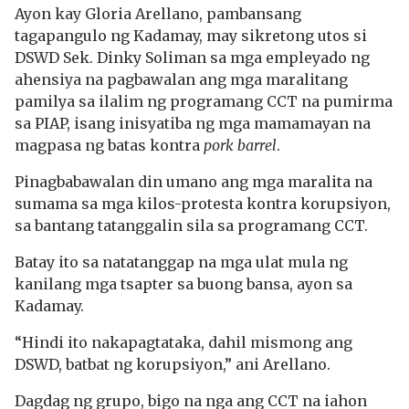
Ayon kay Gloria Arellano, pambansang
tagapangulo ng Kadamay, may sikretong utos si
DSWD Sek. Dinky Soliman sa mga empleyado ng
ahensiya na pagbawalan ang mga maralitang
pamilya sa ilalim ng programang CCT na pumirma
sa PIAP, isang inisyatiba ng mga mamamayan na
magpasa ng batas kontra
pork barrel
.
Pinagbabawalan din umano ang mga maralita na
sumama sa mga kilos-protesta kontra korupsiyon,
sa bantang tatanggalin sila sa programang CCT.
Batay ito sa natatanggap na mga ulat mula ng
kanilang mga tsapter sa buong bansa, ayon sa
Kadamay.
“Hindi ito nakapagtataka, dahil mismong ang
DSWD, batbat ng korupsiyon,” ani Arellano.
Dagdag ng grupo, bigo na nga ang CCT na iahon