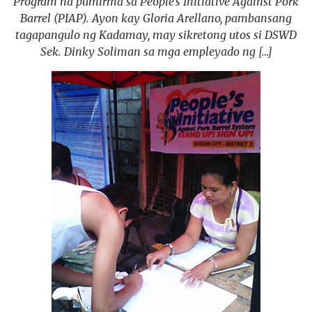
Program na pumirma sa People’s Initiative Against Pork
Barrel (PIAP). Ayon kay Gloria Arellano, pambansang
tagapangulo ng Kadamay, may sikretong utos si DSWD
Sek. Dinky Soliman sa mga empleyado ng […]