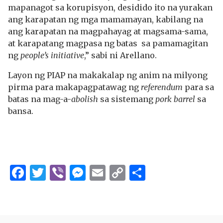
mapanagot sa korupisyon, desidido ito na yurakan
ang karapatan ng mga mamamayan, kabilang na
ang karapatan na magpahayag at magsama-sama,
at karapatang magpasa ng batas sa pamamagitan
ng
people’s initiative
,” sabi ni Arellano.
Layon ng PIAP na makakalap ng anim na milyong
pirma para makapagpatawag ng
referendum
para sa
batas na mag-a-
abolish
sa sistemang
pork barrel
sa
bansa.
Facebook
Twitter
Viber
Messenger
Email
Copy
Share
Link