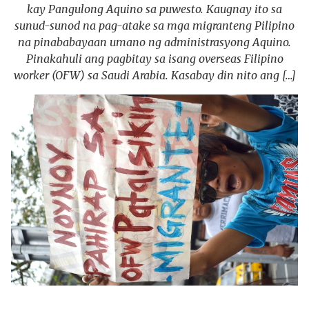
kay Pangulong Aquino sa puwesto. Kaugnay ito sa
sunud-sunod na pag-atake sa mga migranteng Pilipino
na pinababayaan umano ng administrasyong Aquino.
Pinakahuli ang pagbitay sa isang overseas Filipino
worker (OFW) sa Saudi Arabia. Kasabay din nito ang […]