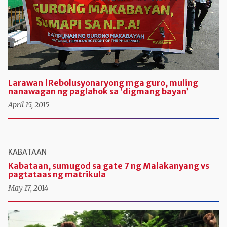
Larawan |Rebolusyonaryong mga guro, muling
nanawagan ng paglahok sa ‘digmang bayan’
April 15, 2015
KABATAAN
Kabataan, sumugod sa gate 7 ng Malakanyang vs
pagtataas ng matrikula
May 17, 2014