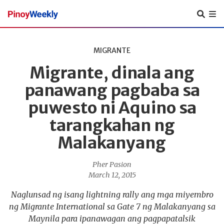
Pinoy
Weekly
MIGRANTE
Migrante, dinala ang
panawang pagbaba sa
puwesto ni Aquino sa
tarangkahan ng
Malakanyang
Pher Pasion
March 12, 2015
Naglunsad ng isang lightning rally ang mga miyembro
ng Migrante International sa Gate 7 ng Malakanyang sa
Maynila para ipanawagan ang pagpapatalsik