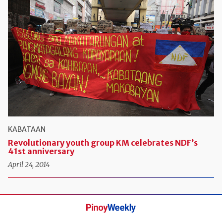
KABATAAN
Revolutionary youth group KM celebrates NDF’s
41st anniversary
April 24, 2014
Pinoy