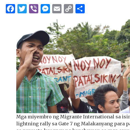
Facebook
Twitter
Viber
Messenger
Email
Copy
Share
Link
Mga miyembro ng Migrante International sa is
lightning rally sa Gate 7 ng Malakanyang para p