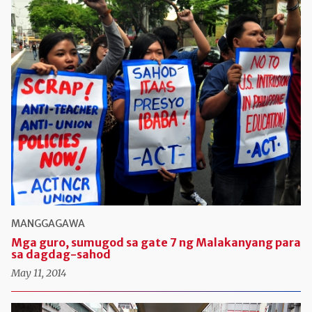
MANGGAGAWA
Mga guro, sumugod sa gate 7 ng Malakanyang para
sa dagdag-sahod
May 11, 2014