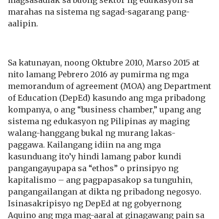
magsasadlak sa buong sektor ng edukasyon sa
marahas na sistema ng sagad-sagarang pang-
aalipin.
Sa katunayan, noong Oktubre 2010, Marso 2015 at
nito lamang Pebrero 2016 ay pumirma ng mga
memorandum of agreement (MOA) ang Department
of Education (DepEd) kasundo ang mga pribadong
kompanya, o ang “business chamber,” upang ang
sistema ng edukasyon ng Pilipinas ay maging
walang-hanggang bukal ng murang lakas-
paggawa. Kailangang idiin na ang mga
kasunduang ito’y hindi lamang pabor kundi
pangangayupapa sa “ethos” o prinsipyo ng
kapitalismo – ang pagpapasakop sa tunguhin,
pangangailangan at dikta ng pribadong negosyo.
Isinasakripisyo ng DepEd at ng gobyernong
Aquino ang mga mag-aaral at ginagawang pain sa