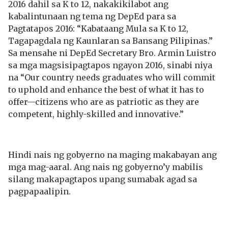
2016 dahil sa K to 12, nakakikilabot ang
kabalintunaan ng tema ng DepEd para sa
Pagtatapos 2016: “Kabataang Mula sa K to 12,
Tagapagdala ng Kaunlaran sa Bansang Pilipinas.”
Sa mensahe ni DepEd Secretary Bro. Armin Luistro
sa mga magsisipagtapos ngayon 2016, sinabi niya
na “Our country needs graduates who will commit
to uphold and enhance the best of what it has to
offer—citizens who are as patriotic as they are
competent, highly-skilled and innovative.”
Hindi nais ng gobyerno na maging makabayan ang
mga mag-aaral. Ang nais ng gobyerno’y mabilis
silang makapagtapos upang sumabak agad sa
pagpapaalipin.