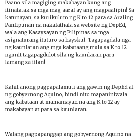
Paano sila magiging makabayan kung ang
itinatatak sa mga mag-aaral ay ang magpaalipin! Sa
katunayan, sa kurikulum ng K to 12 para sa Araling
Panlipunan na nakalathala sa website ng DepEd,
wala ang Kasaysayan ng Pilipinas sa mga
asignaturang ituturo sa hayskul. Tagapagdala nga
ng kaunlaran ang mga kabataang mula sa K to 12
ngunit tagapagdulot sila ng kaunlaran para
lamang sa iilan!
Kahit anong pagpapalamuti ang gawin ng DepEd at
ng gobyernong Aquino, hindi nito mapaniniwala
ang kabataan at mamamayan na ang K to 12 ay
makabayan at para sa kaunlaran.
Walang pagpapanggap ang gobyernong Aquino na