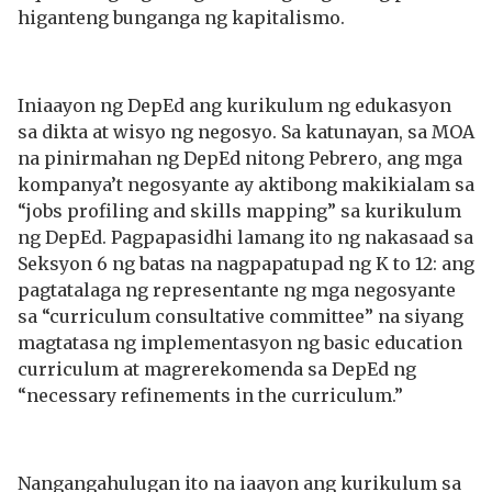
higanteng bunganga ng kapitalismo.
Iniaayon ng DepEd ang kurikulum ng edukasyon
sa dikta at wisyo ng negosyo. Sa katunayan, sa MOA
na pinirmahan ng DepEd nitong Pebrero, ang mga
kompanya’t negosyante ay aktibong makikialam sa
“jobs profiling and skills mapping” sa kurikulum
ng DepEd. Pagpapasidhi lamang ito ng nakasaad sa
Seksyon 6 ng batas na nagpapatupad ng K to 12: ang
pagtatalaga ng representante ng mga negosyante
sa “curriculum consultative committee” na siyang
magtatasa ng implementasyon ng basic education
curriculum at magrerekomenda sa DepEd ng
“necessary refinements in the curriculum.”
Nangangahulugan ito na iaayon ang kurikulum sa