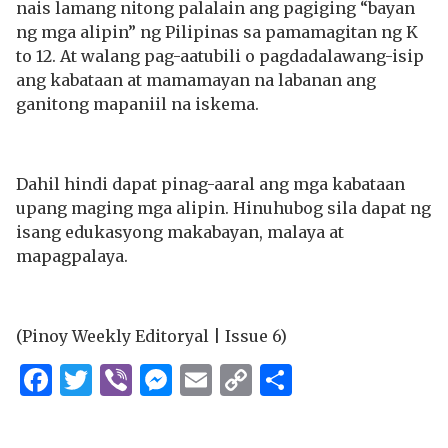
nais lamang nitong palalain ang pagiging “bayan
ng mga alipin” ng Pilipinas sa pamamagitan ng K
to 12. At walang pag-aatubili o pagdadalawang-isip
ang kabataan at mamamayan na labanan ang
ganitong mapaniil na iskema.
Dahil hindi dapat pinag-aaral ang mga kabataan
upang maging mga alipin. Hinuhubog sila dapat ng
isang edukasyong makabayan, malaya at
mapagpalaya.
(Pinoy Weekly Editoryal | Issue 6)
Facebook
Twitter
Viber
Messenger
Email
Copy
Share
Link