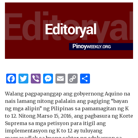
Facebook
Twitter
Viber
Messenger
Email
Copy
Share
Link
Walang pagpapanggap ang gobyernong Aquino na
nais lamang nitong palalain ang pagiging “bayan
ng mga alipin” ng Pilipinas sa pamamagitan ng K
to 12. Nitong Marso 15, 2016, ang pagbasura ng Korte
Suprema sa mga petisyon para itigil ang
implementasyon ng K to 12 ay tuluyang