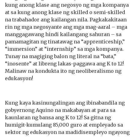
kung anong klase ang negosyo ng mga kompanya
at sa kung anong klase ng skilled o semi-skilled
na trabahador ang kailangan nila. Pagkakakitaan
rin ng mga negosyante ang mga mag-aaral – mga
manggagawang hindi kailangang sahuran – sa
pamamagitan ng tinatawag na “apprenticeship,”
“immersion” at “internship” sa mga kompanya.
Tunay na magiging balon ng literal na “bata,”
“inosente” at libreng lakas-paggawa ang K to 12!
Malinaw na kondukta ito ng neoliberalismo ng
edukasyon!
Kung kaya kasinungalingan ang ibinabandila ng
gobyernong Aquino na makabayan at para sa
kaunlaran ng bansa ang K to 12! Sa gitna ng
humigit-kumulang 85,000 guro at empleyado sa
sektor ng edukasyon na madidisempleyo ngayong