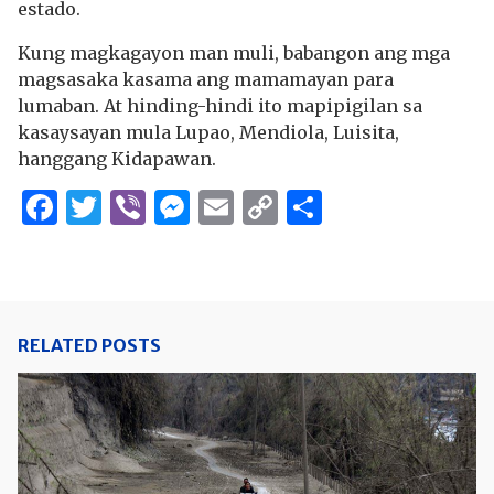
estado.
Kung magkagayon man muli, babangon ang mga
magsasaka kasama ang mamamayan para
lumaban. At hinding-hindi ito mapipigilan sa
kasaysayan mula Lupao, Mendiola, Luisita,
hanggang Kidapawan.
Facebook
Twitter
Viber
Messenger
Email
Copy
Share
Link
RELATED POSTS