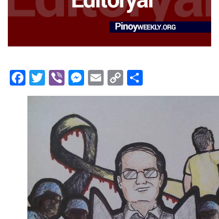
Facebook
Twitter
Viber
Messenger
Email
Copy
Share
Link