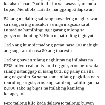
kalaban-laban. Paulit-ulit ito sa kasaysayan mula
Lupao, Mendiola, Luisita, hanggang Kidapawan.
Walang madaling salitang puwedeng maglarawan
sa nangyaring masaker sa mga magsasaka at
Lumad na humihingi ng agarang tulong sa
gobyerno dulot ng El Nino o matinding tagtuyot.
Tatlo ang kumpirmadong patay, nasa 100 mahigit
ang sugatan at nasa 80 ang inaresto.
Tatlong buwan silang naghintay ng inilabas na
P238 milyon calamity fund ng gobyerno pero wala
silang natanggap ni isang butil ng palay na sila
ang nagtanim. Sa sama-sama nilang pagkilos nais
iparating sa gobyerno ang kanilang kahilingan na
15,000 sako ng bigas na itulak ng kanilang
kalagayan.
Pero tatlong kilo kada dalawa (o tatlong) buwan