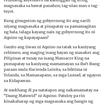
rehimeng asyendero na katunggali ng uring
magsasaka sa bawat panahon; tag-ulan man o tag-
tuyot.
Kung ginugutom ng gobyernong ito ang sarili
niyang magsasaka at pinapatay sa pamamagitan
ng bala, talaga kayang nais ng gobyernong ito ni
Aquino ng kapayapaan?
Ganito ang iiwan ni Aquino na tatak sa kaniyang
rehimen; ang maging isang bayan ng masaker ang
Pilipinas at tunay na isang Massacre King na
pumapatay sa kaniyang mamamayan sa iba’t ibang
paraan mula Hacienda Luisita, sa biktima ni
Yolanda, sa Mamasapano, sa mga Lumad, at ngayon
sa Kidapawan.
At mukhang di pa natatapos ang nakamamatay na
“Daang Matuwid” ni Aquino. Patuloy pa rin
kinakaharap ng mga magsasaka ang bangis ng