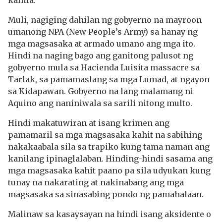
kanila.
Muli, nagiging dahilan ng gobyerno na mayroon
umanong NPA (New People’s Army) sa hanay ng
mga magsasaka at armado umano ang mga ito.
Hindi na naging bago ang ganitong palusot ng
gobyerno mula sa Hacienda Luisita massacre sa
Tarlak, sa pamamaslang sa mga Lumad, at ngayon
sa Kidapawan. Gobyerno na lang malamang ni
Aquino ang naniniwala sa sarili nitong multo.
Hindi makatuwiran at isang krimen ang
pamamaril sa mga magsasaka kahit na sabihing
nakakaabala sila sa trapiko kung tama naman ang
kanilang ipinaglalaban. Hinding-hindi sasama ang
mga magsasaka kahit paano pa sila udyukan kung
tunay na nakarating at nakinabang ang mga
magsasaka sa sinasabing pondo ng pamahalaan.
Malinaw sa kasaysayan na hindi isang aksidente o