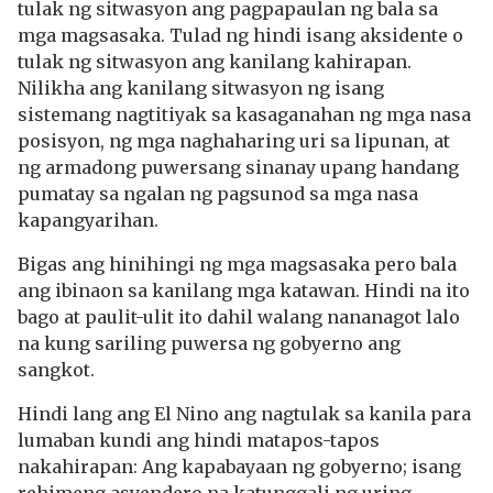
tulak ng sitwasyon ang pagpapaulan ng bala sa
mga magsasaka. Tulad ng hindi isang aksidente o
tulak ng sitwasyon ang kanilang kahirapan.
Nilikha ang kanilang sitwasyon ng isang
sistemang nagtitiyak sa kasaganahan ng mga nasa
posisyon, ng mga naghaharing uri sa lipunan, at
ng armadong puwersang sinanay upang handang
pumatay sa ngalan ng pagsunod sa mga nasa
kapangyarihan.
Bigas ang hinihingi ng mga magsasaka pero bala
ang ibinaon sa kanilang mga katawan. Hindi na ito
bago at paulit-ulit ito dahil walang nananagot lalo
na kung sariling puwersa ng gobyerno ang
sangkot.
Hindi lang ang El Nino ang nagtulak sa kanila para
lumaban kundi ang hindi matapos-tapos
nakahirapan: Ang kapabayaan ng gobyerno; isang