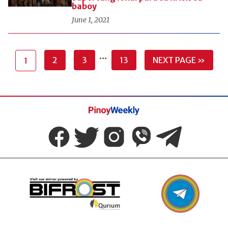
baboy
June 1, 2021
…
2
3
13
NEXT PAGE »
1
Pinoy
Weekly