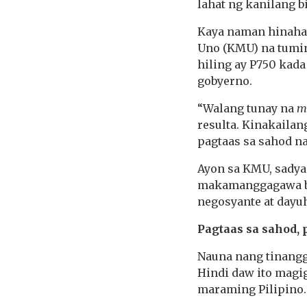
lahat ng kanilang 
Kaya naman hinaha
Uno (KMU) na tumi
hiling ay P750 kad
gobyerno.
“Walang tunay na
m
resulta. Kinakaila
pagtaas sa sahod n
Ayon sa KMU, sadya
makamanggagawa ba
negosyante at dayu
Pagtaas sa sahod, 
Nauna nang tinang
Hindi daw ito magi
maraming Pilipino.