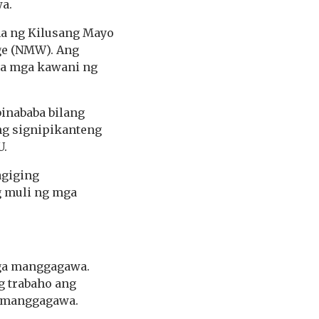
a.
a ng Kilusang Mayo
ge (NMW). Ang
 sa mga kawani ng
binababa bilang
ng signipikanteng
U.
agiging
 muli ng mga
mga manggagawa.
 trabaho ang
a manggagawa.