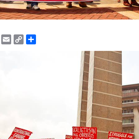
ok
er
ber
Messenger
Email
Copy
Share
Link