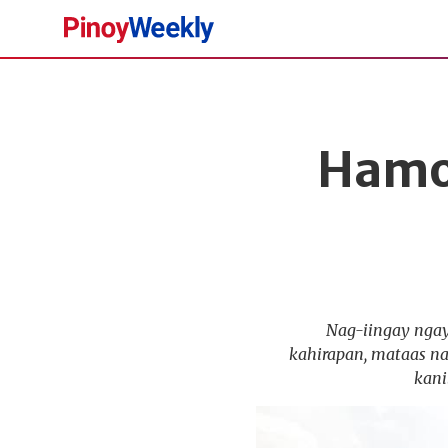
Pinoy
Weekly
Hamon
Nag-iingay ngay
kahirapan, mataas na
kani