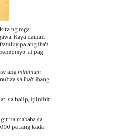
kita ng mga
agawa. Kaya naman
atuloy pa ang iba’t
enepisyo, at pag-
raw ang
minimum
uhay sa iba’t ibang
 sa halip, ipinihit
igit na mababa sa
,000 pa lang kada