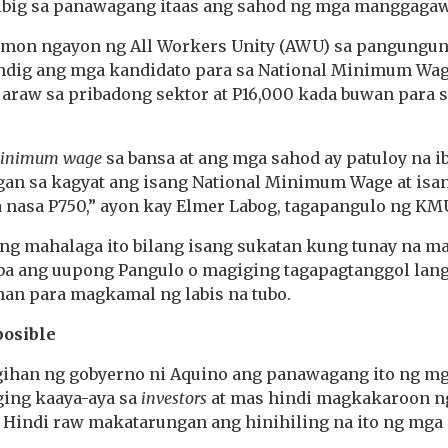
bibig sa panawagang itaas ang sahod ng mga manggagaw
mon ngayon ng All Workers Unity (AWU) sa pangungun
ndig ang mga kandidato para sa National Minimum Wa
a araw sa pribadong sektor at P16,000 kada buwan para
inimum wage
sa bansa at ang mga sahod ay patuloy na i
ngan sa kagyat ang isang National Minimum Wage at isa
a nasa P750,” ayon kay Elmer Labog, tagapangulo ng KM
ng mahalaga ito bilang isang sukatan kung tunay na m
 ang uupong Pangulo o magiging tagapagtanggol lang
han para magkamal ng labis na tubo.
posible
gihan ng gobyerno ni Aquino ang panawagang ito ng 
ging kaaya-aya sa
investors
at mas hindi magkakaroon ng
 Hindi raw makatarungan ang hinihiling na ito ng mg