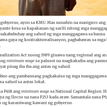
 gobyerno, ayon sa KMU. Mas uunahin na masiguro ang 
osyante kesa sa kapakanan ng sarili nitong mga mangg
 nakabubuhay ang sahod ng mga manggagawa sa bansa. P
gawa gaya ng kontraktuwalisasyon, pagbabawas sa mga b
.
onalization Act noong 1989 ginawa nang regional ang a
 ang
minimum wage
sa palusot na magkakaiba ang pamum
yat pinag iba iba ang antas ng sahod.
abuo ang pambansang pagkakaisa ng mga manggagawa at,
sa sahod sa antas lokal.
sa P418 ang
minimum wage
sa National Capital Region. H
ya ng Ilocos na nasa P253 kada araw. Samantala nasa P9
m
ng karaniwang kawani ng gobyerno.