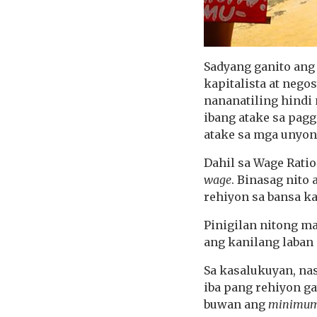
Sadyang ganito ang
kapitalista at neg
nananatiling hindi
ibang atake sa pag
atake sa mga unyon
Dahil sa Wage Rati
wage
. Binasag nito
rehiyon sa bansa ka
Pinigilan nitong m
ang kanilang laban 
Sa kasalukuyan, na
iba pang rehiyon ga
buwan ang
minimu