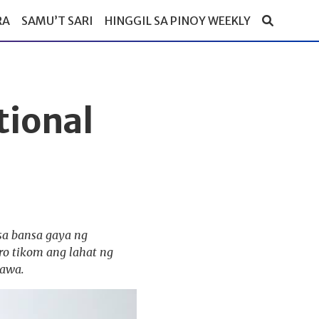
RA
SAMU’T SARI
HINGGIL SA PINOY WEEKLY
tional
sa bansa gaya ng
ro tikom ang lahat ng
gawa.