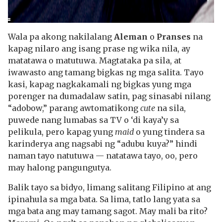
Wala pa akong nakilalang
Aleman
o
Pranses
na
kapag nilaro ang isang prase ng wika nila, ay
matatawa o matutuwa. Magtataka pa sila, at
iwawasto ang tamang bigkas ng mga salita. Tayo
kasi, kapag nagkakamali ng bigkas yung mga
porenger na dumadalaw satin, pag sinasabi nilang
“adobow,” parang awtomatikong
cute
na sila,
puwede nang lumabas sa TV o ‘di kaya’y sa
pelikula, pero kapag yung
maid
o yung tindera sa
karinderya ang nagsabi ng “adubu kuya?” hindi
naman tayo natutuwa — natatawa tayo, oo, pero
may halong pangungutya.
Balik tayo sa bidyo, limang salitang Filipino at ang
ipinahula sa mga bata. Sa lima, tatlo lang yata sa
mga bata ang may tamang sagot. May mali ba rito?