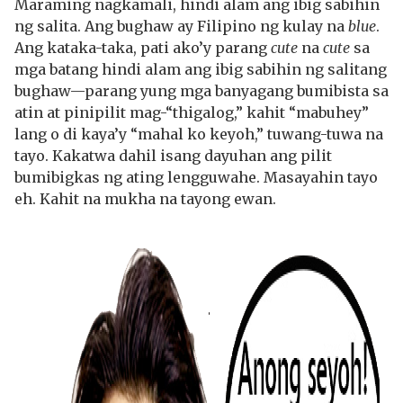
Maraming nagkamali, hindi alam ang ibig sabihin
ng salita. Ang bughaw ay Filipino ng kulay na
blue
.
Ang kataka-taka, pati ako’y parang
cute
na
cute
sa
mga batang hindi alam ang ibig sabihin ng salitang
bughaw—parang yung mga banyagang bumibista sa
atin at pinipilit mag-“thigalog,” kahit “mabuhey”
lang o di kaya’y “mahal ko keyoh,” tuwang-tuwa na
tayo. Kakatwa dahil isang dayuhan ang pilit
bumibigkas ng ating lengguwahe. Masayahin tayo
eh. Kahit na mukha na tayong ewan.