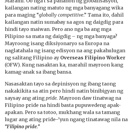
Marami. Oo nga’t sa panahon ng globalisasyon,
kailangan nating matuto ng mga banyagang wika
para maging “
globally competitive
.” Tama ito, dahil
kailangan natin sumabay sa agos ng daigdig para
hindi tayo maiwan. Pero ano nga ba ang mga
Pilipino sa mata ng daigdig – ng mga banyaga?
Mayroong isang diksiyonaryo sa Europa na
naglatahala ng isang edisyon na ang pakahulugan
ng salitang Filipino ay
Overseas Filipino Worker
(OFW). Kung nasaktan ka, marahil mayroon kang
kamag-anak sa ibang bansa.
Nasasaktan tayo sa depinisyon ng ibang taong
nakakikita sa atin pero hindi natin binibigyan ng
saysay ang ating
pride.
Mayroon daw tinatwag na
Filipino pride na hindi basta pupuwedeng apak-
apakan. Pero sa totoo, mukhang wala sa tamang
lugar ang ating pride–‘yun ngang tinatawag nila na
“Filipino pride.”