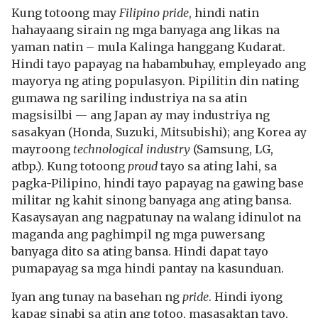
Kung totoong may
Filipino pride
, hindi natin
hahayaang sirain ng mga banyaga ang likas na
yaman natin – mula Kalinga hanggang Kudarat.
Hindi tayo papayag na habambuhay, empleyado ang
mayorya ng ating populasyon. Pipilitin din nating
gumawa ng sariling industriya na sa atin
magsisilbi — ang Japan ay may industriya ng
sasakyan (Honda, Suzuki, Mitsubishi); ang Korea ay
mayroong
technological industry
(Samsung, LG,
atbp.). Kung totoong
proud
tayo sa ating lahi, sa
pagka-Pilipino, hindi tayo papayag na gawing base
militar ng kahit sinong banyaga ang ating bansa.
Kasaysayan ang nagpatunay na walang idinulot na
maganda ang paghimpil ng mga puwersang
banyaga dito sa ating bansa. Hindi dapat tayo
pumapayag sa mga hindi pantay na kasunduan.
Iyan ang tunay na basehan ng
pride
. Hindi iyong
kapag sinabi sa atin ang totoo, masasaktan tayo.