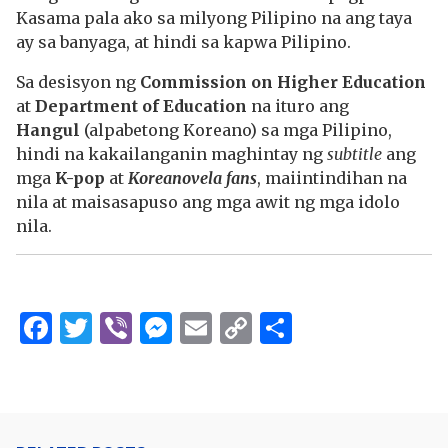
Kasama pala ako sa milyong Pilipino na ang taya
ay sa banyaga, at hindi sa kapwa Pilipino.
Sa desisyon ng
Commission on Higher Education
at
Department of Education
na ituro ang
Hangul
(alpabetong Koreano) sa mga Pilipino,
hindi na kakailanganin maghintay ng
subtitle
ang
mga
K-pop
at
Koreanovela fans
, maiintindihan na
nila at maisasapuso ang mga awit ng mga idolo
nila.
Facebook
Twitter
Viber
Messenger
Email
Copy
Share
Link