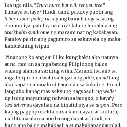
Ika nga nila, “
Truth hurts, but will set you free
.”
Lumaya ba tayo? Hindi, dahil patuloy pa rin ang
labor-export policy
na siyang bumubuhay sa ating
ekonomiya, patuloy pa rin at lalong lumalala ang
Stockholm syndrome
ng marami nating kababayan.
Patuloy pa rin ang pagtuturo sa eskuwela ng maka-
kanluraning isipan.
Tinanong ko ang sarili ko kung bakit ako natuwa
at na-
cute
-an sa mga batang Pilipinong halos
walang alam sa sariling wika. Marahil isa ako sa
mga Pilipino na wala sa lugar ang
pride, proud
lang
ako kapag nananalo si Paqcuiao sa boksing. Proud
lang ako kapag may sekyung nagsosoli ng
wallet
ng isang mayamang naiwan sa bangko, o kaya’y
taxi driver
sa dayuhan na hinatid niya sa
airport
. Pero
kapag pagpoprotekta na sa kamalayan at kultura,
nalilito na ako sa ano ba ang dapat at hindi, sa
kung ano ba ng makakasira at makakapagpaunlad.