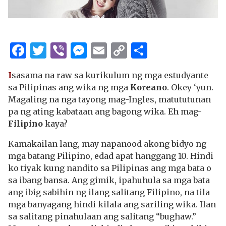
Facebook
Twitter
Viber
Messenger
Email
Copy
Share
Link
I
sasama na raw sa kurikulum ng mga estudyante
sa Pilipinas ang wika ng mga
Koreano
. Okey ‘yun.
Magaling na nga tayong mag-Ingles, matututunan
pa ng ating kabataan ang bagong wika. Eh mag-
Filipino
kaya?
Kamakailan lang, may napanood akong bidyo ng
mga batang Pilipino, edad apat hanggang 10. Hindi
ko tiyak kung nandito sa Pilipinas ang mga bata o
sa ibang bansa. Ang gimik, ipahuhula sa mga bata
ang ibig sabihin ng ilang salitang Filipino, na tila
mga banyagang hindi kilala ang sariling wika. Ilan
sa salitang pinahulaan ang salitang “bughaw.”