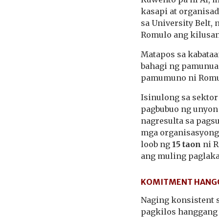
kasapi at organisa
sa University Belt,
Romulo ang kilusan
Matapos sa kabataa
bahagi ng pamunuan
pamumuno ni Romul
Isinulong sa sekto
pagbubuo ng unyon l
nagresulta sa pags
mga organisasyong 
loob ng
15 taon
ni 
ang muling paglaka
KOMITMENT HANGG
Naging konsistent 
pagkilos hanggang