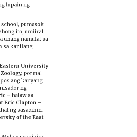
g lupain ng
h school, pumasok
hong ito, umiiral
ya unang namulat sa
an
sa kanilang
 Eastern University
 Zoology,
pormal
apos ang kanyang
anisador ng
ric
– halaw sa
at
Eric Clapton
–
hat ng sasabihin.
ersity of the East
. Mula sa pagiging