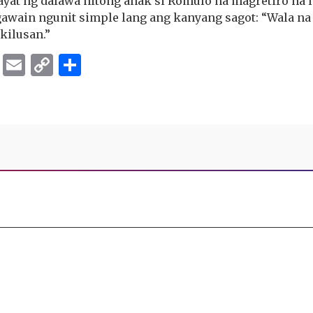
yat ng dalawa nitong anak si Romulo na magretiro na 
awain ngunit simple lang ang kanyang sagot: “Wala na
kilusan.”
ok
er
ber
Messenger
Email
Copy
Share
Link