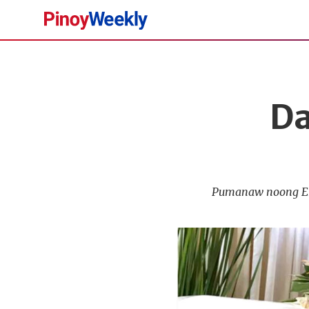
Pinoy
Weekly
Da
Pumanaw noong Ene