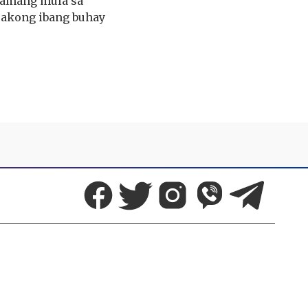
lamang mula sa
 akong ibang buhay