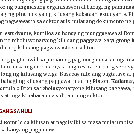
dor ng pangmasang organisasyon at bahagi ng pamunu
 naging pinuno siya ng kilusang kabataan-estudyante. 
g pagwawasto sa sektor at isinulat ang dokumento ng 
n-estudyante, kumilos sa hanay ng manggagawa si Rom
 ng rebolusyonaryong kilusang paggawa. Sa yugtong it
o ang kilusang pagwawasto sa sektor.
r ang pagtutuwid sa paraan ng pag-oorganisa sa mga m
alo na sa mga industriya at mga estratehikong serbisy
ulong ng kilusang welga. Kasabay nito ang pagtatayo at
bahagi ng kilusang paggawa tulad ng
Piston, Kadama
Romulo o Bren sa rebolusyonaryong kilusang paggawa, 
s at mga kinaharap na suliranin ng sektor.
ANG SA HULI
si Romulo sa kilusan at pagsisilbi sa masa mula umpis
 sa kanyang pagpanaw.