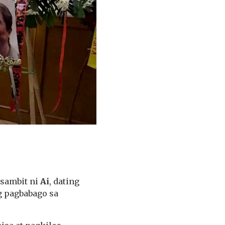
asambit ni
Ai
, dating
ng pagbabago sa