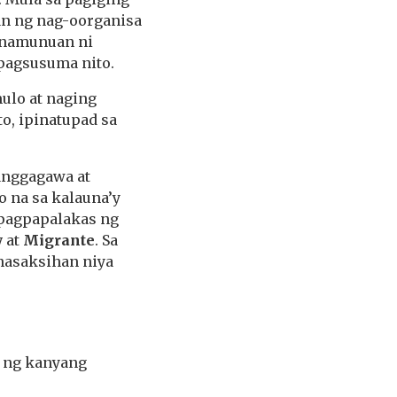
an ng nag-oorganisa
Pinamunuan ni
pagsusuma nito.
ulo at naging
o, ipinatupad sa
anggagawa at
o na sa kalauna’y
 pagpapalakas ng
y
at
Migrante
. Sa
nasaksihan niya
a ng kanyang