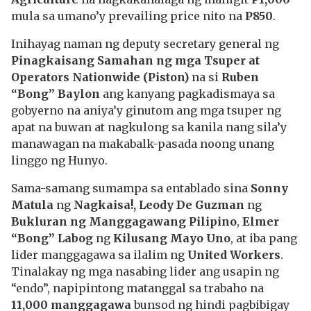
mula sa umano’y prevailing price nito na
P850
.
Inihayag naman ng deputy secretary general ng
Pinagkaisang Samahan ng mga Tsuper at
Operators Nationwide (Piston)
na si
Ruben
“Bong” Baylon
ang kanyang pagkadismaya sa
gobyerno na aniya’y ginutom ang mga tsuper ng
apat na buwan at nagkulong sa kanila nang sila’y
manawagan na makabalk-pasada noong unang
linggo ng Hunyo.
Sama-samang sumampa sa entablado sina
Sonny
Matula
ng
Nagkaisa!, Leody De Guzman
ng
Bukluran ng Manggagawang Pilipino
,
Elmer
“Bong” Labog
ng
Kilusang Mayo Uno
, at iba pang
lider manggagawa sa ilalim ng
United Workers
.
Tinalakay ng mga nasabing lider ang usapin ng
“endo”, napipintong matanggal sa trabaho na
11,000 manggagawa
bunsod ng hindi pagbibigay