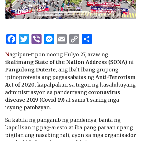
Facebook
Twitter
Viber
Messenger
Email
Copy
Share
Link
N
agtipun-tipon noong Hulyo 27, araw ng
ikalimang State of the Nation Address (SONA)
ni
Pangulong Duterte
, ang iba’t ibang grupong
ipinoprotesta ang pagsasabatas ng
Anti-Terrorism
Act of 2020
, kapalpakan sa tugon ng kasalukuyang
administrasyon sa pandemyang
coronavirus
disease-2019 (Covid-19)
at samu’t saring mga
isyung pambayan.
Sa kabila ng panganib ng pandemya, banta ng
kapulisan ng pag-aresto at iba pang paraan upang
pigilan ang nasabing rali, ayon sa mga organisador