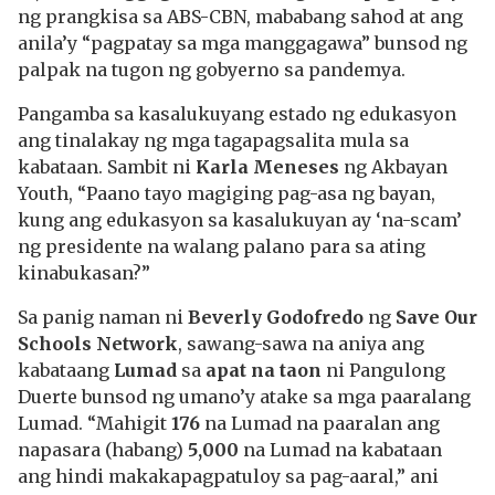
ng prangkisa sa ABS-CBN, mababang sahod at ang
anila’y “pagpatay sa mga manggagawa” bunsod ng
palpak na tugon ng gobyerno sa pandemya.
Pangamba sa kasalukuyang estado ng edukasyon
ang tinalakay ng mga tagapagsalita mula sa
kabataan. Sambit ni
Karla Meneses
ng Akbayan
Youth, “Paano tayo magiging pag-asa ng bayan,
kung ang edukasyon sa kasalukuyan ay ‘na-scam’
ng presidente na walang palano para sa ating
kinabukasan?”
Sa panig naman ni
Beverly Godofredo
ng
Save Our
Schools Network
, sawang-sawa na aniya ang
kabataang
Lumad
sa
apat na taon
ni Pangulong
Duerte bunsod ng umano’y atake sa mga paaralang
Lumad. “Mahigit
176
na Lumad na paaralan ang
napasara (habang)
5,000
na Lumad na kabataan
ang hindi makakapagpatuloy sa pag-aaral,” ani