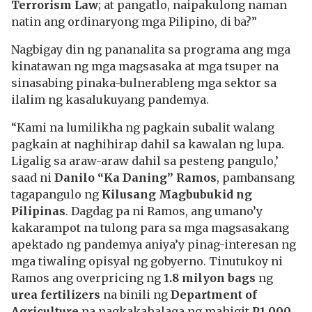
Terrorism Law
; at pangatlo, naipakulong naman
natin ang ordinaryong mga Pilipino, di ba?”
Nagbigay din ng pananalita sa programa ang mga
kinatawan ng mga magsasaka at mga tsuper na
sinasabing pinaka-bulnerableng mga sektor sa
ilalim ng kasalukuyang pandemya.
“Kami na lumilikha ng pagkain subalit walang
pagkain at naghihirap dahil sa kawalan ng lupa.
Ligalig sa araw-araw dahil sa pesteng pangulo,’
saad ni
Danilo “Ka Daning” Ramos
, pambansang
tagapangulo ng
Kilusang Magbubukid ng
Pilipinas
. Dagdag pa ni Ramos, ang umano’y
kakarampot na tulong para sa mga magsasakang
apektado ng pandemya aniya’y pinag-interesan ng
mga tiwaling opisyal ng gobyerno. Tinutukoy ni
Ramos ang overpricing ng
1.8 milyon bags
ng
urea fertilizers
na binili ng
Department of
Agriculture
na nagkakahalaga ng mahigit
P1,000