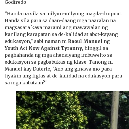
Godfredo
“Handa na sila sa milyun-milyong magda-dropout.
Handa sila para sa daan-daang mga paaralan na
magsasara kaya marami ang mawawalan ng
kanilang karapatan sa de-kalidad at abot-kayang
edukasyon,” sabi naman ni
Raoul Manuel
ng
Youth Act Now Against Tyranny
, hinggil sa
paghahanda ng mga ahensiyang imbuwelto sa
edukasyon sa pagbubukas ng klase. Tanong ni
Manuel kay Duterte, “Ano ang ginawa mo para
tiyakin ang ligtas at de-kalidad na edukasyon para
sa mga kabataan?”