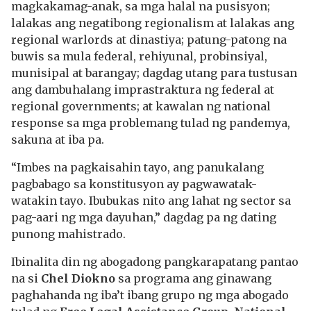
magkakamag-anak, sa mga halal na pusisyon;
lalakas ang negatibong regionalism at lalakas ang
regional warlords at dinastiya; patung-patong na
buwis sa mula federal, rehiyunal, probinsiyal,
munisipal at barangay; dagdag utang para tustusan
ang dambuhalang imprastraktura ng federal at
regional governments; at kawalan ng national
response sa mga problemang tulad ng pandemya,
sakuna at iba pa.
“Imbes na pagkaisahin tayo, ang panukalang
pagbabago sa konstitusyon ay pagwawatak-
watakin tayo. Ibubukas nito ang lahat ng sector sa
pag-aari ng mga dayuhan,” dagdag pa ng dating
punong mahistrado.
Ibinalita din ng abogadong pangkarapatang pantao
na si
Chel Diokno
sa programa ang ginawang
paghahanda ng iba’t ibang grupo ng mga abogado