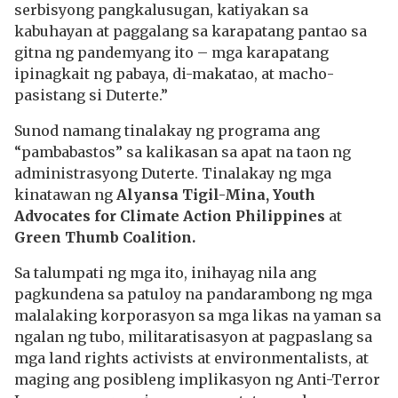
serbisyong pangkalusugan, katiyakan sa
kabuhayan at paggalang sa karapatang pantao sa
gitna ng pandemyang ito – mga karapatang
ipinagkait ng pabaya, di-makatao, at macho-
pasistang si Duterte.”
Sunod namang tinalakay ng programa ang
“pambabastos” sa kalikasan sa apat na taon ng
administrasyong Duterte. Tinalakay ng mga
kinatawan ng
Alyansa Tigil-Mina, Youth
Advocates for Climate Action Philippines
at
Green Thumb Coalition.
Sa talumpati ng mga ito, inihayag nila ang
pagkundena sa patuloy na pandarambong ng mga
malalaking korporasyon sa mga likas na yaman sa
ngalan ng tubo, militaratisasyon at pagpaslang sa
mga land rights activists at environmentalists, at
maging ang posibleng implikasyon ng Anti-Terror