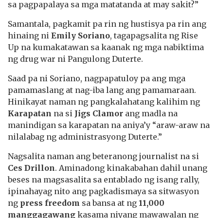
sa pagpapalaya sa mga matatanda at may sakit?”
Samantala, pagkamit pa rin ng hustisya pa rin ang
hinaing ni
Emily Soriano
, tagapagsalita ng Rise
Up na kumakatawan sa kaanak ng mga nabiktima
ng drug war ni Pangulong Duterte.
Saad pa ni Soriano, nagpapatuloy pa ang mga
pamamaslang at nag-iba lang ang pamamaraan.
Hinikayat naman ng pangkalahatang kalihim ng
Karapatan
na si
Jigs Clamor
ang madla na
manindigan sa karapatan na aniya’y “araw-araw na
nilalabag ng administrasyong Duterte.”
Nagsalita naman ang beteranong journalist na si
Ces Drillon
. Aminadong kinakabahan dahil unang
beses na magsasalita sa entablado ng isang rally,
ipinahayag nito ang pagkadismaya sa sitwasyon
ng
press freedom
sa bansa at ng
11,000
manggagawang
kasama niyang mawawalan ng