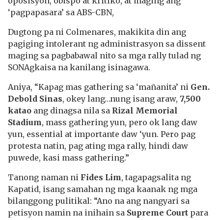
oposisyon, obispo at kritiko, at maging ang
‘pagpapasara’ sa ABS-CBN,
Dugtong pa ni Colmenares, makikita din ang
pagiging intolerant ng administrasyon sa dissent
maging sa pagbabawal nito sa mga rally tulad ng
SONAgkaisa na kanilang isinagawa.
Aniya, “Kapag mas gathering sa ‘mañanita’ ni
Gen.
Debold Sinas
, okey lang…nung isang araw,
7,500
katao
ang dinagsa nila sa
Rizal Memorial
Stadium
, mass gathering yun, pero ok lang daw
yun, essential at importante daw ‘yun. Pero pag
protesta natin, pag ating mga rally, hindi daw
puwede, kasi mass gathering.”
Tanong naman ni
Fides Lim
, tagapagsalita ng
Kapatid, isang samahan ng mga kaanak ng mga
bilanggong pulitikal: “Ano na ang nangyari sa
petisyon namin na inihain sa
Supreme Court
para