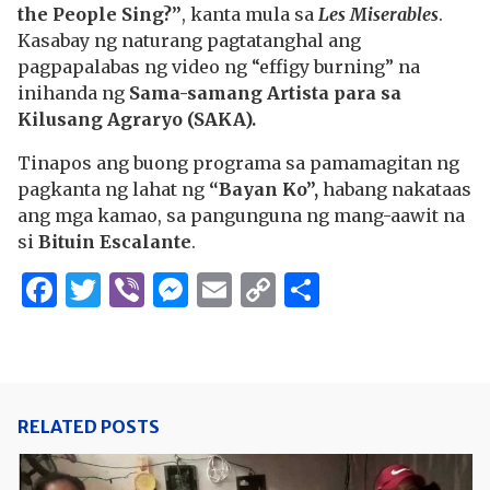
the People Sing?”
, kanta mula sa
Les Miserables
.
Kasabay ng naturang pagtatanghal ang
pagpapalabas ng video ng “effigy burning” na
inihanda ng
Sama-samang Artista para sa
Kilusang Agraryo (SAKA).
Tinapos ang buong programa sa pamamagitan ng
pagkanta ng lahat ng
“Bayan Ko”,
habang nakataas
ang mga kamao, sa pangunguna ng mang-aawit na
si
Bituin Escalante
.
Facebook
Twitter
Viber
Messenger
Email
Copy
Share
Link
RELATED POSTS