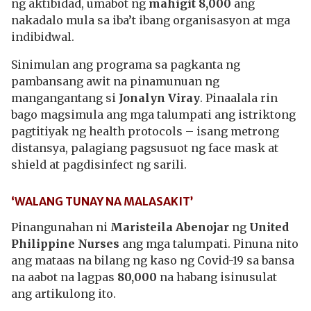
ng aktibidad, umabot ng
mahigit 8,000
ang
nakadalo mula sa iba’t ibang organisasyon at mga
indibidwal.
Sinimulan ang programa sa pagkanta ng
pambansang awit na pinamunuan ng
mangangantang si
Jonalyn Viray
. Pinaalala rin
bago magsimula ang mga talumpati ang istriktong
pagtitiyak ng health protocols – isang metrong
distansya, palagiang pagsusuot ng face mask at
shield at pagdisinfect ng sarili.
‘WALANG TUNAY NA MALASAKIT’
Pinangunahan ni
Maristeila Abenojar
ng
United
Philippine Nurses
ang mga talumpati. Pinuna nito
ang mataas na bilang ng kaso ng Covid-19 sa bansa
na aabot na lagpas
80,000
na habang isinusulat
ang artikulong ito.