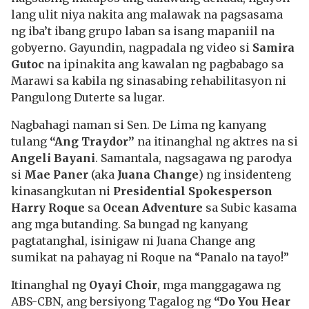
lang ulit niya nakita ang malawak na pagsasama
ng iba’t ibang grupo laban sa isang mapaniil na
gobyerno. Gayundin, nagpadala ng video si
Samira
Gutoc
na ipinakita ang kawalan ng pagbabago sa
Marawi sa kabila ng sinasabing rehabilitasyon ni
Pangulong Duterte sa lugar.
Nagbahagi naman si Sen. De Lima ng kanyang
tulang
“Ang Traydor”
na itinanghal ng aktres na si
Angeli Bayani
. Samantala, nagsagawa ng parodya
si
Mae Paner
(aka
Juana Change
) ng insidenteng
kinasangkutan ni
Presidential Spokesperson
Harry Roque
sa
Ocean Adventure
sa Subic kasama
ang mga butanding. Sa bungad ng kanyang
pagtatanghal, isinigaw ni Juana Change ang
sumikat na pahayag ni Roque na “Panalo na tayo!”
Itinanghal ng
Oyayi Choir
, mga manggagawa ng
ABS-CBN, ang bersiyong Tagalog ng
“Do You Hear