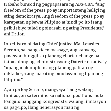
trabaho bunsod ng pagpapasara ng ABS-CBN. “Ang
freedom of the press po ay importanteng haligi ng
ating demokrasya. Ang freedom of the press po ay
karapatan ng bawat Pilipino at hindi po ito isang
pribilehiyo tulad ng sinasabi ng ating Presidente,”
ani Drilon.
Inirehistro ni dating
Chief Justice Ma. Lourdes
Sereno
, sa isang video message, ang kanyang
pusisyon hinggil sa planong charter change na
isinusulong ng administrasyong Duterte na aniya’y
“upang makumpleto ang planong palitan ng
diktadurya ang mabuting pundasyon ng lipunang
Pilipino.”
Ayon pa kay Sereno, mangyayari ang walang
limitasyon sa termino sa national positions mula
Pangulo hanggang kongresista; walang limitasyon
sa pag-upo, ilang henerasyon man ng