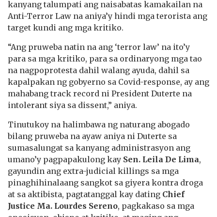
kanyang talumpati ang naisabatas kamakailan na
Anti-Terror Law na aniya’y hindi mga terorista ang
target kundi ang mga kritiko.
“Ang pruweba natin na ang ‘terror law’ na ito’y
para sa mga kritiko, para sa ordinaryong mga tao
na nagpoprotesta dahil walang ayuda, dahil sa
kapalpakan ng gobyerno sa Covid-response, ay ang
mahabang track record ni President Duterte na
intolerant siya sa dissent,” aniya.
Tinutukoy na halimbawa ng naturang abogado
bilang pruweba na ayaw aniya ni Duterte sa
sumasalungat sa kanyang administrasyon ang
umano’y pagpapakulong kay
Sen. Leila De Lima
,
gayundin ang extra-judicial killings sa mga
pinaghihinalaang sangkot sa giyera kontra droga
at sa aktibista, pagtatanggal kay dating
Chief
Justice Ma. Lourdes Sereno
, pagkakaso sa mga