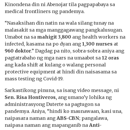
Kinondena din ni Abenojar tila pagpapabaya sa
medical frontliners ng pandemya.
“Nasaksihan din natin na wala silang tunay na
malasakit sa mga manggagawang pangkalusugan.
Umabot na sa
mahigit 3,800
ang health workers na
infected, kasama na po dyan ang
1,300 nurses
at
960 doktor
.” Dagdag pa nito, sobra-sobra aniya ang
pagtatrabaho ng mga nars na umaabot sa
12 oras
ang kada shift at kulang o walang personal
protective equipment at hindi din naisasama sa
mass testing ng Covid-19.
Sarkastikong pinuna, sa isang video message, ni
Sen. Risa Hontiveros,
ang umano’y lohika ng
administrasyong Duterte sa pagtugon sa
pandemya. Aniya, “hindi ko maunawaan, kasi una,
naipasara naman ang
ABS-CBN
; pangalawa,
naipasa naman ang mapanganib na
Anti-