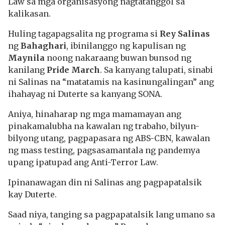
Law sa mga organisasyong nagtatanggol sa
kalikasan.
Huling tagapagsalita ng programa si
Rey Salinas
ng
Bahaghari
, ibinilanggo ng kapulisan ng
Maynila
noong nakaraang buwan bunsod ng
kanilang
Pride March
. Sa kanyang talupati, sinabi
ni Salinas na “matatamis na kasinungalingan” ang
ihahayag ni Duterte sa kanyang SONA.
Aniya, hinaharap ng mga mamamayan ang
pinakamalubha na kawalan ng trabaho, bilyun-
bilyong utang, pagpapasara ng ABS-CBN, kawalan
ng mass testing, pagsasamantala ng pandemya
upang ipatupad ang Anti-Terror Law.
Ipinanawagan din ni Salinas ang pagpapatalsik
kay Duterte.
Saad niya, tanging sa pagpapatalsik lang umano sa