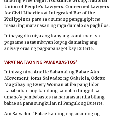
tulad ng
Free Legal Assistance Group, National
Union of People’s Lawyers, Concerned Lawyers
for Civil Liberties
at
Integrated Bar of the
Philippines
para sa anumang panggigipit na
maaaring maranasan ng mga dumalo sa pagkilos.
Inihayag din niya ang kanyang komitment sa
pagsama sa taumbayan kapag dumating ang
aniya’y oras ng pagpapanagot kay Duterte.
‘APAT NA TAON NG PAMBABASTOS’
Inihiyag nina
Anelle Sabanal
ng
Babae Ako
Movement
,
Joms Salvador
ng
Gabriela, Odette
Magtibay
ng
Every Woman
at iba pang lider
kababaihan ang kanilang saloobin hinggil sa
umano’y pambabastos na naranasan nila bilang
babae sa panunungkulan ni Pangulong Duterte.
Ani Salvador, “Babae kaming nagsusulong ng