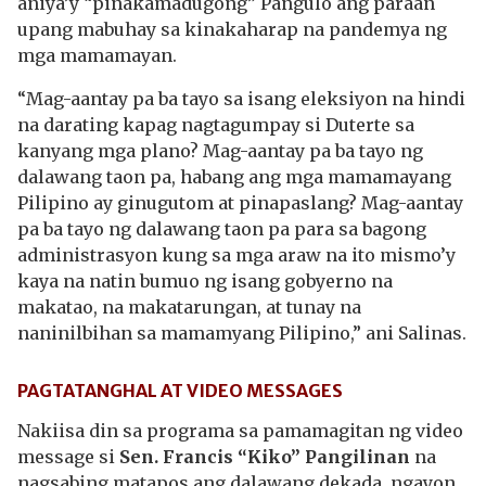
aniya’y “pinakamadugong” Pangulo ang paraan
upang mabuhay sa kinakaharap na pandemya ng
mga mamamayan.
“Mag-aantay pa ba tayo sa isang eleksiyon na hindi
na darating kapag nagtagumpay si Duterte sa
kanyang mga plano? Mag-aantay pa ba tayo ng
dalawang taon pa, habang ang mga mamamayang
Pilipino ay ginugutom at pinapaslang? Mag-aantay
pa ba tayo ng dalawang taon pa para sa bagong
administrasyon kung sa mga araw na ito mismo’y
kaya na natin bumuo ng isang gobyerno na
makatao, na makatarungan, at tunay na
naninilbihan sa mamamyang Pilipino,” ani Salinas.
PAGTATANGHAL AT VIDEO MESSAGES
Nakiisa din sa programa sa pamamagitan ng video
message si
Sen. Francis “Kiko” Pangilinan
na
nagsabing matapos ang dalawang dekada, ngayon