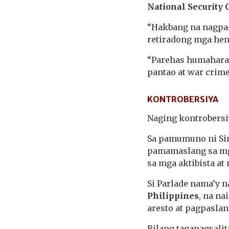
National Security 
“Hakbang na nagpa-
retiradong mga hen
“Parehas humaharap
pantao at war crime
KONTROBERSIYA
Naging kontrobersiy
Sa pamumuno ni Sin
pamamaslang sa mg
sa mga aktibista at
Si Parlade nama’y 
Philippines
, na na
aresto at pagpaslan
Bilang tagapagsali