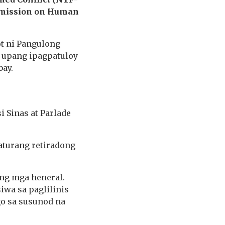
ission on Human
t ni Pangulong
n upang ipagpatuloy
bay.
i Sinas at Parlade
aturang retiradong
ng mga heneral.
wa sa paglilinis
go sa susunod na