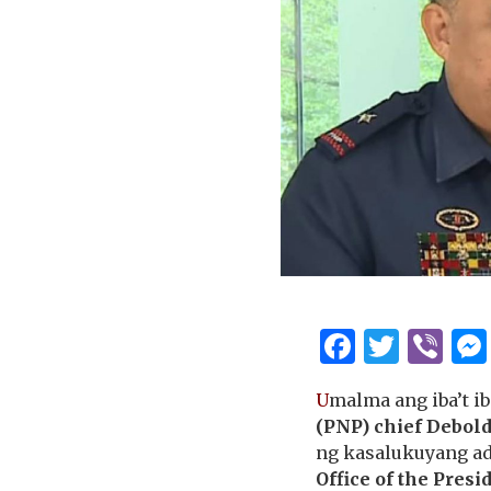
Facebo
Twitt
Vi
U
malma ang iba’t i
(PNP) chief Debold
ng kasalukuyang ad
Office of the Presi