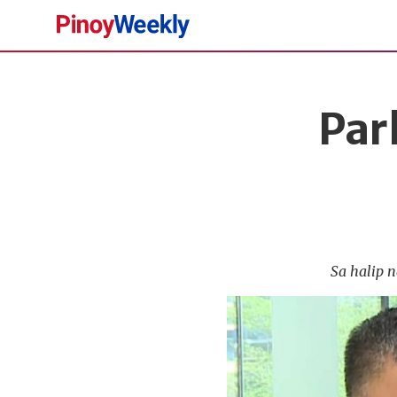
Pinoy
Weekly
Par
Sa halip 