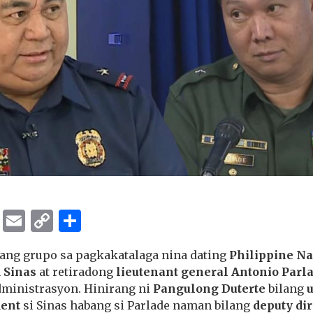
ok
er
ber
Messenger
Email
Copy
Share
Link
bang grupo sa pagkakatalaga nina dating
Philippine Na
 Sinas
at retiradong
lieutenant general Antonio Parlad
ministrasyon. Hinirang ni
Pangulong Duterte
bilang
dent
si Sinas habang si Parlade naman bilang
deputy di