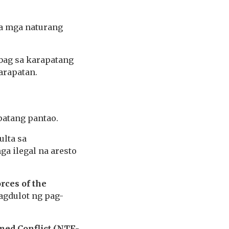
sa mga naturang
abag sa karapatang
arapatan.
patang pantao.
ulta sa
 ilegal na aresto
rces of the
agdulot ng pag-
med Conflict (NTF-