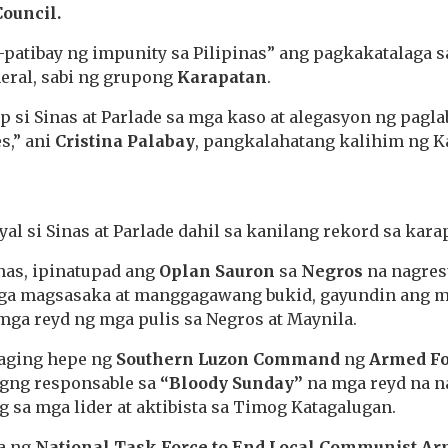
Council.
patibay ng impunity sa Pilipinas” ang pagkakatalaga 
eral, sabi ng grupong
Karapatan
.
 si Sinas at Parlade sa mga kaso at alegasyon ng pagl
s,” ani
Cristina Palabay
, pangkalahatang kalihim ng K
al si Sinas at Parlade dahil sa kanilang rekord sa kara
as, ipinatupad ang
Oplan Sauron
sa
Negros
na nagres
a magsasaka at manggagawang bukid, gayundin ang mga
 mga reyd ng mga pulis sa Negros at Maynila.
naging hepe ng
Southern Luzon Command
ng
Armed Fo
igng responsable sa
“Bloody Sunday”
na mga reyd na n
g sa mga lider at aktibista sa Timog Katagalugan.
ta ng
National Task Force to End Local Communist Ar