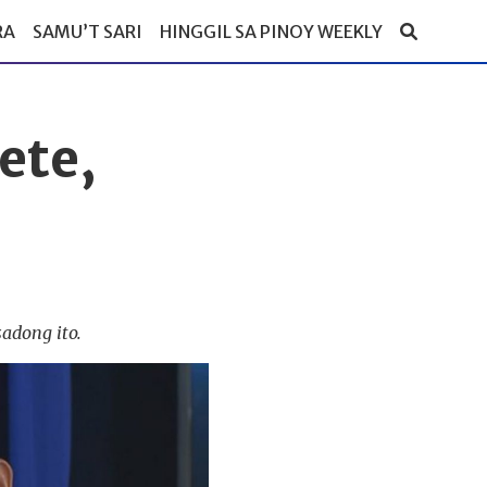
RA
SAMU’T SARI
HINGGIL SA PINOY WEEKLY
ete,
adong ito.