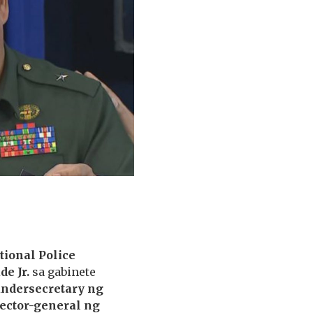
tional Police
e Jr.
sa gabinete
undersecretary ng
rector-general ng