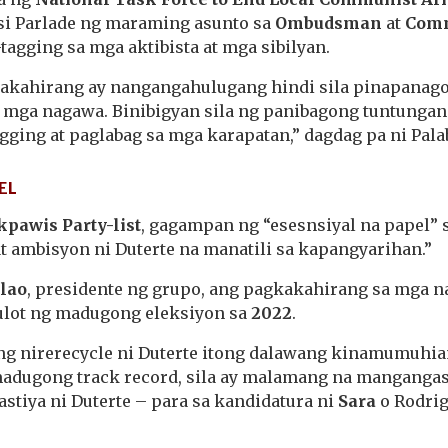
i Parlade ng maraming asunto sa
Ombudsman
at
Comm
-tagging sa mga aktibista at mga sibilyan.
akahirang ay nangangahulugang hindi sila pinapanago
g mga nagawa. Binibigyan sila ng panibagong tuntunga
gging at paglabag sa mga karapatan,” dagdag pa ni Pala
EL
pawis Party-list
, gagampan ng “esesnsiyal na papel” s
at ambisyon ni Duterte na manatili sa kapangyarihan.”
ilao
, presidente ng grupo, ang pagkakahirang sa mga n
ulot ng madugong eleksiyon sa
2022
.
ng nirerecycle ni Duterte itong dalawang kinamumuhia
madugong track record, sila ay malamang na mangangasi
astiya ni Duterte – para sa kandidatura ni
Sara
o Rodri