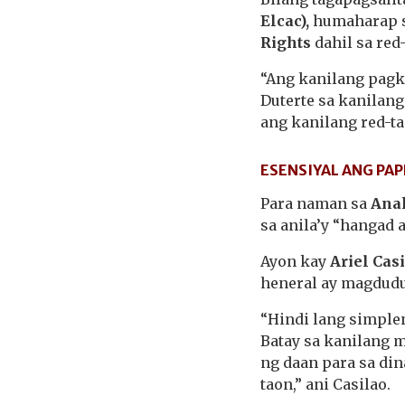
Elcac),
humaharap s
Rights
dahil sa red
“Ang kanilang pagk
Duterte sa kanilan
ang kanilang red-ta
ESENSIYAL ANG PAP
Para naman sa
Anak
sa anila’y “hangad 
Ayon kay
Ariel Cas
heneral ay magdud
“Hindi lang simple
Batay sa kanilang 
ng daan para sa din
taon,” ani Casilao.