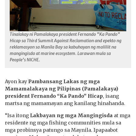
Tinalakay ni Pamalakaya president Fernando “Ka Pando”
Hicap sa Third Summit Against Reclamation and epekto ng
reklamasyon sa Manila Bay sa kabuhayan ng maliliit na
mangingisda at marine ecosystem. Larawan mula sa
People’s NICHE.
Ayon kay
Pambansang Lakas ng mga
Mamamalakaya ng Pilipinas (Pamalakaya)
president Fernando “Ka Pando” Hicap
, isang
martsa ng mamamayan ang kanilang hinahanda.
“Isa itong
Lakbayan ng mga Mangingisda
at mga
residente ng mga fishing communities mula sa
mga probinsya patungo sa Maynila. Ipapaabot