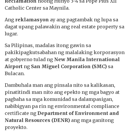
Reclamation
noong Hunyo 3-4 sa Pope Pius XII
Catholic Center sa Maynila.
Ang
reklamasyon
ay ang pagtambak ng lupa sa
dagat upang palawakin ang real estate property sa
lugar.
Sa Pilipinas, madalas itong gawin sa
pakikipagkutsabahan ng malalaking korporasyon
at gobyerno tulad ng
New Manila International
Airport
ng
San Miguel Corporation (SMC)
sa
Bulacan.
Dambuhala man ang pinsala nito sa kalikasan,
pinatitindi man nito ang epekto ng mga bagyo at
pagbaha sa mga komunidad sa dalampasigan,
nabibigyan pa rin ng environmental compliance
certificate ng
Department of Environment and
Natural Resources (DENR)
ang mga ganitong
proyekto.