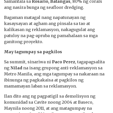
Samantala sa
Rosario, Batangas
, 80% ng corals
ang nasira bunga ng seafloor dredging.
Bagaman matagal nang napatunayan ng
kasaysayan at agham ang pinsala sa tao at
kalikasan ng reklamasyon, nakagugulat ang
patuloy na pag-apruba ng pamahalaan sa mga
ganitong proyekto.
May tagumpay sa pagkilos
Sa summit, sinariwa ni
Paco Perez
, tagapagsalita
ng
Nilad
na isang grupong anti-reklamasyon sa
Metro Manila, ang mga tagumpay sa nakaraan na
ibinunga ng pagkakaisa at pagkilos ng
mamamayan laban sa reklamasyon.
Ilan dito ang ng pagpatigil sa demolisyon ng
komunidad sa Cavite noong 2004 at Baseco,
Maynila noong 2011, at ang matagumpay na