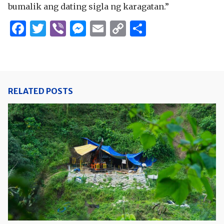
bumalik ang dating sigla ng karagatan.”
Facebook
Twitter
Viber
Messenger
Email
Copy
Share
Link
RELATED POSTS