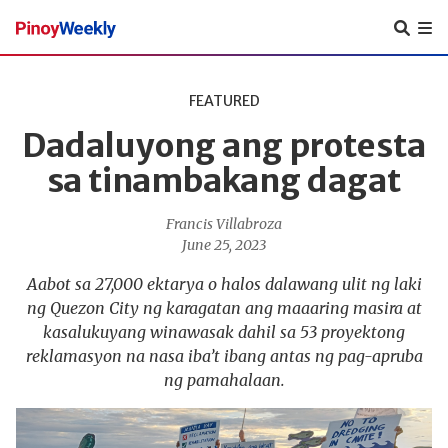
Pinoy
Weekly
FEATURED
Dadaluyong ang protesta
sa tinambakang dagat
Francis Villabroza
June 25, 2023
Aabot sa 27,000 ektarya o halos dalawang ulit ng laki
ng Quezon City ng karagatan ang maaaring masira at
kasalukuyang winawasak dahil sa 53 proyektong
reklamasyon na nasa iba’t ibang antas ng pag-apruba
ng pamahalaan.