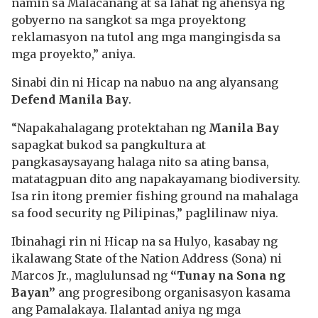
namin sa Malacañang at sa lahat ng ahensya ng
gobyerno na sangkot sa mga proyektong
reklamasyon na tutol ang mga mangingisda sa
mga proyekto,” aniya.
Sinabi din ni Hicap na nabuo na ang alyansang
Defend Manila Bay
.
“Napakahalagang protektahan ng
Manila Bay
sapagkat bukod sa pangkultura at
pangkasaysayang halaga nito sa ating bansa,
matatagpuan dito ang napakayamang biodiversity.
Isa rin itong premier fishing ground na mahalaga
sa food security ng Pilipinas,” paglilinaw niya.
Ibinahagi rin ni Hicap na sa Hulyo, kasabay ng
ikalawang State of the Nation Address (Sona) ni
Marcos Jr., maglulunsad ng
“Tunay na Sona ng
Bayan”
ang progresibong organisasyon kasama
ang Pamalakaya. Ilalantad aniya ng mga