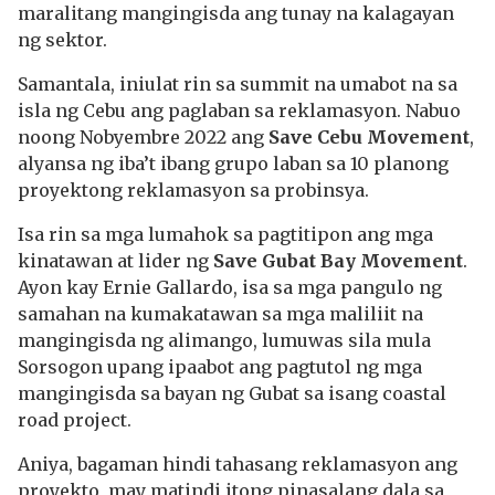
maralitang mangingisda ang tunay na kalagayan
ng sektor.
Samantala, iniulat rin sa summit na umabot na sa
isla ng Cebu ang paglaban sa reklamasyon. Nabuo
noong Nobyembre 2022 ang
Save Cebu Movement
,
alyansa ng iba’t ibang grupo laban sa 10 planong
proyektong reklamasyon sa probinsya.
Isa rin sa mga lumahok sa pagtitipon ang mga
kinatawan at lider ng
Save Gubat Bay Movement
.
Ayon kay Ernie Gallardo, isa sa mga pangulo ng
samahan na kumakatawan sa mga maliliit na
mangingisda ng alimango, lumuwas sila mula
Sorsogon upang ipaabot ang pagtutol ng mga
mangingisda sa bayan ng Gubat sa isang coastal
road project.
Aniya, bagaman hindi tahasang reklamasyon ang
proyekto, may matindi itong pinasalang dala sa