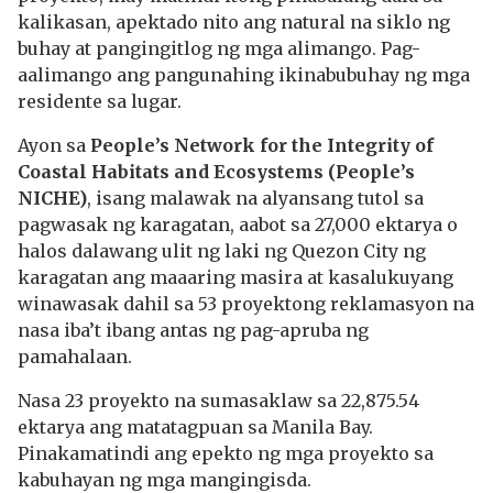
kalikasan, apektado nito ang natural na siklo ng
buhay at pangingitlog ng mga alimango. Pag-
aalimango ang pangunahing ikinabubuhay ng mga
residente sa lugar.
Ayon sa
People’s Network for the Integrity of
Coastal Habitats and Ecosystems (People’s
NICHE)
, isang malawak na alyansang tutol sa
pagwasak ng karagatan, aabot sa 27,000 ektarya o
halos dalawang ulit ng laki ng Quezon City ng
karagatan ang maaaring masira at kasalukuyang
winawasak dahil sa 53 proyektong reklamasyon na
nasa iba’t ibang antas ng pag-apruba ng
pamahalaan.
Nasa 23 proyekto na sumasaklaw sa 22,875.54
ektarya ang matatagpuan sa Manila Bay.
Pinakamatindi ang epekto ng mga proyekto sa
kabuhayan ng mga mangingisda.