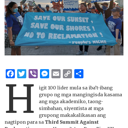
Facebook
Twitter
Viber
Messenger
Email
Copy
Share
H
Link
igit 100 lider mula sa iba’t-ibang
grupo ng mga mangingisda kasama
ang mga akademiko, taong-
simbahan, siyentista at mga
grupong makakalikasan ang
nagtipon para sa
Third Summit Against