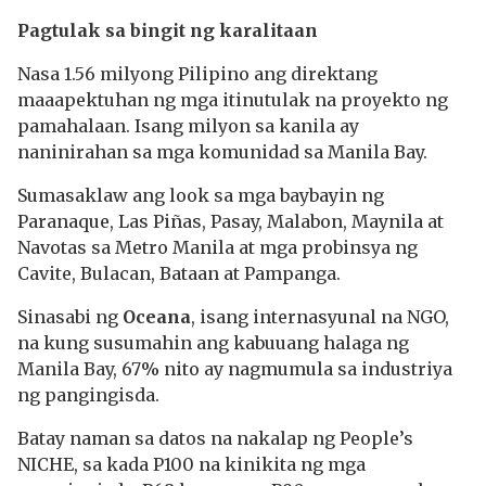
Pagtulak sa bingit ng karalitaan
Nasa 1.56 milyong Pilipino ang direktang
maaapektuhan ng mga itinutulak na proyekto ng
pamahalaan. Isang milyon sa kanila ay
naninirahan sa mga komunidad sa Manila Bay.
Sumasaklaw ang look sa mga baybayin ng
Paranaque, Las Piñas, Pasay, Malabon, Maynila at
Navotas sa Metro Manila at mga probinsya ng
Cavite, Bulacan, Bataan at Pampanga.
Sinasabi ng
Oceana
, isang internasyunal na NGO,
na kung susumahin ang kabuuang halaga ng
Manila Bay, 67% nito ay nagmumula sa industriya
ng pangingisda.
Batay naman sa datos na nakalap ng People’s
NICHE, sa kada P100 na kinikita ng mga