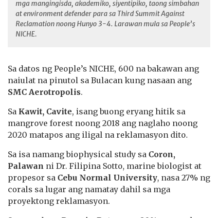
mga mangingisda, akademiko, siyentipiko, taong simbahan
at environment defender para sa Third Summit Against
Reclamation noong Hunyo 3-4. Larawan mula sa People’s
NICHE.
Sa datos ng People’s NICHE, 600 na bakawan ang
naiulat na pinutol sa Bulacan kung nasaan ang
SMC Aerotropolis
.
Sa
Kawit, Cavite
, isang buong eryang hitik sa
mangrove forest noong 2018 ang naglaho noong
2020 matapos ang iligal na reklamasyon dito.
Sa isa namang biophysical study sa
Coron,
Palawan
ni Dr. Filipina Sotto, marine biologist at
propesor sa
Cebu Normal University
, nasa 27% ng
corals sa lugar ang namatay dahil sa mga
proyektong reklamasyon.