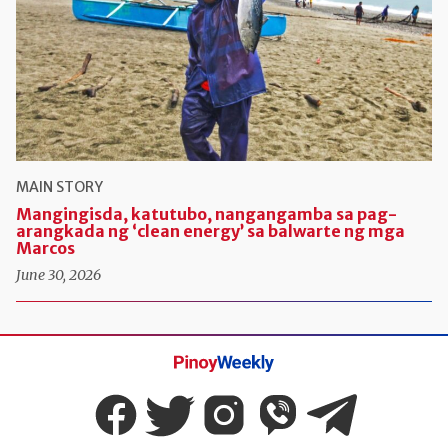
MAIN STORY
Mangingisda, katutubo, nangangamba sa pag-
arangkada ng ‘clean energy’ sa balwarte ng mga
Marcos
June 30, 2026
Pinoy
Weekly