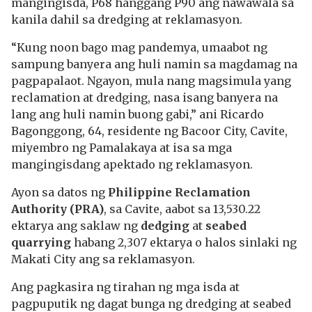
mangingisda, P68 hanggang P90 ang nawawala sa
kanila dahil sa dredging at reklamasyon.
“Kung noon bago mag pandemya, umaabot ng
sampung banyera ang huli namin sa magdamag na
pagpapalaot. Ngayon, mula nang magsimula yang
reclamation at dredging, nasa isang banyera na
lang ang huli namin buong gabi,” ani Ricardo
Bagonggong, 64, residente ng Bacoor City, Cavite,
miyembro ng Pamalakaya at isa sa mga
mangingisdang apektado ng reklamasyon.
Ayon sa datos ng
Philippine Reclamation
Authority (PRA)
, sa Cavite, aabot sa 13,530.22
ektarya ang saklaw ng
dedging
at
seabed
quarrying
habang 2,307 ektarya o halos sinlaki ng
Makati City ang sa reklamasyon.
Ang pagkasira ng tirahan ng mga isda at
pagpuputik ng dagat bunga ng dredging at seabed