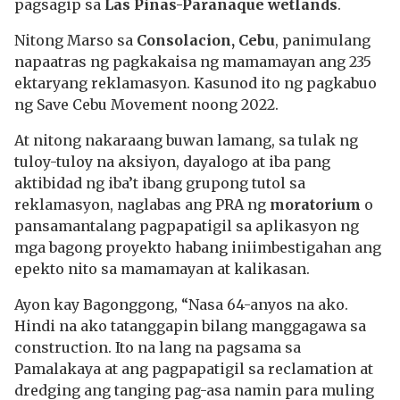
pagsagip sa
Las Piñas-Paranaque wetlands
.
Nitong Marso sa
Consolacion, Cebu
, panimulang
napaatras ng pagkakaisa ng mamamayan ang 235
ektaryang reklamasyon. Kasunod ito ng pagkabuo
ng Save Cebu Movement noong 2022.
At nitong nakaraang buwan lamang, sa tulak ng
tuloy-tuloy na aksiyon, dayalogo at iba pang
aktibidad ng iba’t ibang grupong tutol sa
reklamasyon, naglabas ang PRA ng
moratorium
o
pansamantalang pagpapatigil sa aplikasyon ng
mga bagong proyekto habang iniimbestigahan ang
epekto nito sa mamamayan at kalikasan.
Ayon kay Bagonggong, “Nasa 64-anyos na ako.
Hindi na ako tatanggapin bilang manggagawa sa
construction. Ito na lang na pagsama sa
Pamalakaya at ang pagpapatigil sa reclamation at
dredging ang tanging pag-asa namin para muling