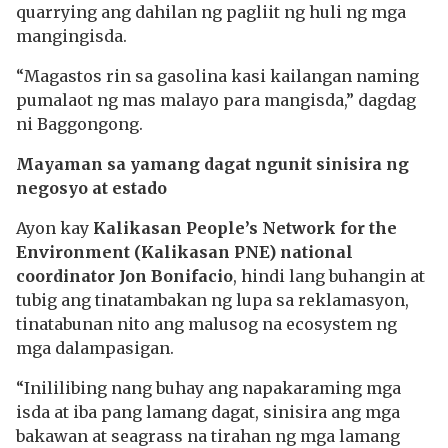
quarrying ang dahilan ng pagliit ng huli ng mga
mangingisda.
“Magastos rin sa gasolina kasi kailangan naming
pumalaot ng mas malayo para mangisda,” dagdag
ni Baggongong.
Mayaman sa yamang dagat ngunit sinisira ng
negosyo at estado
Ayon kay
Kalikasan People’s Network for the
Environment (Kalikasan PNE) national
coordinator Jon Bonifacio
, hindi lang buhangin at
tubig ang tinatambakan ng lupa sa reklamasyon,
tinatabunan nito ang malusog na ecosystem ng
mga dalampasigan.
“Inililibing nang buhay ang napakaraming mga
isda at iba pang lamang dagat, sinisira ang mga
bakawan at seagrass na tirahan ng mga lamang