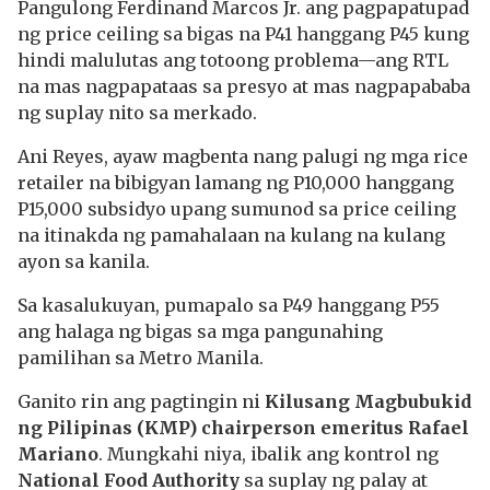
Pangulong Ferdinand Marcos Jr. ang pagpapatupad
ng price ceiling sa bigas na P41 hanggang P45 kung
hindi malulutas ang totoong problema—ang RTL
na mas nagpapataas sa presyo at mas nagpapababa
ng suplay nito sa merkado.
Ani Reyes, ayaw magbenta nang palugi ng mga rice
retailer na bibigyan lamang ng P10,000 hanggang
P15,000 subsidyo upang sumunod sa price ceiling
na itinakda ng pamahalaan na kulang na kulang
ayon sa kanila.
Sa kasalukuyan, pumapalo sa P49 hanggang P55
ang halaga ng bigas sa mga pangunahing
pamilihan sa Metro Manila.
Ganito rin ang pagtingin ni
Kilusang Magbubukid
ng Pilipinas (KMP) chairperson emeritus Rafael
Mariano
. Mungkahi niya, ibalik ang kontrol ng
National Food Authority
sa suplay ng palay at