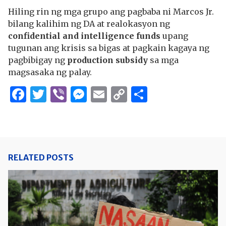
Hiling rin ng mga grupo ang pagbaba ni Marcos Jr.
bilang kalihim ng DA at realokasyon ng
confidential and intelligence funds
upang
tugunan ang krisis sa bigas at pagkain kagaya ng
pagbibigay ng
production subsidy
sa mga
magsasaka ng palay.
Facebook
Twitter
Viber
Messenger
Email
Copy
Share
Link
RELATED POSTS