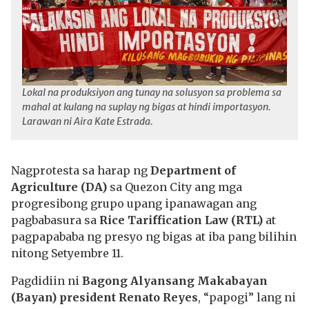
Lokal na produksiyon ang tunay na solusyon sa problema sa
mahal at kulang na suplay ng bigas at hindi importasyon.
Larawan ni Aira Kate Estrada.
Nagprotesta sa harap ng
Department of
Agriculture (DA)
sa Quezon City ang mga
progresibong grupo upang ipanawagan ang
pagbabasura sa
Rice Tariffication Law (RTL)
at
pagpapababa ng presyo ng bigas at iba pang bilihin
nitong Setyembre 11.
Pagdidiin ni
Bagong Alyansang Makabayan
(Bayan) president Renato Reyes
, “papogi” lang ni