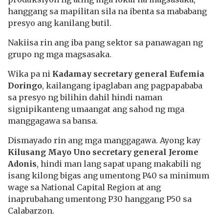
hanggang sa mapilitan sila na ibenta sa mababang
presyo ang kanilang butil.
Nakiisa rin ang iba pang sektor sa panawagan ng
grupo ng mga magsasaka.
Wika pa ni
Kadamay secretary general Eufemia
Doringo
, kailangang ipaglaban ang pagpapababa
sa presyo ng bilihin dahil hindi naman
signipikanteng umaangat ang sahod ng mga
manggagawa sa bansa.
Dismayado rin ang mga manggagawa. Ayong kay
Kilusang Mayo Uno secretary general Jerome
Adonis
, hindi man lang sapat upang makabili ng
isang kilong bigas ang umentong P40 sa minimum
wage sa National Capital Region at ang
inaprubahang umentong P30 hanggang P50 sa
Calabarzon.