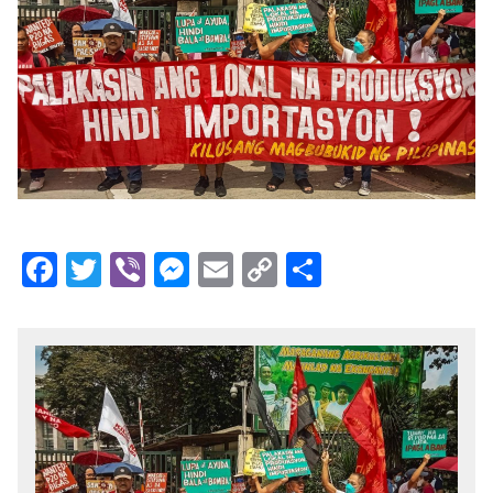
Facebook
Twitter
Viber
Messenger
Email
Copy
Share
Link