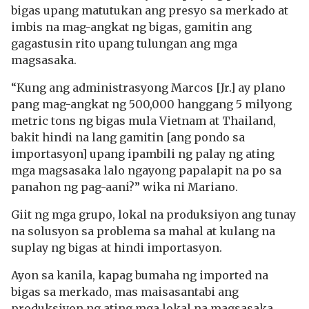
bigas upang matutukan ang presyo sa merkado at
imbis na mag-angkat ng bigas, gamitin ang
gagastusin rito upang tulungan ang mga
magsasaka.
“Kung ang administrasyong Marcos [Jr.] ay plano
pang mag-angkat ng 500,000 hanggang 5 milyong
metric tons ng bigas mula Vietnam at Thailand,
bakit hindi na lang gamitin [ang pondo sa
importasyon] upang ipambili ng palay ng ating
mga magsasaka lalo ngayong papalapit na po sa
panahon ng pag-aani?” wika ni Mariano.
Giit ng mga grupo, lokal na produksiyon ang tunay
na solusyon sa problema sa mahal at kulang na
suplay ng bigas at hindi importasyon.
Ayon sa kanila, kapag bumaha ng imported na
bigas sa merkado, mas maisasantabi ang
produksiyon ng ating mga lokal na magsasaka,