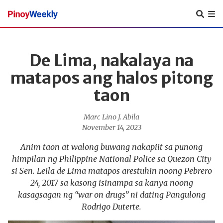
Pinoy
Weekly
De Lima, nakalaya na
matapos ang halos pitong
taon
Marc Lino J. Abila
November 14, 2023
Anim taon at walong buwang nakapiit sa punong
himpilan ng Philippine National Police sa Quezon City
si Sen. Leila de Lima matapos arestuhin noong Pebrero
24, 2017 sa kasong isinampa sa kanya noong
kasagsagan ng “war on drugs” ni dating Pangulong
Rodrigo Duterte.