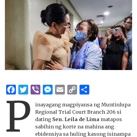
Facebook
Twitter
Viber
Messenger
Email
Copy
Share
P
Link
inayagang magpiyansa ng Muntinlupa
Regional Trial Court Branch 206 si
dating
Sen. Leila de Lima
matapos
sabihin ng korte na mahina ang
ebidensiya sa huling kasong isinampa