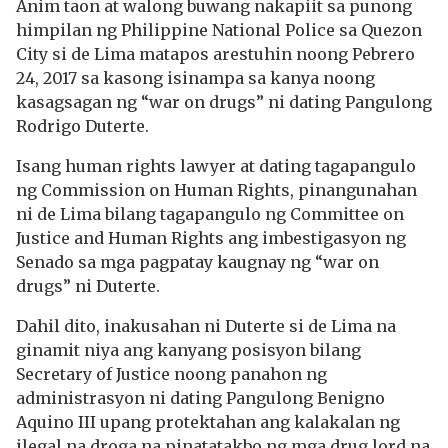
Anim taon at walong buwang nakapiit sa punong
himpilan ng Philippine National Police sa Quezon
City si de Lima matapos arestuhin noong Pebrero
24, 2017 sa kasong isinampa sa kanya noong
kasagsagan ng “war on drugs” ni dating Pangulong
Rodrigo Duterte.
Isang human rights lawyer at dating tagapangulo
ng Commission on Human Rights, pinangunahan
ni de Lima bilang tagapangulo ng Committee on
Justice and Human Rights ang imbestigasyon ng
Senado sa mga pagpatay kaugnay ng “war on
drugs” ni Duterte.
Dahil dito, inakusahan ni Duterte si de Lima na
ginamit niya ang kanyang posisyon bilang
Secretary of Justice noong panahon ng
administrasyon ni dating Pangulong Benigno
Aquino III upang protektahan ang kalakalan ng
ilegal na droga na pinatatakbo ng mga drug lord na