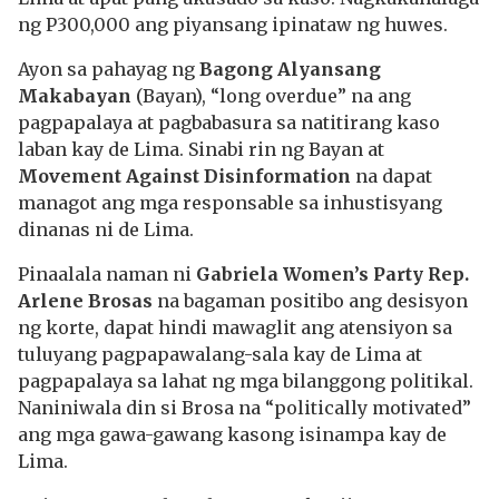
ng P300,000 ang piyansang ipinataw ng huwes.
Ayon sa pahayag ng
Bagong Alyansang
Makabayan
(Bayan), “long overdue” na ang
pagpapalaya at pagbabasura sa natitirang kaso
laban kay de Lima. Sinabi rin ng Bayan at
Movement Against Disinformation
na dapat
managot ang mga responsable sa inhustisyang
dinanas ni de Lima.
Pinaalala naman ni
Gabriela Women’s Party Rep.
Arlene Brosas
na bagaman positibo ang desisyon
ng korte, dapat hindi mawaglit ang atensiyon sa
tuluyang pagpapawalang-sala kay de Lima at
pagpapalaya sa lahat ng mga bilanggong politikal.
Naniniwala din si Brosa na “politically motivated”
ang mga gawa-gawang kasong isinampa kay de
Lima.