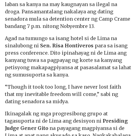
laban sa kanya na may kaugnayan sa ilegal na
droga. Pansamantalang nakalaya ang dating
senadora mula sa detention center ng Camp Crame
bandang 7 p.m. nitong Nobyembre 13.
Agad na tumungo sa isang hotel si de Lima na
sinalubong ni
Sen. Risa Hontiveros
para sa isang
press conference. Dito ipinahayag ni de Lima ang
kanyang tuwa sa pagpayag ng korte sa kanyang
petisyong makapagpiyansa at pasasalamat sa lahat
ng sumusuporta sa kanya.
“Though it took too long, I have never lost faith
that my inevitable freedom will come,” sabi ng
dating senadora sa midya.
Ikinagalak ng mga progresibong grupo at
tagasuporta ni de Lima ang desisyon ni
Presiding
Judge Gener Gito
na payagang magpiyansa si de
Lima at apat pang akusado sa kaso. Nagkakahalaga