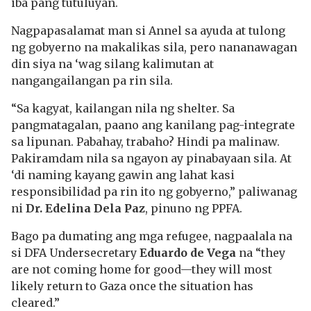
iba pang tutuluyan.
Nagpapasalamat man si Annel sa ayuda at tulong
ng gobyerno na makalikas sila, pero nananawagan
din siya na ‘wag silang kalimutan at
nangangailangan pa rin sila.
“Sa kagyat, kailangan nila ng shelter. Sa
pangmatagalan, paano ang kanilang pag-integrate
sa lipunan. Pabahay, trabaho? Hindi pa malinaw.
Pakiramdam nila sa ngayon ay pinabayaan sila. At
‘di naming kayang gawin ang lahat kasi
responsibilidad pa rin ito ng gobyerno,” paliwanag
ni
Dr. Edelina Dela Paz
, pinuno ng PPFA.
Bago pa dumating ang mga refugee, nagpaalala na
si DFA Undersecretary
Eduardo de Vega
na “they
are not coming home for good—they will most
likely return to Gaza once the situation has
cleared.”