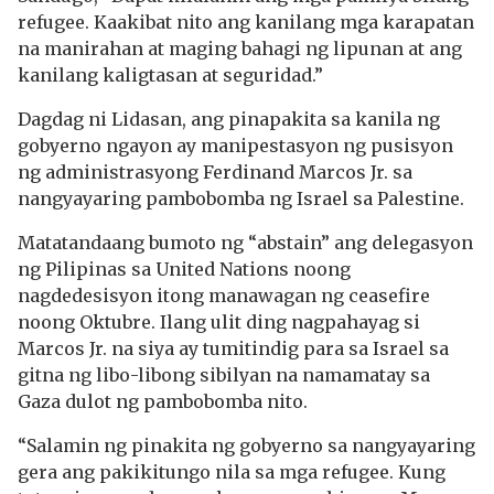
refugee. Kaakibat nito ang kanilang mga karapatan
na manirahan at maging bahagi ng lipunan at ang
kanilang kaligtasan at seguridad.”
Dagdag ni Lidasan, ang pinapakita sa kanila ng
gobyerno ngayon ay manipestasyon ng pusisyon
ng administrasyong Ferdinand Marcos Jr. sa
nangyayaring pambobomba ng Israel sa Palestine.
Matatandaang bumoto ng “abstain” ang delegasyon
ng Pilipinas sa United Nations noong
nagdedesisyon itong manawagan ng ceasefire
noong Oktubre. Ilang ulit ding nagpahayag si
Marcos Jr. na siya ay tumitindig para sa Israel sa
gitna ng libo-libong sibilyan na namamatay sa
Gaza dulot ng pambobomba nito.
“Salamin ng pinakita ng gobyerno sa nangyayaring
gera ang pakikitungo nila sa mga refugee. Kung