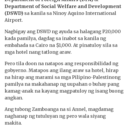
Department of Social Welfare and Development
(DSWD)
sa kanila sa Ninoy Aquino International
Airport.
Nagbigay ang DSWD ng ayuda sa halagang P20,000
kada pamilya, dagdag sa inabot sa kanila ng
embahada sa Cairo na $1,000. At pinatuloy sila sa
mga hotel nang tatlong araw.
Pero tila doon na natapos ang responsibilidad ng
gobyerno. Matapos ang ilang araw sa hotel, hirap
na hirap ang marami sa mga Pilipino-Palestinong
pamilya na makahanap ng uupahan o buhay pang
kamag-anak na kayang magpatuloy ng isang buong
angkan.
Ang tubong Zamboanga na si Annel, magdamag
naghanap ng tutuluyan ng pero wala siyang
makita.