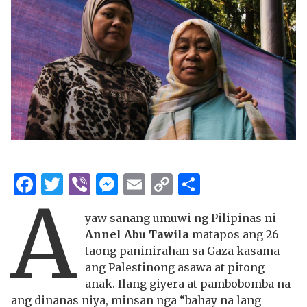
Facebook
Twitter
Viber
Messenger
Email
Copy
Share
A
Link
yaw sanang umuwi ng Pilipinas ni
Annel Abu Tawila
matapos ang 26
taong paninirahan sa Gaza kasama
ang Palestinong asawa at pitong
anak. Ilang giyera at pambobomba na
ang dinanas niya, minsan nga “bahay na lang