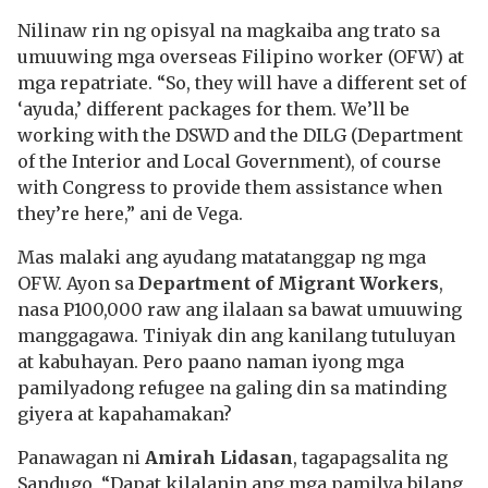
Nilinaw rin ng opisyal na magkaiba ang trato sa
umuuwing mga overseas Filipino worker (OFW) at
mga repatriate. “So, they will have a different set of
‘ayuda,’ different packages for them. We’ll be
working with the DSWD and the DILG (Department
of the Interior and Local Government), of course
with Congress to provide them assistance when
they’re here,” ani de Vega.
Mas malaki ang ayudang matatanggap ng mga
OFW. Ayon sa
Department of Migrant Workers
,
nasa P100,000 raw ang ilalaan sa bawat umuuwing
manggagawa. Tiniyak din ang kanilang tutuluyan
at kabuhayan. Pero paano naman iyong mga
pamilyadong refugee na galing din sa matinding
giyera at kapahamakan?
Panawagan ni
Amirah Lidasan
, tagapagsalita ng
Sandugo, “Dapat kilalanin ang mga pamilya bilang