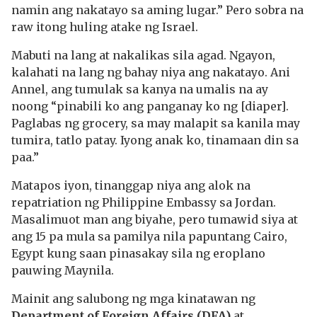
namin ang nakatayo sa aming lugar.” Pero sobra na
raw itong huling atake ng Israel.
Mabuti na lang at nakalikas sila agad. Ngayon,
kalahati na lang ng bahay niya ang nakatayo. Ani
Annel, ang tumulak sa kanya na umalis na ay
noong “pinabili ko ang panganay ko ng [diaper].
Paglabas ng grocery, sa may malapit sa kanila may
tumira, tatlo patay. Iyong anak ko, tinamaan din sa
paa.”
Matapos iyon, tinanggap niya ang alok na
repatriation ng Philippine Embassy sa Jordan.
Masalimuot man ang biyahe, pero tumawid siya at
ang 15 pa mula sa pamilya nila papuntang Cairo,
Egypt kung saan pinasakay sila ng eroplano
pauwing Maynila.
Mainit ang salubong ng mga kinatawan ng
Department of Foreign Affairs (DFA)
at