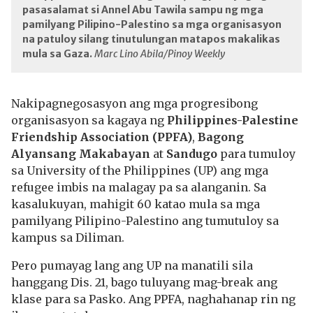
pasasalamat si Annel Abu Tawila sampu ng mga
pamilyang Pilipino-Palestino sa mga organisasyon
na patuloy silang tinutulungan matapos makalikas
mula sa Gaza.
Marc Lino Abila/Pinoy Weekly
Nakipagnegosasyon ang mga progresibong
organisasyon sa kagaya ng
Philippines-Palestine
Friendship Association (PPFA)
,
Bagong
Alyansang Makabayan
at
Sandugo
para tumuloy
sa University of the Philippines (UP) ang mga
refugee imbis na malagay pa sa alanganin. Sa
kasalukuyan, mahigit 60 katao mula sa mga
pamilyang Pilipino-Palestino ang tumutuloy sa
kampus sa Diliman.
Pero pumayag lang ang UP na manatili sila
hanggang Dis. 21, bago tuluyang mag-break ang
klase para sa Pasko. Ang PPFA, naghahanap rin ng