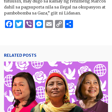
tutuusin, may dugo sa kamay ng rehimeng Marcos
dahil sa pagsuporta nila sa ilegal na okupasyon at
pambobomba sa Gaza,” giit ni Lidasan.
Facebook
Twitter
Viber
Messenger
Email
Copy
Share
Link
RELATED POSTS