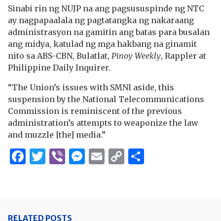
Sinabi rin ng NUJP na ang pagsususpinde ng NTC
ay nagpapaalala ng pagtatangka ng nakaraang
administrasyon na gamitin ang batas para busalan
ang midya, katulad ng mga hakbang na ginamit
nito sa ABS-CBN, Bulatlat,
Pinoy Weekly
, Rappler at
Philippine Daily Inquirer.
“The Union’s issues with SMNI aside, this
suspension by the National Telecommunications
Commission is reminiscent of the previous
administration’s attempts to weaponize the law
and muzzle [the] media.”
Facebook
Twitter
Viber
Messenger
Email
Copy
Share
Link
RELATED POSTS