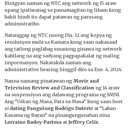
Binigyan naman ng NTC ang network ng 15 araw
upang ipaliwanag sa pamamagitan ng liham kung
bakit hindi ito dapat patawan ng parusang
administratibo.
Natanggap ng NTC noong Dis. 12 ang kopya ng
resolusyon mula sa Kamara kung saan nakasaad
ang tatlong paglabag umanong ginawa ng network
kabilang na ang sadyang pagpapakalat ng maling
impormasyon. Nakatakda naman ang
administrative hearing hinggil dito sa Ene. 4, 2024.
Nauna namang pinatawan ng
Movie and
Television Review and Classification
ng 14 araw
na suspensiyon ang dalawang programa ng SMNI.
Ang “Gikan ng Masa, Para sa Masa” kung saan host
si
dating Pangulong Rodrigo Duterte
at “Laban
Kasama ng Bayan” na pinangungunahan nina
Lorraine Badoy-Partosa
at
Jeffrey Celiz
.