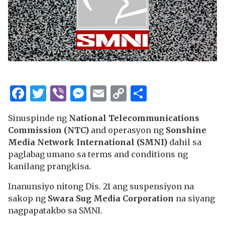
Facebook
Twitter
Viber
Messenger
Email
Copy
Share
Link
Sinuspinde ng
National Telecommunications
Commission (NTC)
and operasyon ng
Sonshine
Media Network International (SMNI)
dahil sa
paglabag umano sa terms and conditions ng
kanilang prangkisa.
Inanunsiyo nitong Dis. 21 ang suspensiyon na
sakop ng
Swara Sug Media Corporation
na siyang
nagpapatakbo sa SMNI.