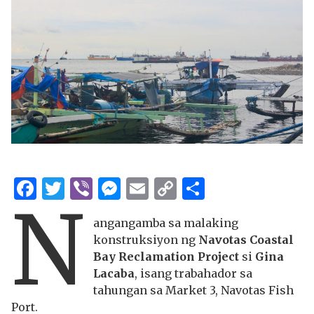
Facebook
Twitter
Viber
Messenger
Email
Copy
Share
N
Link
angangamba sa malaking
konstruksiyon ng
Navotas Coastal
Bay Reclamation Project
si
Gina
Lacaba
, isang trabahador sa
tahungan sa Market 3, Navotas Fish
Port.