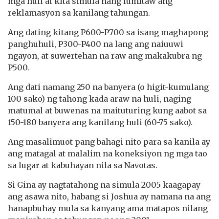
mga huli at kita simula nang lumitaw ang
reklamasyon sa kanilang tahungan.
Ang dating kitang P600-P700 sa isang maghapong
panghuhuli, P300-P400 na lang ang naiuuwi
ngayon, at suwertehan na raw ang makakubra ng
P500.
Ang dati namang 250 na banyera (o higit-kumulang
100 sako) ng tahong kada araw na huli, naging
matumal at buwenas na maituturing kung aabot sa
150-180 banyera ang kanilang huli (60-75 sako).
Ang masalimuot pang bahagi nito para sa kanila ay
ang matagal at malalim na koneksiyon ng mga tao
sa lugar at kabuhayan nila sa Navotas.
Si Gina ay nagtatahong na simula 2005 kaagapay
ang asawa nito, habang si Joshua ay namana na ang
hanapbuhay mula sa kanyang ama matapos nilang