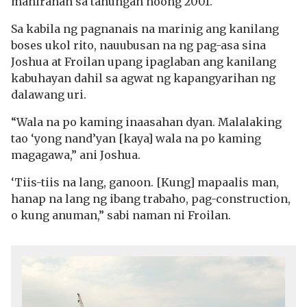
manirahan sa tahungan noong 2001.
Sa kabila ng pagnanais na marinig ang kanilang
boses ukol rito, nauubusan na ng pag-asa sina
Joshua at Froilan upang ipaglaban ang kanilang
kabuhayan dahil sa agwat ng kapangyarihan ng
dalawang uri.
“Wala na po kaming inaasahan dyan. Malalaking
tao ‘yong nand’yan [kaya] wala na po kaming
magagawa,” ani Joshua.
‘Tiis-tiis na lang, ganoon. [Kung] mapaalis man,
hanap na lang ng ibang trabaho, pag-construction,
o kung anuman,” sabi naman ni Froilan.