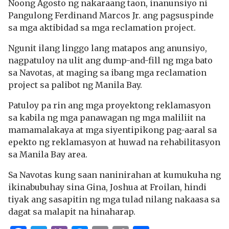
Noong Agosto ng nakaraang taon, inanunsiyo ni
Pangulong Ferdinand Marcos Jr. ang pagsuspinde
sa mga aktibidad sa mga reclamation project.
Ngunit ilang linggo lang matapos ang anunsiyo,
nagpatuloy na ulit ang dump-and-fill ng mga bato
sa Navotas, at maging sa ibang mga reclamation
project sa palibot ng Manila Bay.
Patuloy pa rin ang mga proyektong reklamasyon
sa kabila ng mga panawagan ng mga maliliit na
mamamalakaya at mga siyentipikong pag-aaral sa
epekto ng reklamasyon at huwad na rehabilitasyon
sa Manila Bay area.
Sa Navotas kung saan naninirahan at kumukuha ng
ikinabubuhay sina Gina, Joshua at Froilan, hindi
tiyak ang sasapitin ng mga tulad nilang nakaasa sa
dagat sa malapit na hinaharap.