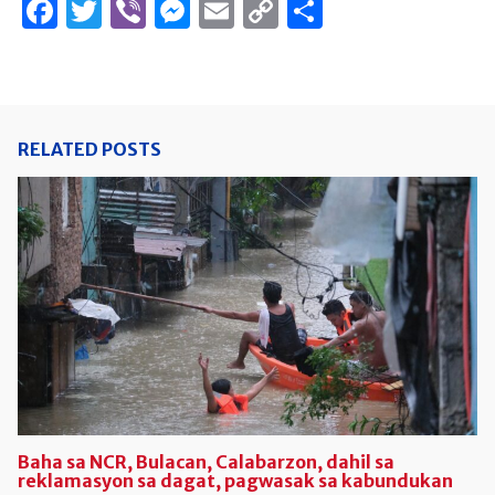
Facebook
Twitter
Viber
Messenger
Email
Copy
Share
Link
RELATED POSTS
Baha sa NCR, Bulacan, Calabarzon, dahil sa
reklamasyon sa dagat, pagwasak sa kabundukan