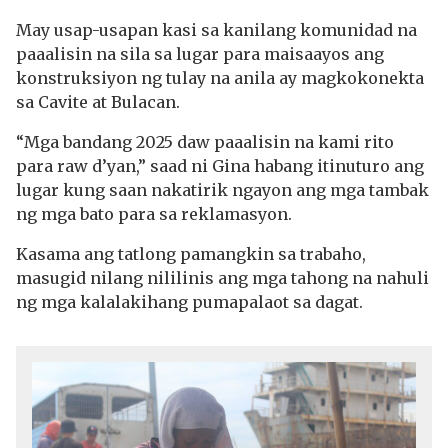
May usap-usapan kasi sa kanilang komunidad na
paaalisin na sila sa lugar para maisaayos ang
konstruksiyon ng tulay na anila ay magkokonekta
sa Cavite at Bulacan.
“Mga bandang 2025 daw paaalisin na kami rito
para raw d’yan,” saad ni Gina habang itinuturo ang
lugar kung saan nakatirik ngayon ang mga tambak
ng mga bato para sa reklamasyon.
Kasama ang tatlong pamangkin sa trabaho,
masugid nilang nililinis ang mga tahong na nahuli
ng mga kalalakihang pumapalaot sa dagat.