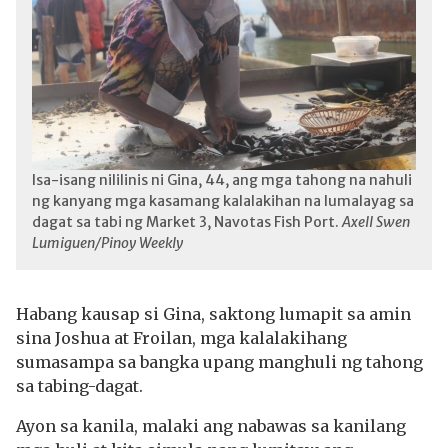
Isa-isang nililinis ni Gina, 44, ang mga tahong na nahuli
ng kanyang mga kasamang kalalakihan na lumalayag sa
dagat sa tabi ng Market 3, Navotas Fish Port.
Axell Swen
Lumiguen/Pinoy Weekly
Habang kausap si Gina, saktong lumapit sa amin
sina Joshua at Froilan, mga kalalakihang
sumasampa sa bangka upang manghuli ng tahong
sa tabing-dagat.
Ayon sa kanila, malaki ang nabawas sa kanilang