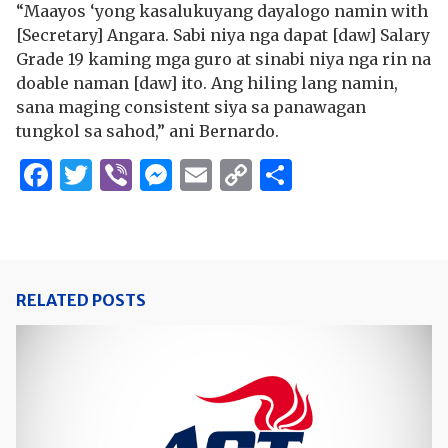
“Maayos ‘yong kasalukuyang dayalogo namin with
[Secretary] Angara. Sabi niya nga dapat [daw] Salary
Grade 19 kaming mga guro at sinabi niya nga rin na
doable naman [daw] ito. Ang hiling lang namin,
sana maging consistent siya sa panawagan
tungkol sa sahod,” ani Bernardo.
Facebook
Twitter
Viber
Messenger
Email
Copy
Share
Link
RELATED POSTS