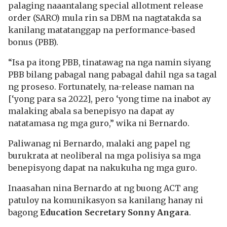
palaging naaantalang special allotment release
order (SARO) mula rin sa DBM na nagtatakda sa
kanilang matatanggap na performance-based
bonus (PBB).
“Isa pa itong PBB, tinatawag na nga namin siyang
PBB bilang pabagal nang pabagal dahil nga sa tagal
ng proseso. Fortunately, na-release naman na
[‘yong para sa 2022], pero ‘yong time na inabot ay
malaking abala sa benepisyo na dapat ay
natatamasa ng mga guro,” wika ni Bernardo.
Paliwanag ni Bernardo, malaki ang papel ng
burukrata at neoliberal na mga polisiya sa mga
benepisyong dapat na nakukuha ng mga guro.
Inaasahan nina Bernardo at ng buong ACT ang
patuloy na komunikasyon sa kanilang hanay ni
bagong
Education Secretary Sonny Angara
.