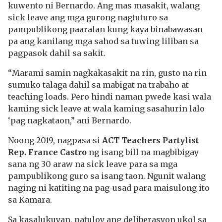
kuwento ni Bernardo. Ang mas masakit, walang
sick leave ang mga gurong nagtuturo sa
pampublikong paaralan kung kaya binabawasan
pa ang kanilang mga sahod sa tuwing liliban sa
pagpasok dahil sa sakit.
“Marami samin nagkakasakit na rin, gusto na rin
sumuko talaga dahil sa mabigat na trabaho at
teaching loads. Pero hindi naman pwede kasi wala
kaming sick leave at wala kaming sasahurin lalo
‘pag nagkataon,” ani Bernardo.
Noong 2019, nagpasa si
ACT Teachers Partylist
Rep. France Castro
ng isang bill na magbibigay
sana ng 30 araw na sick leave para sa mga
pampublikong guro sa isang taon. Ngunit walang
naging ni katiting na pag-usad para maisulong ito
sa Kamara.
Sa kasalukuyan, patuloy ang deliberasyon ukol sa