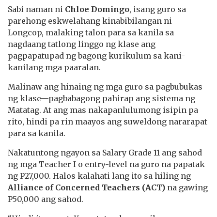
Sabi naman ni
Chloe Domingo
, isang guro sa
parehong eskwelahang kinabibilangan ni
Longcop, malaking talon para sa kanila sa
nagdaang tatlong linggo ng klase ang
pagpapatupad ng bagong kurikulum sa kani-
kanilang mga paaralan.
Malinaw ang hinaing ng mga guro sa pagbubukas
ng klase—pagbabagong pahirap ang sistema ng
Matatag. At ang mas nakapanlulumong isipin pa
rito, hindi pa rin maayos ang suweldong nararapat
para sa kanila.
Nakatuntong ngayon sa Salary Grade 11 ang sahod
ng mga Teacher I o entry-level na guro na papatak
ng P27,000. Halos kalahati lang ito sa hiling ng
Alliance of Concerned Teachers (ACT)
na gawing
P50,000 ang sahod.