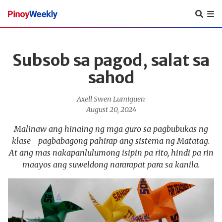
Pinoy
Weekly
Subsob sa pagod, salat sa
sahod
Axell Swen Lumiguen
August 20, 2024
Malinaw ang hinaing ng mga guro sa pagbubukas ng
klase—pagbabagong pahirap ang sistema ng Matatag.
At ang mas nakapanlulumong isipin pa rito, hindi pa rin
maayos ang suweldong nararapat para sa kanila.