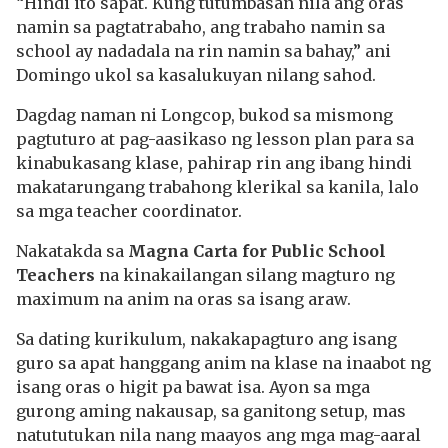
“Hindi ito sapat. Kung tutumbasan nila ang oras
namin sa pagtatrabaho, ang trabaho namin sa
school ay nadadala na rin namin sa bahay,” ani
Domingo ukol sa kasalukuyan nilang sahod.
Dagdag naman ni Longcop, bukod sa mismong
pagtuturo at pag-aasikaso ng lesson plan para sa
kinabukasang klase, pahirap rin ang ibang hindi
makatarungang trabahong klerikal sa kanila, lalo
sa mga teacher coordinator.
Nakatakda sa
Magna Carta for Public School
Teachers
na kinakailangan silang magturo ng
maximum na anim na oras sa isang araw.
Sa dating kurikulum, nakakapagturo ang isang
guro sa apat hanggang anim na klase na inaabot ng
isang oras o higit pa bawat isa. Ayon sa mga
gurong aming nakausap, sa ganitong setup, mas
natututukan nila nang maayos ang mga mag-aaral