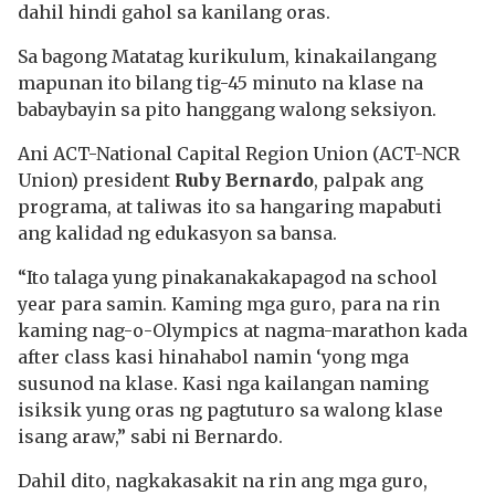
dahil hindi gahol sa kanilang oras.
Sa bagong Matatag kurikulum, kinakailangang
mapunan ito bilang tig-45 minuto na klase na
babaybayin sa pito hanggang walong seksiyon.
Ani ACT-National Capital Region Union (ACT-NCR
Union) president
Ruby Bernardo
, palpak ang
programa, at taliwas ito sa hangaring mapabuti
ang kalidad ng edukasyon sa bansa.
“Ito talaga yung pinakanakakapagod na school
year para samin. Kaming mga guro, para na rin
kaming nag-o-Olympics at nagma-marathon kada
after class kasi hinahabol namin ‘yong mga
susunod na klase. Kasi nga kailangan naming
isiksik yung oras ng pagtuturo sa walong klase
isang araw,” sabi ni Bernardo.
Dahil dito, nagkakasakit na rin ang mga guro,