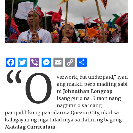
Facebook
Twitter
Viber
Messenger
Email
Copy
Share
“O
Link
verwork, but underpaid,” iyan
ang maikli pero madiing sabi
ni
Johnathan Longcop
,
isang guro na 13 taon nang
nagtuturo sa isang
pampublikong paaralan sa Quezon City, ukol sa
kalagayan ng mga tulad niya sa ilalim ng bagong
Matatag Curriculum
.