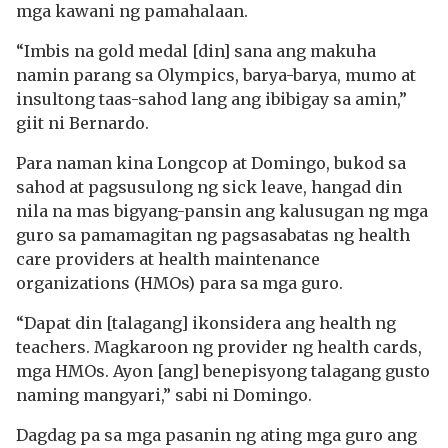
mga kawani ng pamahalaan.
“Imbis na gold medal [din] sana ang makuha
namin parang sa Olympics, barya-barya, mumo at
insultong taas-sahod lang ang ibibigay sa amin,”
giit ni Bernardo.
Para naman kina Longcop at Domingo, bukod sa
sahod at pagsusulong ng sick leave, hangad din
nila na mas bigyang-pansin ang kalusugan ng mga
guro sa pamamagitan ng pagsasabatas ng health
care providers at health maintenance
organizations (HMOs) para sa mga guro.
“Dapat din [talagang] ikonsidera ang health ng
teachers. Magkaroon ng provider ng health cards,
mga HMOs. Ayon [ang] benepisyong talagang gusto
naming mangyari,” sabi ni Domingo.
Dagdag pa sa mga pasanin ng ating mga guro ang