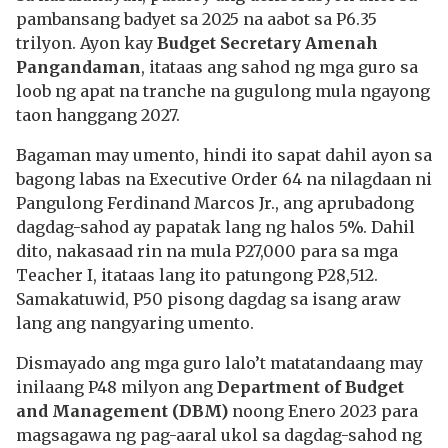
pambansang badyet sa 2025 na aabot sa P6.35
trilyon. Ayon kay
Budget Secretary Amenah
Pangandaman
, itataas ang sahod ng mga guro sa
loob ng apat na tranche na gugulong mula ngayong
taon hanggang 2027.
Bagaman may umento, hindi ito sapat dahil ayon sa
bagong labas na Executive Order 64 na nilagdaan ni
Pangulong Ferdinand Marcos Jr., ang aprubadong
dagdag-sahod ay papatak lang ng halos 5%. Dahil
dito, nakasaad rin na mula P27,000 para sa mga
Teacher I, itataas lang ito patungong P28,512.
Samakatuwid, P50 pisong dagdag sa isang araw
lang ang nangyaring umento.
Dismayado ang mga guro lalo’t matatandaang may
inilaang P48 milyon ang
Department of Budget
and Management (DBM)
noong Enero 2023 para
magsagawa ng pag-aaral ukol sa dagdag-sahod ng