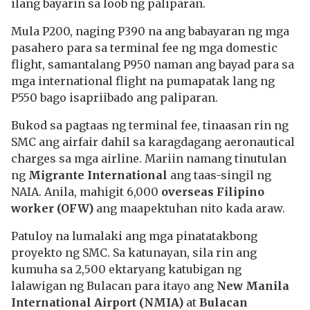
ilang bayarin sa loob ng paliparan.
Mula P200, naging P390 na ang babayaran ng mga
pasahero para sa terminal fee ng mga domestic
flight, samantalang P950 naman ang bayad para sa
mga international flight na pumapatak lang ng
P550 bago isapriibado ang paliparan.
Bukod sa pagtaas ng terminal fee, tinaasan rin ng
SMC ang airfair dahil sa karagdagang aeronautical
charges sa mga airline. Mariin namang tinutulan
ng
Migrante International
ang taas-singil ng
NAIA. Anila, mahigit 6,000
overseas Filipino
worker (OFW)
ang maapektuhan nito kada araw.
Patuloy na lumalaki ang mga pinatatakbong
proyekto ng SMC. Sa katunayan, sila rin ang
kumuha sa 2,500 ektaryang katubigan ng
lalawigan ng Bulacan para itayo ang
New Manila
International Airport (NMIA)
at
Bulacan