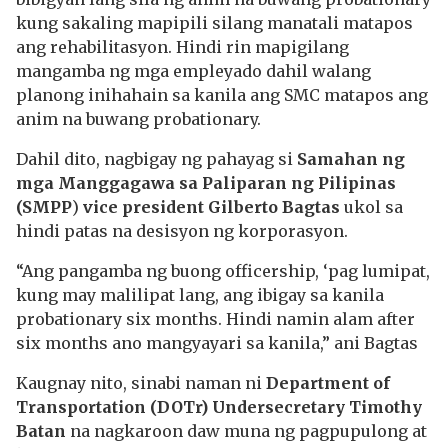
kung sakaling mapipili silang manatali matapos
ang rehabilitasyon. Hindi rin mapigilang
mangamba ng mga empleyado dahil walang
planong inihahain sa kanila ang SMC matapos ang
anim na buwang probationary.
Dahil dito, nagbigay ng pahayag si
Samahan ng
mga Manggagawa sa Pa­liparan ng Pilipinas
(SMPP
)
vice president Gilberto Bagtas
ukol sa
hindi patas na desisyon ng korporasyon.
“Ang pangamba ng buong officership, ‘pag lumipat,
kung may malilipat lang, ang ibigay sa kanila
probationary six months. Hindi namin alam after
six months ano mangyayari sa kanila,” ani Bagtas
Kaugnay nito, sinabi naman ni
Department of
Transportation (DOTr) Undersecretary Timothy
Batan
na nagkaroon daw muna ng pagpupulong at