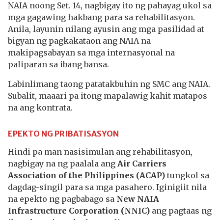
NAIA noong Set. 14, nagbigay ito ng pahayag ukol sa
mga gagawing hakbang para sa rehabilitasyon.
Anila, layunin nilang ayusin ang mga pasilidad at
bigyan ng pagkakataon ang NAIA na
makipagsabayan sa mga internasyonal na
paliparan sa ibang bansa.
Labinlimang taong patatakbuhin ng SMC ang NAIA.
Subalit, maaari pa itong mapalawig kahit matapos
na ang kontrata.
EPEKTO NG PRIBATISASYON
Hindi pa man nasisimulan ang rehabilitasyon,
nagbigay na ng paalala ang
A
ir Carriers
Association of the Philippines (ACAP)
tungkol sa
dagdag-singil para sa mga pasahero. Iginigiit nila
na epekto ng pagbabago sa
New NAIA
Infrastructure Corporation (NNIC)
ang pagtaas ng