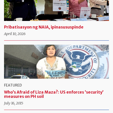
Pribatisasyon ng NAIA, ipinasususpinde
April 10, 2026
FEATURED
Who’s Afraid of Liza Maza?: US enforces ‘security’
measures on PH soil
July 16, 2015