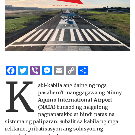
Facebook
Twitter
Viber
Messenger
Email
Copy
Share
K
Link
abi-kabila ang daing ng mga
pasahero’t manggagawa ng
Ninoy
Aquino International Airport
(NAIA)
bunsod ng magulong
pagpapatakbo at hindi patas na
sistema ng paliparan. Subalit sa kabila ng mga
reklamo, pribatisasyon ang solusyon ng