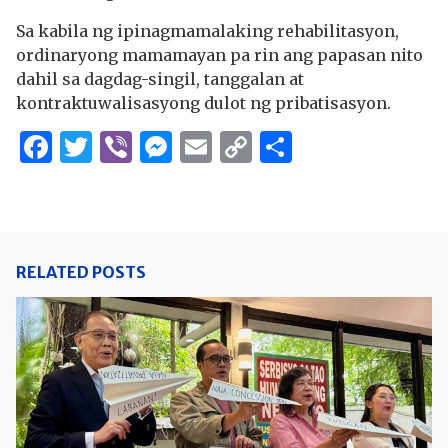
Sa kabila ng ipinagmamalaking rehabilitasyon,
ordinaryong mamamayan pa rin ang papasan nito
dahil sa dagdag-singil, tanggalan at
kontraktuwalisasyong dulot ng pribatisasyon.
Facebook
Twitter
Viber
Messenger
Email
Copy
Share
Link
RELATED POSTS