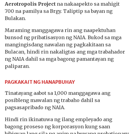
Aerotropolis Project
na nakaapekto sa mahigit
700 na pamilya sa Brgy. Taliptip sa bayan ng
Bulakan.
Maraming manggagawa rin ang naapektuhan
bunsod ng pribatisasyon ng NAIA. Bukod sa mga
mangingisdang nawalan ng pagkakitaan sa
Bulacan, hindi rin nakaligtas ang mga trabahador
ng NAIA dahil sa mga bagong pamantayan ng
paliparan.
PAGKAKAIT NG HANAPBUHAY
Tinatayang aabot sa 1,000 manggagawa ang
posibleng mawalan ng trabaho dahil sa
pagsasapribado ng NAIA.
Hindi rin ikinatuwa ng ilang empleyado ang
bagong proseso ng korporasyon kung saan
bibigyan lang sila ng anim na buwang probationary