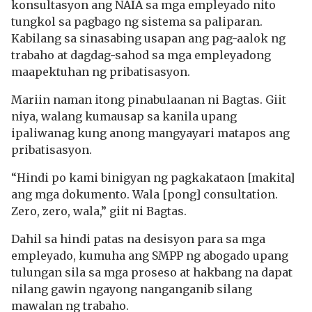
konsultasyon ang NAIA sa mga empleyado nito
tungkol sa pagbago ng sistema sa paliparan.
Kabilang sa sinasabing usapan ang pag-aalok ng
trabaho at dagdag-sahod sa mga empleyadong
maapektuhan ng pribatisasyon.
Mariin naman itong pinabulaanan ni Bagtas. Giit
niya, walang kumausap sa kanila upang
ipaliwanag kung anong mangyayari matapos ang
pribatisasyon.
“Hindi po kami binigyan ng pagkakataon [makita]
ang mga dokumento. Wala [pong] consultation.
Zero, zero, wala,” giit ni Bagtas.
Dahil sa hindi patas na desisyon para sa mga
empleyado, kumuha ang SMPP ng abogado upang
tulungan sila sa mga proseso at hakbang na dapat
nilang gawin ngayong nanganganib silang
mawalan ng trabaho.