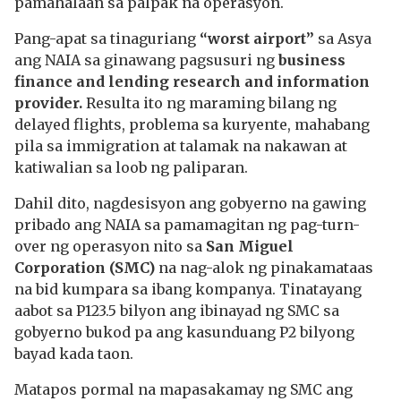
pamahalaan sa palpak na operasyon.
Pang-apat sa tinaguriang
“worst airport”
sa Asya
ang NAIA sa ginawang pagsusuri ng
business
finance and lending research and information
provider.
Resulta ito ng maraming bilang ng
delayed flights, problema sa kuryente, mahabang
pila sa immigration at talamak na nakawan at
katiwalian sa loob ng paliparan.
Dahil dito, nagdesisyon ang gobyerno na gawing
pribado ang NAIA sa pamamagitan ng pag-turn-
over ng operasyon nito sa
San Miguel
Corporation (SMC)
na nag-alok ng pinakamataas
na bid kumpara sa ibang kompanya. Tinatayang
aabot sa P123.5 bilyon ang ibinayad ng SMC sa
gobyerno bukod pa ang kasunduang P2 bilyong
bayad kada taon.
Matapos pormal na mapasakamay ng SMC ang