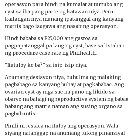
operasyon para hindi na kumalat at tumubo ang
cyst sa iba pang parte ng katawan niya. Pero
kailangan niya munang ipatanggal ang kanyang
matris bago isagawa ang nasabing operasyon.
Hindi bababa sa P25,000 ang gastos sa
pagpapatanggal pa lang ng cyst, base sa listahan
ng procedure case rate ng Philhealth.
“Itutuloy ko ba?”
sa isip-isip niya.
Anumang desisyon niya, huhulma ng malaking
pagbabago sa kanyang buhay at pagkababae. Ang
ovarian cyst ay mga sac na puno ng likido sa
obaryo na bahagi ng reproductive system ng babae,
habang ang matris naman ang susing organo sa
pagbubuntis.
Pinili ni Jessica na ituloy ang operasyon. Wala
siyang natanggap na anumang tulong pinansiyal