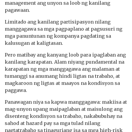
management ang unyon sa loob ng kanilang
pagawaan.
Limitado ang kanilang partisipasyon nilang
manggagawa sa mga pagpaplano at pagsusuri ng
mga panuntunan ng kompanya pagdating sa
kalusugan at kaligtasan.
Pero matibay ang kanyang loob para ipaglaban ang
kanilang karapatan. Alam niyang pundamental na
karapatan ng mga manggagawa ang malaman at
tumanggi sa anumang hindi ligtas na trabaho, at
magkaroon ng ligtas at maayos na kondisyon sa
paggawa.
Panawagan niya sa kapwa manggagawa: makiisa at
mag-unyon upang maipaglaban at maisulong ang
disenteng kondisyon sa trabaho, nakabubuhay na
sahod at hazard pay sa mga tulad nilang
nagtatrabaho sa tinaguriang isa sa mga high-risk