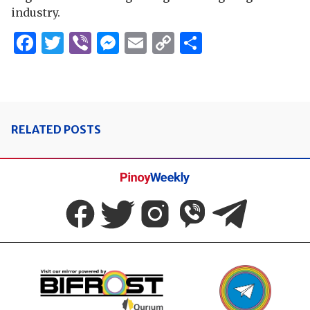
industry.
Facebook
Twitter
Viber
Messenger
Email
Copy
Share
Link
RELATED POSTS
Pinoy
Weekly