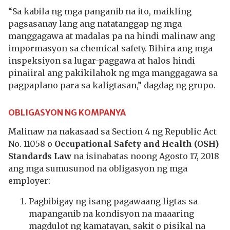
“Sa kabila ng mga panganib na ito, maikling
pagsasanay lang ang natatanggap ng mga
manggagawa at madalas pa na hindi malinaw ang
impormasyon sa chemical safety. Bihira ang mga
inspeksiyon sa lugar-paggawa at halos hindi
pinaiiral ang pakikilahok ng mga manggagawa sa
pagpaplano para sa kaligtasan,” dagdag ng grupo.
OBLIGASYON NG KOMPANYA
Malinaw na nakasaad sa Section 4 ng Republic Act
No. 11058 o
Occupational Safety and Health (OSH)
Standards Law
na isinabatas noong Agosto 17, 2018
ang mga sumusunod na obligasyon ng mga
employer:
Pagbibigay ng isang pagawaang ligtas sa
mapanganib na kondisyon na maaaring
magdulot ng kamatayan, sakit o pisikal na