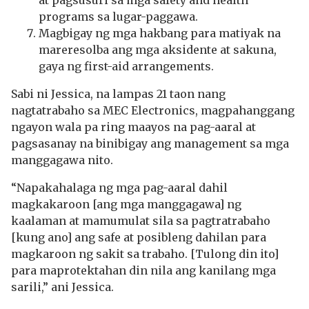
at pagsusuri sa mga safety and health
programs sa lugar-paggawa.
Magbigay ng mga hakbang para matiyak na
mareresolba ang mga aksidente at sakuna,
gaya ng first-aid arrangements.
Sabi ni Jessica, na lampas 21 taon nang
nagtatrabaho sa MEC Electronics, magpahanggang
ngayon wala pa ring maayos na pag-aaral at
pagsasanay na binibigay ang management sa mga
manggagawa nito.
“Napakahalaga ng mga pag-aaral dahil
magkakaroon [ang mga manggagawa] ng
kaalaman at mamumulat sila sa pagtratrabaho
[kung ano] ang safe at posibleng dahilan para
magkaroon ng sakit sa trabaho. [Tulong din ito]
para maprotektahan din nila ang kanilang mga
sarili,” ani Jessica.