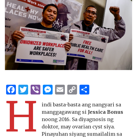
Facebook
Twitter
Viber
Messenger
Email
Copy
Share
H
Link
indi basta-basta ang nangyari sa
manggagawang si
Jessica Bonus
noong 2016. Sa diyagnosis ng
doktor, may ovarian cyst siya.
Pinayuhan siyang sumailalim sa