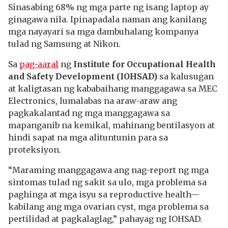
Sinasabing 68% ng mga parte ng isang laptop ay
ginagawa nila. Ipinapadala naman ang kanilang
mga nayayari sa mga dambuhalang kompanya
tulad ng Samsung at Nikon.
Sa
pag-aaral
ng
Institute for Occupational Health
and Safety Development (IOHSAD)
sa kalusugan
at kaligtasan ng kababaihang manggagawa sa MEC
Electronics, lumalabas na araw-araw ang
pagkakalantad ng mga manggagawa sa
mapanganib na kemikal, mahinang bentilasyon at
hindi sapat na mga alituntunin para sa
proteksiyon.
“Maraming manggagawa ang nag-report ng mga
sintomas tulad ng sakit sa ulo, mga problema sa
paghinga at mga isyu sa reproductive health—
kabilang ang mga ovarian cyst, mga problema sa
pertilidad at pagkalaglag,” pahayag ng IOHSAD.