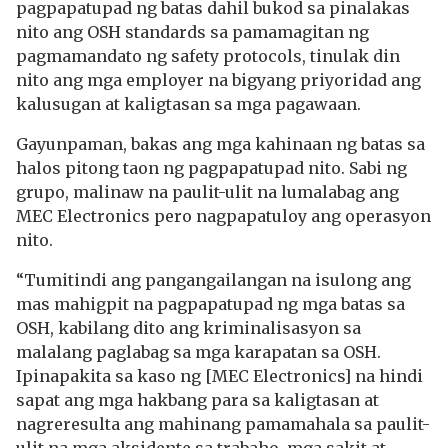
pagpapatupad ng batas dahil bukod sa pinalakas
nito ang OSH standards sa pamamagitan ng
pagmamandato ng safety protocols, tinulak din
nito ang mga employer na bigyang priyoridad ang
kalusugan at kaligtasan sa mga pagawaan.
Gayunpaman, bakas ang mga kahinaan ng batas sa
halos pitong taon ng pagpapatupad nito. Sabi ng
grupo, malinaw na paulit-ulit na lumalabag ang
MEC Electronics pero nagpapatuloy ang operasyon
nito.
“Tumitindi ang pangangailangan na isulong ang
mas mahigpit na pagpapatupad ng mga batas sa
OSH, kabilang dito ang kriminalisasyon sa
malalang paglabag sa mga karapatan sa OSH.
Ipinapakita sa kaso ng [MEC Electronics] na hindi
sapat ang mga hakbang para sa kaligtasan at
nagreresulta ang mahinang pamamahala sa paulit-