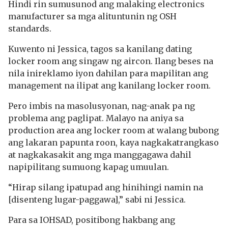
Hindi rin sumusunod ang malaking electronics
manufacturer sa mga alituntunin ng OSH
standards.
Kuwento ni Jessica, tagos sa kanilang dating
locker room ang singaw ng aircon. Ilang beses na
nila inireklamo iyon dahilan para mapilitan ang
management na ilipat ang kanilang locker room.
Pero imbis na masolusyonan, nag-anak pa ng
problema ang paglipat. Malayo na aniya sa
production area ang locker room at walang bubong
ang lakaran papunta roon, kaya nagkakatrangkaso
at nagkakasakit ang mga manggagawa dahil
napipilitang sumuong kapag umuulan.
“Hirap silang ipatupad ang hinihingi namin na
[disenteng lugar-paggawa],” sabi ni Jessica.
Para sa IOHSAD, positibong hakbang ang