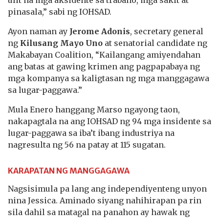
ulit na mga aksidente sa trabaho, mga sakit at
pinasala,” sabi ng IOHSAD.
Ayon naman ay
Jerome Adonis
, secretary general
ng
Kilusang Mayo Uno
at senatorial candidate ng
Makabayan Coalition, “Kailangang amiyendahan
ang batas at gawing krimen ang pagpapabaya ng
mga kompanya sa kaligtasan ng mga manggagawa
sa lugar-paggawa.”
Mula Enero hanggang Marso ngayong taon,
nakapagtala na ang IOHSAD ng 94 mga insidente sa
lugar-paggawa sa iba’t ibang industriya na
nagresulta ng 56 na patay at 115 sugatan.
KARAPATAN NG MANGGAGAWA
Nagsisimula pa lang ang independiyenteng unyon
nina Jessica. Aminado siyang nahihirapan pa rin
sila dahil sa matagal na panahon ay hawak ng