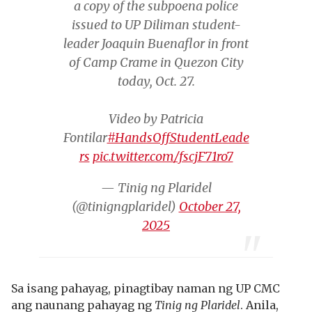
a copy of the subpoena police
issued to UP Diliman student-
leader Joaquin Buenaflor in front
of Camp Crame in Quezon City
today, Oct. 27.
Video by Patricia
Fontilar
#HandsOffStudentLeade
rs
pic.twitter.com/fscjF71ro7
— Tinig ng Plaridel
(@tinigngplaridel)
October 27,
2025
Sa isang pahayag, pinagtibay naman ng UP CMC
ang naunang pahayag ng
Tinig ng Plaridel
. Anila,