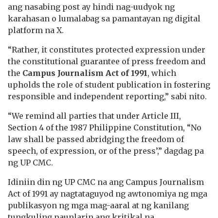
ang nasabing post ay hindi nag-uudyok ng
karahasan o lumalabag sa pamantayan ng digital
platform na X.
“Rather, it constitutes protected expression under
the constitutional guarantee of press freedom and
the
Campus Journalism Act of 1991
, which
upholds the role of student publication in fostering
responsible and independent reporting,” sabi nito.
“We remind all parties that under Article III,
Section 4 of the 1987 Philippine Constitution, “No
law shall be passed abridging the freedom of
speech, of expression, or of the press’,” dagdag pa
ng UP CMC.
Idiniin din ng UP CMC na ang Campus Journalism
Act of 1991 ay nagtataguyod ng awtonomiya ng mga
publikasyon ng mga mag-aaral at ng kanilang
tungkuling paunlarin ang kritikal na