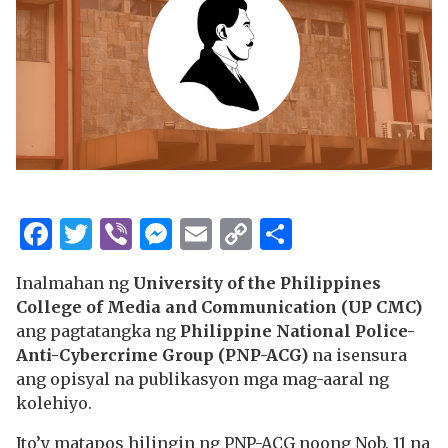
Facebook
Twitter
Viber
Messenger
Email
Copy
Share
Link
Inalmahan ng
University of the Philippines
College of Media and Communication (UP CMC)
ang pagtatangka ng
Philippine National Police-
Anti-Cybercrime Group (PNP-ACG)
na isensura
ang opisyal na publikasyon mga mag-aaral ng
kolehiyo.
Ito’y matapos hilingin ng PNP-ACG noong Nob. 11 na