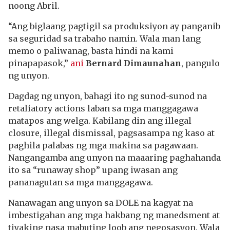
noong Abril.
“Ang biglaang pagtigil sa produksiyon ay panganib
sa seguridad sa trabaho namin. Wala man lang
memo o paliwanag, basta hindi na kami
pinapapasok,”
ani
Bernard Dimaunahan
, pangulo
ng unyon.
Dagdag ng unyon, bahagi ito ng sunod-sunod na
retaliatory actions laban sa mga manggagawa
matapos ang welga. Kabilang din ang illegal
closure, illegal dismissal, pagsasampa ng kaso at
paghila palabas ng mga makina sa pagawaan.
Nangangamba ang unyon na maaaring paghahanda
ito sa “runaway shop” upang iwasan ang
pananagutan sa mga manggagawa.
Nanawagan ang unyon sa DOLE na kagyat na
imbestigahan ang mga hakbang ng manedsment at
tiyaking nasa mabuting loob ang negosasyon. Wala