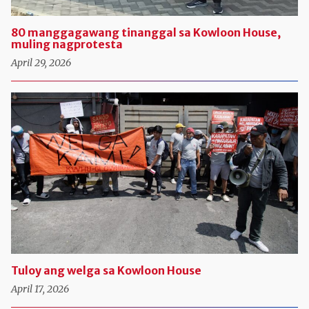
80 manggagawang tinanggal sa Kowloon House,
muling nagprotesta
April 29, 2026
Tuloy ang welga sa Kowloon House
April 17, 2026