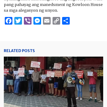
pang pahayag ang manedsment ng Kowloon House
sa mga alegasyon ng unyon.
Facebook
Twitter
Viber
Messenger
Email
Copy
Share
Link
RELATED POSTS