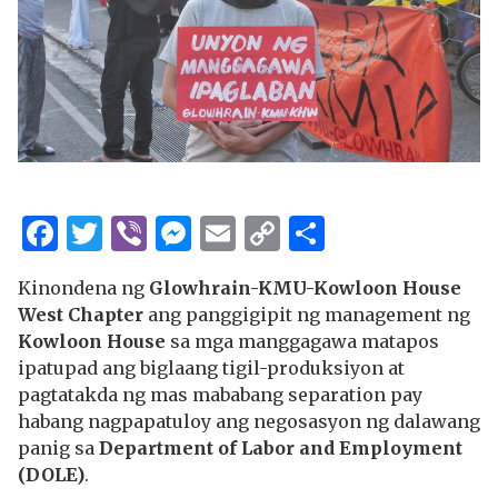
Facebook
Twitter
Viber
Messenger
Email
Copy
Share
Link
Kinondena ng
Glowhrain-KMU-Kowloon House
West Chapter
ang panggigipit ng management ng
Kowloon House
sa mga manggagawa matapos
ipatupad ang biglaang tigil-produksiyon at
pagtatakda ng mas mababang separation pay
habang nagpapatuloy ang negosasyon ng dalawang
panig sa
Department of Labor and Employment
(DOLE)
.