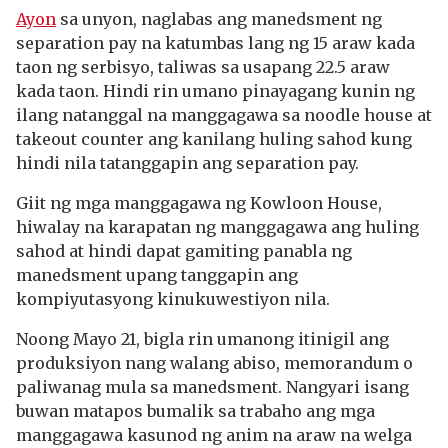
Ayon
sa unyon, naglabas ang manedsment ng
separation pay na katumbas lang ng 15 araw kada
taon ng serbisyo, taliwas sa usapang 22.5 araw
kada taon. Hindi rin umano pinayagang kunin ng
ilang natanggal na manggagawa sa noodle house at
takeout counter ang kanilang huling sahod kung
hindi nila tatanggapin ang separation pay.
Giit ng mga manggagawa ng Kowloon House,
hiwalay na karapatan ng manggagawa ang huling
sahod at hindi dapat gamiting panabla ng
manedsment upang tanggapin ang
kompiyutasyong kinukuwestiyon nila.
Noong Mayo 21, bigla rin umanong itinigil ang
produksiyon nang walang abiso, memorandum o
paliwanag mula sa manedsment. Nangyari isang
buwan matapos bumalik sa trabaho ang mga
manggagawa kasunod ng anim na araw na welga