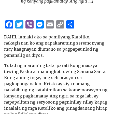
ng kanyang pagkamatay. Ang ngiti […]
Facebook
Twitter
Viber
Messenger
Email
Copy
Share
Link
DAHIL lumaki ako sa pamilyang Katoliko,
nakagisnan ko ang napakaraming seremonyang
may kaugnayan diumano sa pagpapaunlad ng
pananalig sa diyos.
Tulad ng maraming bata, parati kong masaya
tuwing Pasko at malungkot tuwing Semana Santa.
Kung anong ingay ang selebrasyon sa
pagkapanganak ni Kristo ay siya namang
nakabibinging katahimikan sa komemorasyon ng
kanyang pagkamatay. Ang ngiti sa mga labi ay
napapalitan ng seryosong pagninilay-nilay kapag
inaalala ng mga Katoliko ang pinagdaanang hirap