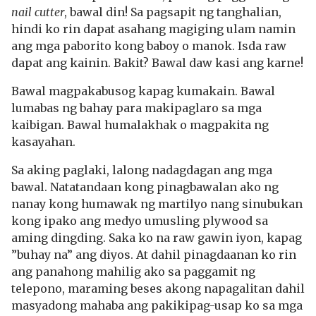
nail cutter
, bawal din! Sa pagsapit ng tanghalian,
hindi ko rin dapat asahang magiging ulam namin
ang mga paborito kong baboy o manok. Isda raw
dapat ang kainin. Bakit? Bawal daw kasi ang karne!
Bawal magpakabusog kapag kumakain. Bawal
lumabas ng bahay para makipaglaro sa mga
kaibigan. Bawal humalakhak o magpakita ng
kasayahan.
Sa aking paglaki, lalong nadagdagan ang mga
bawal. Natatandaan kong pinagbawalan ako ng
nanay kong humawak ng martilyo nang sinubukan
kong ipako ang medyo umusling plywood sa
aming dingding. Saka ko na raw gawin iyon, kapag
”buhay na” ang diyos. At dahil pinagdaanan ko rin
ang panahong mahilig ako sa paggamit ng
telepono, maraming beses akong napagalitan dahil
masyadong mahaba ang pakikipag-usap ko sa mga