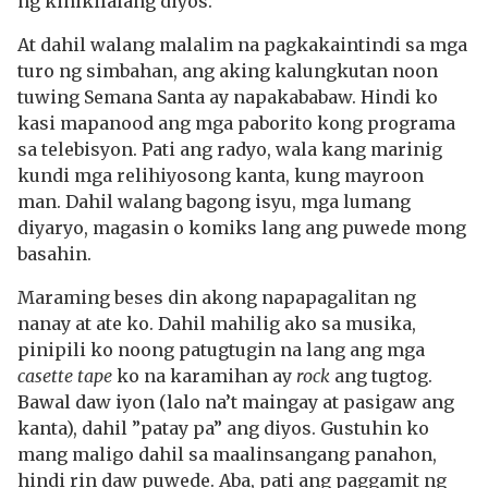
ng kinikilalang diyos.
At dahil walang malalim na pagkakaintindi sa mga
turo ng simbahan, ang aking kalungkutan noon
tuwing Semana Santa ay napakababaw. Hindi ko
kasi mapanood ang mga paborito kong programa
sa telebisyon. Pati ang radyo, wala kang marinig
kundi mga relihiyosong kanta, kung mayroon
man. Dahil walang bagong isyu, mga lumang
diyaryo, magasin o komiks lang ang puwede mong
basahin.
Maraming beses din akong napapagalitan ng
nanay at ate ko. Dahil mahilig ako sa musika,
pinipili ko noong patugtugin na lang ang mga
casette tape
ko na karamihan ay
rock
ang tugtog.
Bawal daw iyon (lalo na’t maingay at pasigaw ang
kanta), dahil ”patay pa” ang diyos. Gustuhin ko
mang maligo dahil sa maalinsangang panahon,
hindi rin daw puwede. Aba, pati ang paggamit ng