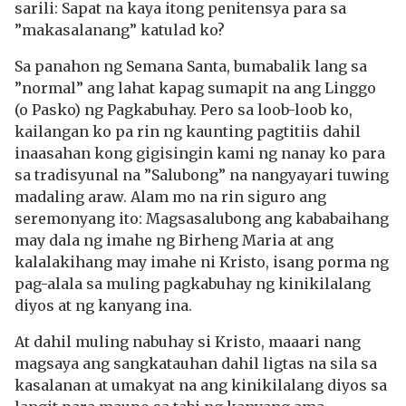
sarili: Sapat na kaya itong penitensya para sa
”makasalanang” katulad ko?
Sa panahon ng Semana Santa, bumabalik lang sa
”normal” ang lahat kapag sumapit na ang Linggo
(o Pasko) ng Pagkabuhay. Pero sa loob-loob ko,
kailangan ko pa rin ng kaunting pagtitiis dahil
inaasahan kong gigisingin kami ng nanay ko para
sa tradisyunal na ”Salubong” na nangyayari tuwing
madaling araw. Alam mo na rin siguro ang
seremonyang ito: Magsasalubong ang kababaihang
may dala ng imahe ng Birheng Maria at ang
kalalakihang may imahe ni Kristo, isang porma ng
pag-alala sa muling pagkabuhay ng kinikilalang
diyos at ng kanyang ina.
At dahil muling nabuhay si Kristo, maaari nang
magsaya ang sangkatauhan dahil ligtas na sila sa
kasalanan at umakyat na ang kinikilalang diyos sa