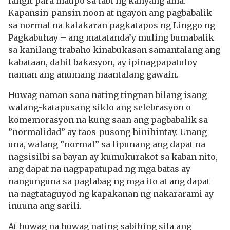
langit para maupo sa tabi ng kanyang ama.
Kapansin-pansin noon at ngayon ang pagbabalik
sa normal na kalakaran pagkatapos ng Linggo ng
Pagkabuhay – ang matatanda’y muling bumabalik
sa kanilang trabaho kinabukasan samantalang ang
kabataan, dahil bakasyon, ay ipinagpapatuloy
naman ang anumang naantalang gawain.
Huwag naman sana nating tingnan bilang isang
walang-katapusang siklo ang selebrasyon o
komemorasyon na kung saan ang pagbabalik sa
”normalidad” ay taos-pusong hinihintay. Unang
una, walang ”normal” sa lipunang ang dapat na
nagsisilbi sa bayan ay kumukurakot sa kaban nito,
ang dapat na nagpapatupad ng mga batas ay
nangunguna sa paglabag ng mga ito at ang dapat
na nagtataguyod ng kapakanan ng nakararami ay
inuuna ang sarili.
At huwag na huwag nating sabihing sila ang