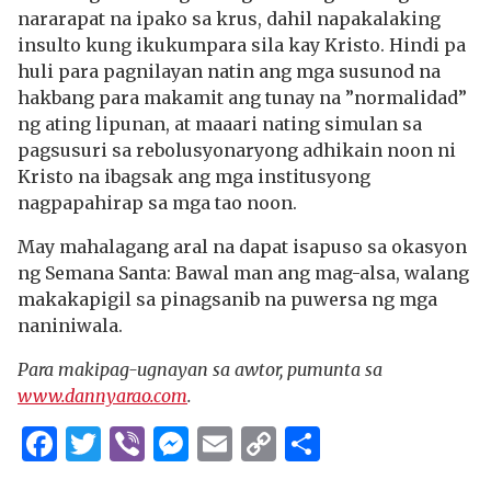
nararapat na ipako sa krus, dahil napakalaking
insulto kung ikukumpara sila kay Kristo. Hindi pa
huli para pagnilayan natin ang mga susunod na
hakbang para makamit ang tunay na ”normalidad”
ng ating lipunan, at maaari nating simulan sa
pagsusuri sa rebolusyonaryong adhikain noon ni
Kristo na ibagsak ang mga institusyong
nagpapahirap sa mga tao noon.
May mahalagang aral na dapat isapuso sa okasyon
ng Semana Santa: Bawal man ang mag-alsa, walang
makakapigil sa pinagsanib na puwersa ng mga
naniniwala.
Para makipag-ugnayan sa awtor, pumunta sa
www.dannyarao.com
.
Facebook
Twitter
Viber
Messenger
Email
Copy
Share
Link