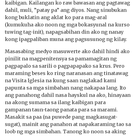
kaibigan. Kailangan ko raw bawasan ang pagtawag
dahil, muli, ”patay pa” ang diyos. Nang sinubukan
kong buklatin ang aklat ko para mag-aral
(kumukuha ako noon ng mga bokasyunal na kurso
tuwing tag-init), napagsabihan din ako ng nanay
kong ipagpaliban muna ang pagsusunog ng kilay.
Masasabing medyo masuwerte ako dahil hindi ako
pinilit na magpenitensya sa pamamagitan ng
pagpapalo sa sarili o pagpapapako sa krus. Pero
maraming beses ko ring naranasan ang tinatawag
na Visita Iglesia na kung saan naglakad kami
papunta sa mga simbahan nang nakapaa lang. Ito
ang panahong dahil nasa hayskul na ako, hinayaan
na akong sumama sa ilang kaibigan para
gampanan taun-taong panata para sa marami.
Masakit sa paa (na puwede pang magkasugat-
sugat), mainit ang panahon at napakaraming tao sa
loob ng mga simbahan. Tanong ko noon sa aking