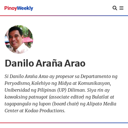
Pinoy
Weekly
Danilo Araña Arao
Si Danilo Araña Arao ay propesor sa Departamento ng
Peryodismo, Kolehiyo ng Midya at Komunikasyon,
Unibersidad ng Pilipinas (UP) Diliman. Siya rin ay
kawaksing patnugot (associate editor) ng Bulatlat at
tagapangulo ng lupon (board chair) ng Alipato Media
Center at Kodao Productions.