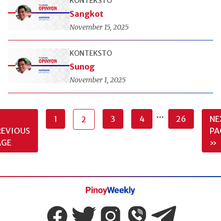
KONTEKSTO
Sangkot
November 15, 2025
KONTEKSTO
Sunog
November 1, 2025
…
1
3
4
26
NE
2
REVIOUS
PA
AGE
»
Pinoy
Weekly