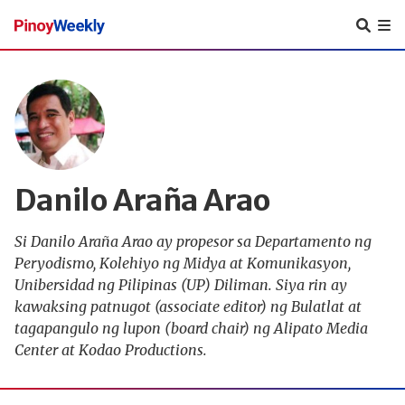
Pinoy
Weekly
Danilo Araña Arao
Si Danilo Araña Arao ay propesor sa Departamento ng
Peryodismo, Kolehiyo ng Midya at Komunikasyon,
Unibersidad ng Pilipinas (UP) Diliman. Siya rin ay
kawaksing patnugot (associate editor) ng Bulatlat at
tagapangulo ng lupon (board chair) ng Alipato Media
Center at Kodao Productions.