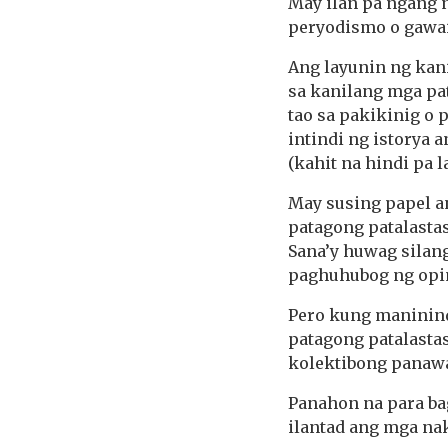
May ilan pa ngang 
peryodismo o gawa
Ang layunin ng kani
sa kanilang mga pa
tao sa pakikinig o
intindi ng istorya
(kahit na hindi pa 
May susing papel 
patagong patalasta
Sana’y huwag silan
paghuhubog ng opi
Pero kung maninin
patagong patalasta
kolektibong panaw
Panahon na para ba
ilantad ang mga na