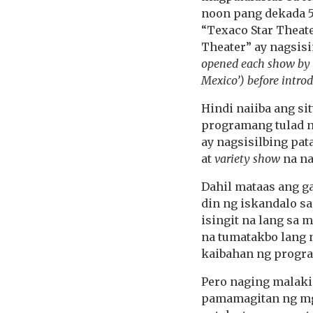
noon pang dekada 5
“Texaco Star Theate
Theater” ay nagsisi
opened each show by s
Mexico’) before introd
Hindi naiiba ang si
programang tulad n
ay nagsisilbing pat
at
variety show
na na
Dahil mataas ang g
din ng iskandalo s
isingit na lang sa 
na tumatakbo lang 
kaibahan ng progra
Pero naging malak
pamamagitan ng mg