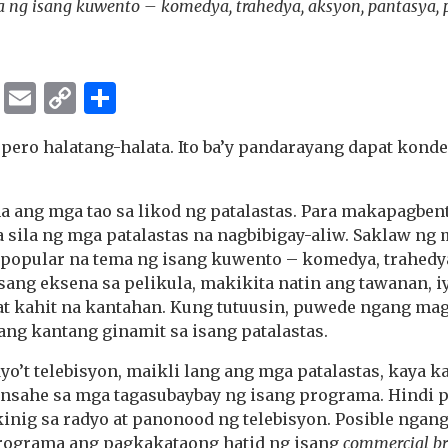
 ng isang kuwento – komedya, trahedya, aksyon, pantasya, pa
ok
er
ber
Messenger
Email
Copy
Share
Link
pero halatang-halata. Ito ba’y pandarayang dapat kond
 ang mga tao sa likod ng patalastas. Para makapagben
 sila ng mga patalastas na nagbibigay-aliw. Saklaw ng
 popular na tema ng isang kuwento – komedya, trahedya
isang eksena sa pelikula, makikita natin ang tawanan, 
at kahit na kantahan. Kung tutuusin, puwede ngang ma
ang kantang ginamit sa isang patalastas.
yo’t telebisyon, maikli lang ang mga patalastas, kaya k
nsahe sa mga tagasubaybay ng isang programa. Hindi p
inig sa radyo at panonood ng telebisyon. Posible ngan
rograma ang pagkakataong hatid ng isang
commercial b