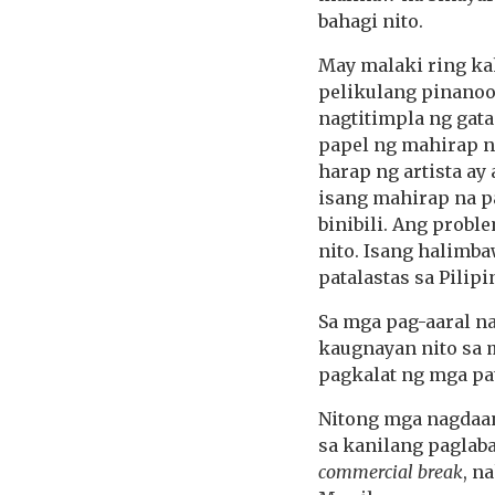
bahagi nito.
May malaki ring ka
pelikulang pinanoo
nagtitimpla ng gat
papel ng mahirap n
harap ng artista a
isang mahirap na p
binibili. Ang probl
nito. Isang halimb
patalastas sa Pilipi
Sa mga pag-aaral na
kaugnayan nito sa
pagkalat ng mga pat
Nitong mga nagdaan
sa kanilang paglab
commercial break
, n