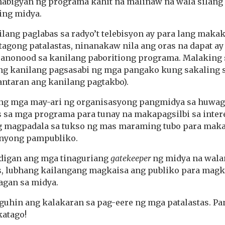
nabigyan ng programa kahit na malinaw na wala silang
ing midya.
lang paglabas sa radyo’t telebisyon ay para lang makak
tagong patalastas, ninanakaw nila ang oras na dapat a
 panonood sa kanilang paboritiong programa. Malaking 
 ang kanilang pagsasabi ng mga pangako kung sakaling 
lantaran ang kanilang pagtakbo).
ang mga may-ari ng organisasyong pangmidya sa huwa
s sa mga programa para tunay na makapagsilbi sa int
g magpadala sa tukso ng mas maraming tubo para maka
nyong pampubliko.
digan ang mga tinaguriang
gatekeeper
ng midya na wal
s, lubhang kailangang magkaisa ang publiko para mag
agan sa midya.
guhin ang kalakaran sa pag-eere ng mga patalastas. P
katago!