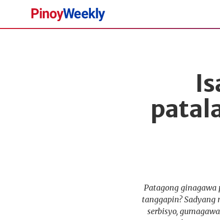
Pinoy
Weekly
I
patal
Patagong ginagawa p
tanggapin? Sadyang m
serbisyo, gumagawa