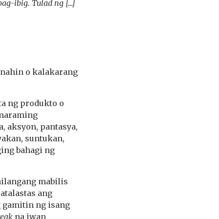
g-ibig. Tulad ng […]
enahin o kalakarang
ta ng produkto o
 maraming
, aksyon, pantasya,
iyakan, suntukan,
ging bahagi ng
ailangang mabilis
atalastas ang
g gamitin ng isang
reak
na iwan