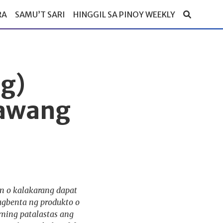
RA
SAMU’T SARI
HINGGIL SA PINOY WEEKLY
g)
lawang
n o kalakarang dapat
agbenta ng produkto o
ming patalastas ang