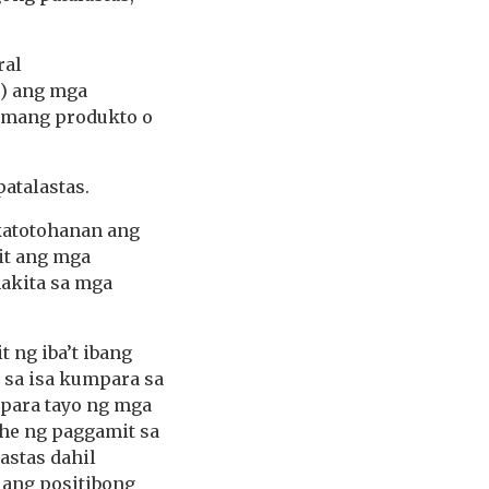
ral
) ang mga
umang produkto o
atalastas.
katotohanan ang
it ang mga
makita sa mga
 ng iba’t ibang
r sa isa kumpara sa
mpara tayo ng mga
ahe ng paggamit sa
astas dahil
 ang positibong