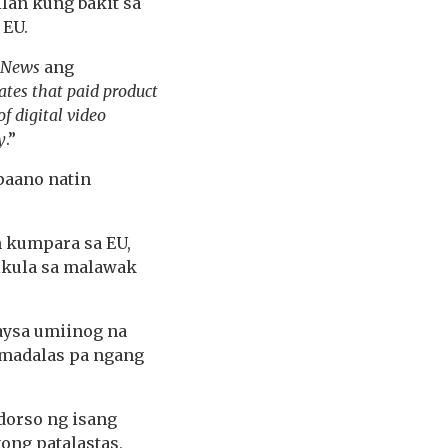
ilan kung bakit sa
 EU.
 News
ang
ates that paid product
f digital video
y
.”
paano natin
n kumpara sa EU,
likula sa malawak
aysa umiinog na
t madalas pa ngang
dorso ng isang
ong patalastas,