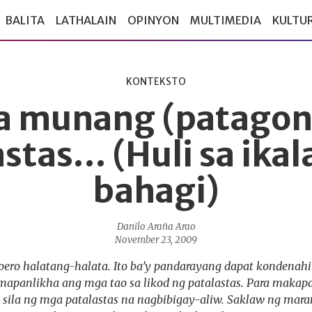
BALITA
LATHALAIN
OPINYON
MULTIMEDIA
KULTU
KONTEKSTO
sa munang (patagon
astas… (Huli sa ika
bahagi)
Danilo Araña Arao
November 23, 2009
ero halatang-halata. Ito ba’y pandarayang dapat kondenahi
apanlikha ang mga tao sa likod ng patalastas. Para makap
 sila ng mga patalastas na nagbibigay-aliw. Saklaw ng mara