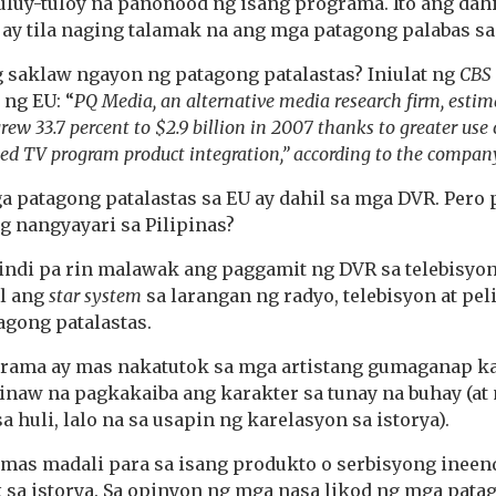
tuluy-tuloy na panonood ng isang programa. Ito ang dah
ay tila naging talamak na ang mga patagong palabas sa
g saklaw ngayon ng patagong patalastas? Iniulat ng
CBS
 ng EU: “
PQ Media, an alternative media research firm, estim
w 33.7 percent to $2.9 billion in 2007 thanks to greater use o
sed TV program product integration,” according to the compan
a patagong patalastas sa EU ay dahil sa mga DVR. Pero 
 nangyayari sa Pilipinas?
hindi pa rin malawak ang paggamit ng DVR sa telebisyo
l ang
star system
sa larangan ng radyo, telebisyon at pe
agong patalastas.
rama ay mas nakatutok sa mga artistang gumaganap k
linaw na pagkakaiba ang karakter sa tunay na buhay (a
 huli, lalo na sa usapin ng karelasyon sa istorya).
, mas madali para sa isang produkto o serbisyong ineen
 sa istorya. Sa opinyon ng mga nasa likod ng mga patag