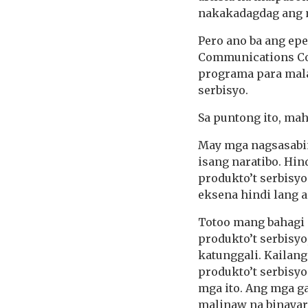
nakakadagdag ang m
Pero ano ba ang ep
Communications Co
programa para mal
serbisyo.
Sa puntong ito, mah
May mga nagsasabi
isang naratibo. Hi
produkto’t serbisyo
eksena hindi lang
Totoo mang bahagi 
produkto’t serbisyo
katunggali. Kailan
produkto’t serbisyo
mga ito. Ang mga ga
malinaw na binayar