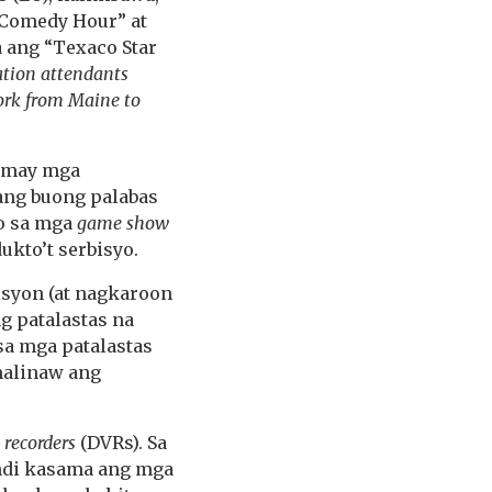
 Comedy Hour” at
 ang “Texaco Star
tation attendants
work from Maine to
g may mga
ang buong palabas
so sa mga
game show
kto’t serbisyo.
isyon (at nagkaroon
ng patalastas na
 sa mga patalastas
malinaw ang
 recorders
(DVRs). Sa
ndi kasama ang mga