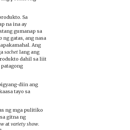
produkto. Sa
p na ina ay
istang gumanap sa
o
ng gatas, ang nasa
 napakamahal. Ang
ga
sachet
lang ang
odukto dahil sa liit
a patagong
bigyang-diin ang
kaasa tayo sa
s ng mga pulitiko
 sa gitna ng
ow
at
variety show
.