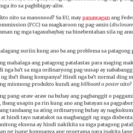
ga ito sa pagbibigay-aliw.
ekto nito sa manonood? Sa EU, may
panawagan
ang Fede
mmission (FCC) na magkaroon ng pag-amin (
disclosure
aman ng mga tagasubaybay na binebentahan sila ng an
alagang suriin kung ano ba ang problema sa patagong p
ng mahalaga ang patagong patalastas para maging ma
ndi nga ba’t sa mga ordinaryong pag-uusap ay nababangg
 ng iba’t ibang kompanya? Hindi nga ba’t normal ding 
 ang mismong produkto kundi ang
billboard
o
poster
nito?
ng pang-araw-araw na buhay ang pagbanggit o paggamit
, ibang usapin pa rin kung ano ang batayan sa pagpabo
gang tandaang sa ating ordinaryong buhay ay nagkuku
 at hindi tayo natatakot na magbanggit ng mga disbent
nitong eksena ay hindi nakikita sa mga patagong patal
an ng isang kompanya ang programa para ipakita lang