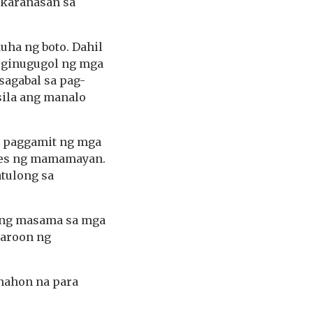
 karanasan sa
uha ng boto. Dahil
y ginugugol ng mga
sagabal sa pag-
sila ang manalo
g paggamit ng mga
eres ng mamamayan.
tulong sa
ang masama sa mga
karoon ng
anahon na para