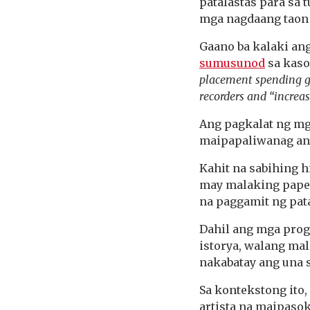
patalastas para sa 
mga nagdaang taon 
Gaano ba kalaki an
sumusunod
sa kaso
placement spending gre
recorders and “increa
Ang pagkalat ng mg
maipapaliwanag ang
Kahit na sabihing 
may malaking pape
na paggamit ng pat
Dahil ang mga prog
istorya, walang ma
nakabatay ang una sa
Sa kontekstong ito
artista na maipasok