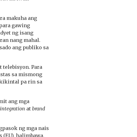
para makuha ang
 para gawing
adyet ng isang
ran nang mahal.
esado ang publiko sa
 telebisyon. Para
astas sa mismong
ikintal pa rin sa
amit ang mga
 integration
at
brand
agpasok ng mga nais
s (EU), halimbawa,