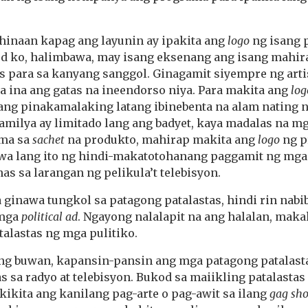
hinaan kapag ang layunin ay ipakita ang
logo
ng isang 
d ko, halimbawa, may isang eksenang ang isang mahira
as para sa kanyang sanggol. Ginagamit siyempre ng art
a ina ang gatas na ineendorso niya. Para makita ang
log
y ang pinakamalaking latang ibinebenta na alam nating
amilya ay limitado lang ang badyet, kaya madalas na m
ema sa
sachet
na produkto, mahirap makita ang
logo
ng pr
awa lang ito ng hindi-makatotohanang paggamit ng mg
nas sa larangan ng pelikula’t telebisyon.
 ginawa tungkol sa patagong patalastas, hindi rin nabi
 mga
political ad
. Ngayong nalalapit na ang halalan, maka
alastas ng mga pulitiko.
g buwan, kapansin-pansin ang mga patagong patalasta
as
sa radyo at telebisyon. Bukod sa maiikling patalastas
akikita ang kanilang pag-arte o pag-awit sa ilang
gag sh