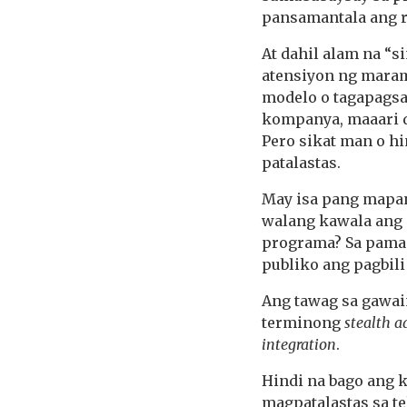
pansamantala ang r
At dahil alam na “s
atensiyon ng maram
modelo o tagapagsal
kompanya, maaari d
Pero sikat man o hi
patalastas.
May isa pang mapanl
walang kawala ang 
programa? Sa pamama
publiko ang pagbili
Ang tawag sa gawain
terminong
stealth a
integration
.
Hindi na bago ang 
magpatalastas sa t