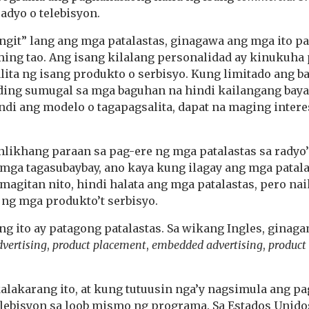
adyo o telebisyon.
ingit” lang ang mga patalastas, ginagawa ang mga ito 
ing tao. Ang isang kilalang personalidad ay kinukuha
ita ng isang produkto o serbisyo. Kung limitado ang b
ing sumugal sa mga baguhan na hindi kailangang baya
ndi ang modelo o tagapagsalita, dapat na maging inter
ikhang paraan sa pag-ere ng mga patalastas sa radyo’t
mga tagasubaybay, ano kaya kung ilagay ang mga patal
gitan nito, hindi halata ang mga patalastas, pero naik
 ng mga produkto’t serbisyo.
g ito ay patagong patalastas. Sa wikang Ingles, ginag
dvertising
,
product placement
,
embedded advertising
,
product
kalakarang ito, at kung tutuusin nga’y nagsimula ang p
elebisyon sa loob mismo ng programa. Sa Estados Unido