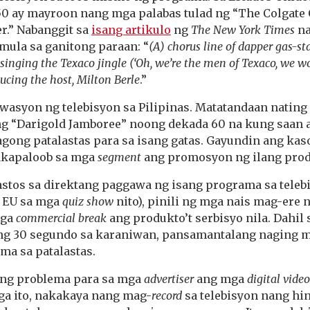
0 ay mayroon nang mga palabas tulad ng “The Colgate
r.” Nabanggit sa
isang artikulo
ng
The New York Times
na
mula sa ganitong paraan: “
(A) chorus line of dapper gas-s
inging the Texaco jingle (‘Oh, we’re the men of Texaco, we 
ucing the host, Milton Berle
.”
twasyon ng telebisyon sa Pilipinas. Matatandaan natin
g “Darigold Jamboree” noong dekada 60 na kung saan 
agong patalastas para sa isang gatas. Gayundin ang ka
kapaloob sa mga
segment
ang promosyon ng ilang produ
astos sa direktang paggawa ng isang programa sa teleb
a EU sa mga
quiz show
nito), pinili ng mga nais mag-ere 
mga
commercial break
ang produkto’t serbisyo nila. Dahil
ng 30 segundo sa karaniwan, pansamantalang naging 
ma sa patalastas.
ing problema para sa mga
advertiser
ang mga
digital video
a ito, nakakaya nang mag-
record
sa telebisyon nang hi