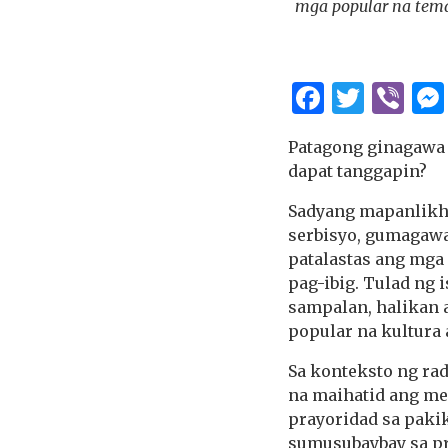
mga popular na tema
Facebo
Twitt
Vi
Patagong ginagawa 
dapat tanggapin?
Sadyang mapanlikha
serbisyo, gumagawa
patalastas ang mga
pag-ibig. Tulad ng 
sampalan, halikan 
popular na kultura 
Sa konteksto ng rad
na maihatid ang me
prayoridad sa pakik
sumusubaybay sa p