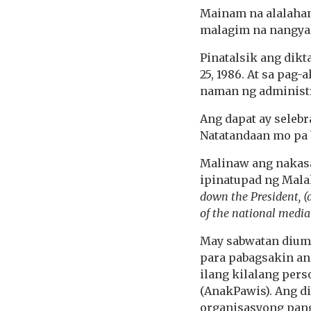
Mainam na alalahan
malagim na nangyar
Pinatalsik ang dik
25, 1986. At sa pag
naman ng administ
Ang dapat ay seleb
Natatandaan mo pa 
Malinaw ang nakas
ipinatupad ng Mala
down the President, (
of the national media
May sabwatan diuma
para pabagsakin an
ilang kilalang pers
(AnakPawis). Ang d
organisasyong pan