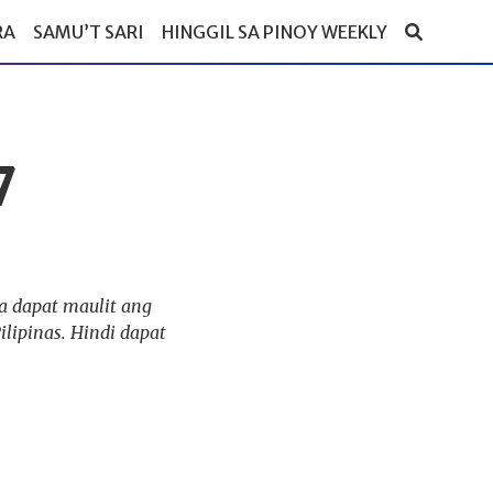
RA
SAMU’T SARI
HINGGIL SA PINOY WEEKLY
7
na dapat maulit ang
lipinas. Hindi dapat