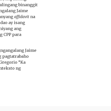
alingang binanggit
angalang Jaime
kanyang
affidavit
na
dao ay isang
 niyang ang
g CPP para
gngangalang Jaime
ng pagtatrabaho
Gregorio “Ka
onteksto ng