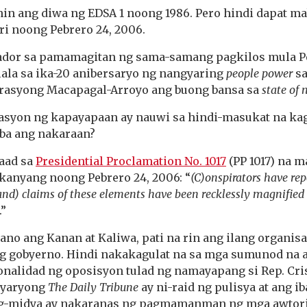
Link
in ang diwa ng EDSA 1 noong 1986. Pero hindi dapat ma
i noong Pebrero 24, 2006.
tador sa pamamagitan ng sama-samang pagkilos mula P
-alala sa ika-20 anibersaryo ng nangyaring
people power
sa
rasyong Macapagal-Arroyo ang buong bansa sa
state of
rasyon ng kapayapaan ay nauwi sa hindi-masukat na ka
ba ang nakaraan?
aad sa
Presidential Proclamation No. 1017
(PP 1017) na m
kanyang noong Pebrero 24, 2006: “
(C)onspirators have rep
and) claims of these elements have been recklessly magnified
.”
no ang Kanan at Kaliwa, pati na rin ang ilang organis
g gobyerno. Hindi nakakagulat na sa mga sumunod na a
onalidad ng oposisyon tulad ng namayapang si Rep. Cri
iyaryong
The Daily Tribune
ay ni-raid ng pulisya at ang i
g-midya ay nakaranas ng pagmamanman ng mga awtori