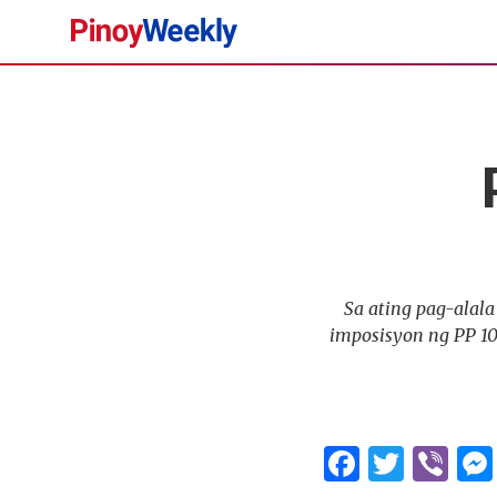
Pinoy
Weekly
Sa ating pag-alala
imposisyon ng PP 10
Facebo
Twitt
Vi