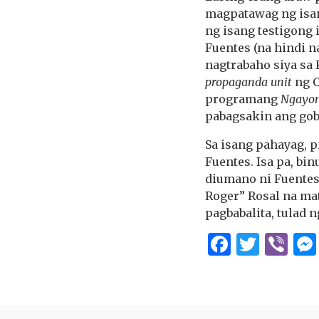
magpatawag ng is
ng isang testigong 
Fuentes (na hindi 
nagtrabaho siya sa
propaganda unit
ng C
programang
Ngayon
pabagsakin ang goby
Sa isang pahayag, 
Fuentes. Isa pa, bi
diumano ni Fuentes
Roger” Rosal na mat
pagbabalita, tulad
Facebo
Twitt
Vi