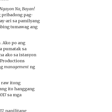
Ngayon Na, Bayan!
g pribadong pag-
may-ari sa pamilyang
abing tumawag ang
. Ako po ang
a pumatak sa
na ako sa istasyon
 Productions
ng
management
ng
 raw itong
lang ito hanggang
1017 sa mga
7, napilitang