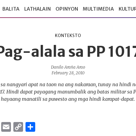
BALITA
LATHALAIN
OPINYON
MULTIMEDIA
KULTU
KONTEKSTO
Pag-alala sa PP 101
Danilo Araña Arao
February 28, 2010
 sa nangyari apat na taon na ang nakaraan, tunay na hindi 
17. Hindi dapat payagang manumbalik ang batas militar sa Pi
hayaang manatili sa puwesto ang mga hindi karapat-dapat.
ok
er
ber
Messenger
Email
Copy
Share