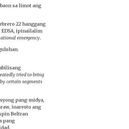
baon sa limot ang
ebrero 22 hanggang
 EDSA, ipinailalim
 national emergency
.
guluhan.
abilisang
eatedly tried to bring
 by certain segments
asyong pang-midya,
raw, inaresto ang
spin Beltran
ba pang
dad.