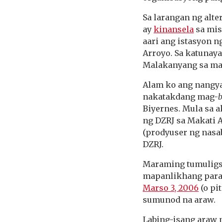
Sa larangan ng alt
ay
kinansela
sa mis
aari ang istasyon n
Arroyo. Sa katuna
Malakanyang sa may
Alam ko ang nangya
nakatakdang mag-
Biyernes. Mula sa a
ng DZRJ sa Makati 
(prodyuser ng nasa
DZRJ.
Maraming tumuligsa
mapanlikhang paraa
Marso 3, 2006
(o pi
sumunod na araw.
Labing-isang araw 