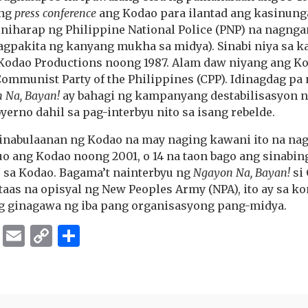
ang
press conference
ang Kodao para ilantad ang kasinung
iniharap ng Philippine National Police (PNP) na nagng
nagpakita ng kanyang mukha sa midya). Sinabi niya sa 
 Kodao Productions noong 1987. Alam daw niyang ang Ko
ommunist Party of the Philippines (CPP). Idinagdag pa
 Na, Bayan!
ay bahagi ng kampanyang destabilisasyon n
erno dahil sa pag-interbyu nito sa isang rebelde.
pinabulaanan ng Kodao na may naging kawani ito na na
nuo ang Kodao noong 2001, o 14 na taon bago ang sinabi
 sa Kodao. Bagama’t nainterbyu ng
Ngayon Na, Bayan!
si 
aas na opisyal ng New Peoples Army (NPA), ito ay sa k
 ng ginagawa ng iba pang organisasyong pang-midya.
ok
er
ber
Messenger
Email
Copy
Share
Link