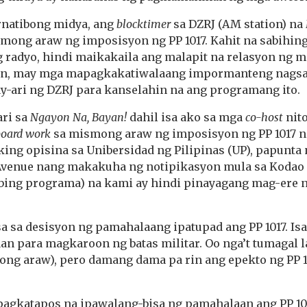
ernatibong midya, ang
blocktimer
sa DZRJ (AM station) na
mong araw ng imposisyon ng PP 1017. Kahit na sabihin
g radyo, hindi maikakaila ang malapit na relasyon ng 
yan, may mga mapagkakatiwalaang impormanteng nags
-ari ng DZRJ para kanselahin na ang programang ito.
ri sa
Ngayon Na, Bayan!
dahil isa ako sa mga
co-host
nito
board work
sa mismong araw ng imposisyon ng PP 1017 n
king opisina sa Unibersidad ng Pilipinas (UP), papunta 
Avenue nang makakuha ng notipikasyon mula sa Kodao
bing programa) na kami ay hindi pinayagang mag-ere 
 sa desisyon ng pamahalaang ipatupad ang PP 1017. Isa
n para magkaroon ng batas militar. Oo nga’t tumagal 
tong araw), pero damang dama pa rin ang epekto ng PP 
pagkatapos na ipawalang-bisa ng pamahalaan ang PP 101