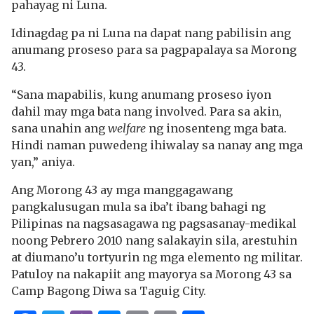
pahayag ni Luna.
Idinagdag pa ni Luna na dapat nang pabilisin ang
anumang proseso para sa pagpapalaya sa Morong
43.
“Sana mapabilis, kung anumang proseso iyon
dahil may mga bata nang involved. Para sa akin,
sana unahin ang
welfare
ng inosenteng mga bata.
Hindi naman puwedeng ihiwalay sa nanay ang mga
yan,” aniya.
Ang Morong 43 ay mga manggagawang
pangkalusugan mula sa iba’t ibang bahagi ng
Pilipinas na nagsasagawa ng pagsasanay-medikal
noong Pebrero 2010 nang salakayin sila, arestuhin
at diumano’u tortyurin ng mga elemento ng militar.
Patuloy na nakapiit ang mayorya sa Morong 43 sa
Camp Bagong Diwa sa Taguig City.