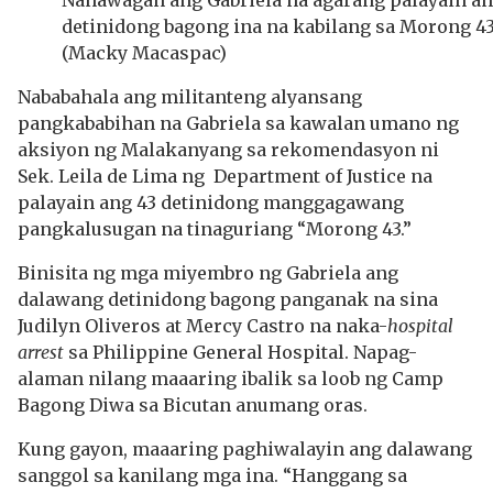
Nanawagan ang Gabriela na agarang palayain a
detinidong bagong ina na kabilang sa Morong 43
(Macky Macaspac)
Nababahala ang militanteng alyansang
pangkababihan na Gabriela sa kawalan umano ng
aksiyon ng Malakanyang sa rekomendasyon ni
Sek. Leila de Lima ng Department of Justice na
palayain ang 43 detinidong manggagawang
pangkalusugan na tinaguriang “Morong 43.”
Binisita ng mga miyembro ng Gabriela ang
dalawang detinidong bagong panganak na sina
Judilyn Oliveros at Mercy Castro na naka-
hospital
arrest
sa Philippine General Hospital. Napag-
alaman nilang maaaring ibalik sa loob ng Camp
Bagong Diwa sa Bicutan anumang oras.
Kung gayon, maaaring paghiwalayin ang dalawang
sanggol sa kanilang mga ina. “Hanggang sa