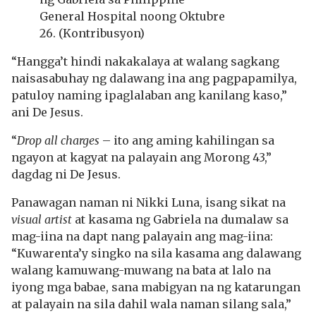
General Hospital noong Oktubre
26. (Kontribusyon)
“Hangga’t hindi nakakalaya at walang sagkang
naisasabuhay ng dalawang ina ang pagpapamilya,
patuloy naming ipaglalaban ang kanilang kaso,”
ani De Jesus.
“
Drop all charges
– ito ang aming kahilingan sa
ngayon at kagyat na palayain ang Morong 43,”
dagdag ni De Jesus.
Panawagan naman ni Nikki Luna, isang sikat na
visual artist
at kasama ng Gabriela na dumalaw sa
mag-iina na dapt nang palayain ang mag-iina:
“Kuwarenta’y singko na sila kasama ang dalawang
walang kamuwang-muwang na bata at lalo na
iyong mga babae, sana mabigyan na ng katarungan
at palayain na sila dahil wala naman silang sala,”