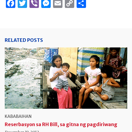
Facebook
Twitter
Viber
Messenger
Email
Copy
Share
Link
RELATED POSTS
KABABAIHAN
Reserbasyon sa RH Bill, sa gitna ng pagdiriwang