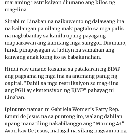
maraming restriksiyon diumano ang kilos ng
mag-iina.
Sinabi ni Linaban na naikuwento ng dalawang ina
na kailangan pa nilang makipagtalo sa mga pulis
na nagbabantay sa kanila upang payagang
mapaarawan ang kanilang mga sanggol. Diumano,
hindi pinapayagan si Judilyn na samahan ang
kanyang anak kung ito ay babakunahan.
Hindi raw umano kasama sa patakaran ng BJMP
ang pagsama ng mga ina sa anumang panig ng
ospital. “Dahil sa mga restriksiyon sa mag-iina,
ang PGH ay ekstensiyon ng BJMP,” pahayag ni
Linaban.
Ipinunto naman ni Gabriela Women’s Party Rep.
Emmi de Jesus na sa puntong ito, walang dahilan
upang manatiling nakabilanggo ang “Morong 43.”
Ayon kay De Jesus, matagal na silang nagsampa ng