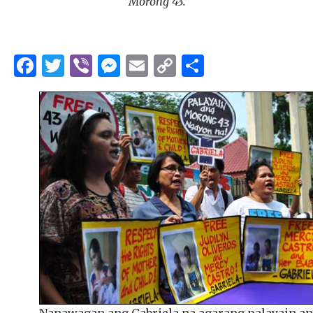
“Morong 43.”
Facebook
Twitter
Viber
Messenger
Email
Copy
Share
Link