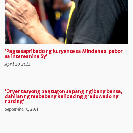
‘Pagsasapribado ng kuryente sa Mindanao, pabor
sa interes nina Sy’
April 20, 2012
‘Oryentasyong pagtugon sa pangingibang bansa,
dahilan ng mababang kalidad ng graduwado ng
narsing’
September 9, 2011