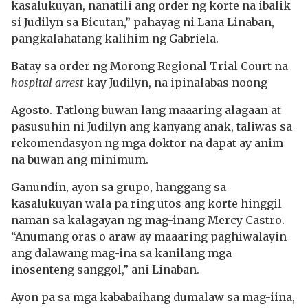
kasalukuyan, nanatili ang order ng korte na ibalik
si Judilyn sa Bicutan,” pahayag ni Lana Linaban,
pangkalahatang kalihim ng Gabriela.
Batay sa order ng Morong Regional Trial Court na
hospital arrest
kay Judilyn, na ipinalabas noong
Agosto. Tatlong buwan lang maaaring alagaan at
pasusuhin ni Judilyn ang kanyang anak, taliwas sa
rekomendasyon ng mga doktor na dapat ay anim
na buwan ang minimum.
Ganundin, ayon sa grupo, hanggang sa
kasalukuyan wala pa ring utos ang korte hinggil
naman sa kalagayan ng mag-inang Mercy Castro.
“Anumang oras o araw ay maaaring paghiwalayin
ang dalawang mag-ina sa kanilang mga
inosenteng sanggol,” ani Linaban.
Ayon pa sa mga kababaihang dumalaw sa mag-iina,