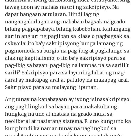
tawag doon ay mataas na uri ng sakripisyo. Na
dapat hangaan at tularan. Hindi laging
nangangahulugan ang mababa o bagsak na grado
bilang pagpapabaya, bilang kabobohan. Kailangang
suriin ang uri ng pagliban sa klase o pagbagsak sa
eskwela: ito ba’y sakripisyong bunga lamang ng
pagmomoda sa burgis na pag-ibig at paglalango sa
alak ng kapitalismo; o ito ba’y sakripisyo para sa
pag-ibig sa bayan, pag-ibig na lampas pa sa sarili’t
sarili? Sakripisyo para sa layuning lahat ng mag-
aaral ay makapag-aral at patuloy na makapag-aral.
Sakripisyo para sa malayang lipunan.
Ang tunay na kapabayaan ay iyong isinasakripisyo
ang paglilingkod sa bayan para makakuha ng
hungkag na uno at mataas na grado mula sa
neoliberal at pasistang sistema. E, ano kung uno ka
kung hindi ka naman tunay na naglingkod sa
masa! Aanhin mo ang laude kung ang utak mo’y