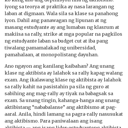
iyong sa teorya at praktika ay nasa larangan ng
laban at digmaan. Wala sila sa klase sa panahong
iyon. Dahil ang panawagan ng lipunan at ng
masang estudyante ay ang lumabas ng klasrum at
makiisa sa rally, strike at mga popular na pagkilos
ng estudyante laban sa budget cut at iba pang
tiwalang pamamalakad ng unibersidad,
pamahalaan, at monopolistang dayuhan.
Ano ngayon ang kanilang kaibahan? Ang unang
klase ng aktibista ay lalahok sa rally kapag walang
exam. Ang ikalawang klase ng aktibista ay lalahok
sa rally kahit na pasistahin pa sila ng guro at
sabihing ang mag-rally ay tiyak na babagsak sa
exam. Sa unang tingin, kahanga-hanga ang unang
aktibistang “nababalanse” ang aktibismo at pag-
aaral. Anila, hindi lamang sa pagra-rally nasusukat
ang aktibismo. Para paniwalaan ang isang
aktibista — ang isang lider-estudyanteng aktibista