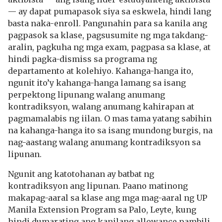
— ay dapat pumapasok siya sa eskwela, hindi lang
basta naka-enroll. Pangunahin para sa kanila ang
pagpasok sa klase, pagsusumite ng mga takdang-
aralin, pagkuha ng mga exam, pagpasa sa klase, at
hindi pagka-dismiss sa programa ng
departamento at kolehiyo. Kahanga-hanga ito,
ngunit ito’y kahanga-hanga lamang sa isang
perpektong lipunang walang anumang
kontradiksyon, walang anumang kahirapan at
pagmamalabis ng iilan. O mas tama yatang sabihin
na kahanga-hanga ito sa isang mundong burgis, na
nag-aastang walang anumang kontradiksyon sa
lipunan.
Ngunit ang katotohanan ay batbat ng
kontradiksyon ang lipunan. Paano matinong
makapag-aaral sa klase ang mga mag-aaral ng UP
Manila Extension Program sa Palo, Leyte, kung
hindi dumarating ang kanilang allowance pambili