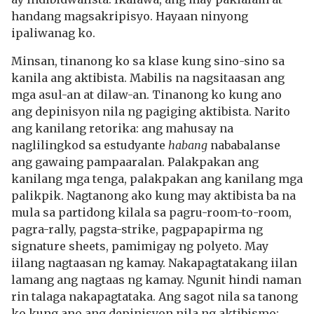
handang magsakripisyo. Hayaan ninyong
ipaliwanag ko.
Minsan, tinanong ko sa klase kung sino-sino sa
kanila ang aktibista. Mabilis na nagsitaasan ang
mga asul-an at dilaw-an. Tinanong ko kung ano
ang depinisyon nila ng pagiging aktibista. Narito
ang kanilang retorika: ang mahusay na
naglilingkod sa estudyante
habang
nababalanse
ang gawaing pampaaralan. Palakpakan ang
kanilang mga tenga, palakpakan ang kanilang mga
palikpik. Nagtanong ako kung may aktibista ba na
mula sa partidong kilala sa pagru-room-to-room,
pagra-rally, pagsta-strike, pagpapapirma ng
signature sheets, pamimigay ng polyeto. May
iilang nagtaasan ng kamay. Nakapagtatakang iilan
lamang ang nagtaas ng kamay. Ngunit hindi naman
rin talaga nakapagtataka. Ang sagot nila sa tanong
ko kung ano ang depinisyon nila ng aktibismo: