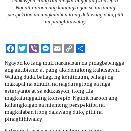
edukasyon, itong tila magkatunggaling konsepto.
Ngunit naroon ang kahungkagan sa mismong
perspektiba na magkalaban itong dalawang dulo, pilit
na pinaghihiwalay.
Facebook
Twitter
Viber
Messenger
Email
Copy
Share
Link
Ngayon ko lang muli naranasan na pinagbabangga
ang aktibismo at pang-akademikong kahusayan.
Walang duda, bahagi ng kontinuum, bahagi ng
makapal na sinulid na nagdurugtong sa mga
estudyante at sa edukasyon, itong tila
magkatunggaling konsepto. Ngunit naroon ang
kahungkagan sa mismong perspektiba na
magkalaban itong dalawang dulo, pilit na
pinaghihiwalay.
Sa buong kasaysayan ng sistemang pang-