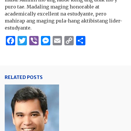
puro tae. Madaling maging honorable at
academically excellent na estudyante, pero
mahirap ang maging pula-hang aktibistang lider-
estudyante.
Facebook
Twitter
Viber
Messenger
Email
Copy
Share
Link
RELATED POSTS