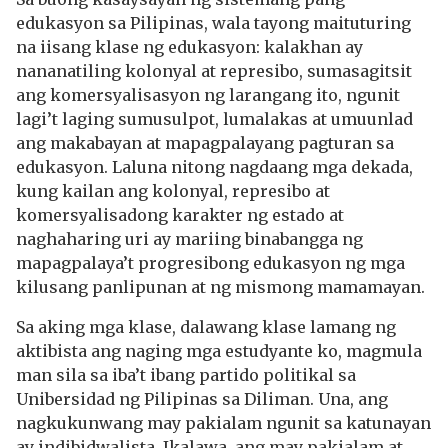
edukasyon sa Pilipinas, wala tayong maituturing
na iisang klase ng edukasyon: kalakhan ay
nananatiling kolonyal at represibo, sumasagitsit
ang komersyalisasyon ng larangang ito, ngunit
lagi’t laging sumusulpot, lumalakas at umuunlad
ang makabayan at mapagpalayang pagturan sa
edukasyon. Laluna nitong nagdaang mga dekada,
kung kailan ang kolonyal, represibo at
komersyalisadong karakter ng estado at
naghaharing uri ay mariing binabangga ng
mapagpalaya’t progresibong edukasyon ng mga
kilusang panlipunan at ng mismong mamamayan.
Sa aking mga klase, dalawang klase lamang ng
aktibista ang naging mga estudyante ko, magmula
man sila sa iba’t ibang partido politikal sa
Unibersidad ng Pilipinas sa Diliman. Una, ang
nagkukunwang may pakialam ngunit sa katunayan
ay indibidwalista. Ikalawa, ang may pakialam at