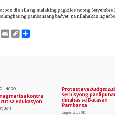
roon din sila ng malaking pagkilos noong Setyembre 
balangkas ng pambansang badyet, na nilahukan ng aabot
ok
er
ber
Messenger
Email
Copy
Share
Link
Protesta vs
budget cu
G LINGGO
serbisyong panlipuna
 nagmartsa kontra
dinahas sa Batasan
cut sa edukasyon
Pambansa
3, 2011
August 25, 2011