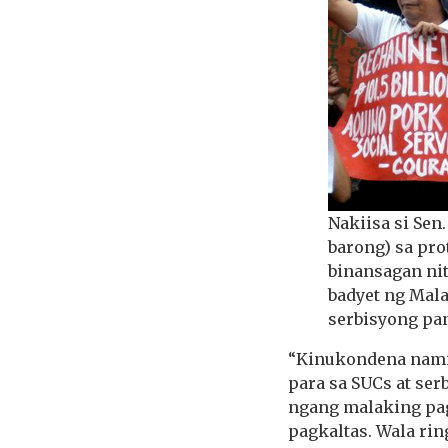
Nakiisa si Sen
barong) sa pro
binansagan ni
badyet ng Mal
serbisyong pan
“Kinukondena nami
para sa SUCs at se
ngang malaking pag
pagkaltas. Wala rin