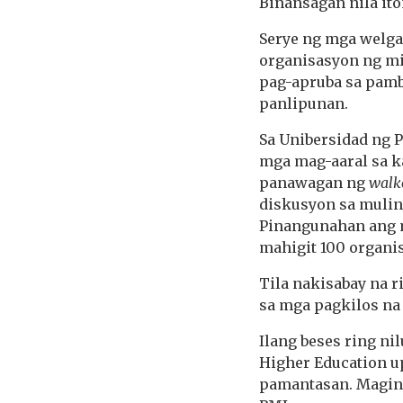
Binansagan nila ito
Serye ng mga welga,
organisasyon ng mi
pag-apruba sa pamb
panlipunan.
Sa Unibersidad ng P
mga mag-aaral sa ka
panawagan ng
walk
diskusyon sa mulin
Pinangunahan ang m
mahigit 100 organis
Tila nakisabay na r
sa mga pagkilos na 
Ilang beses ring n
Higher Education u
pamantasan. Maging