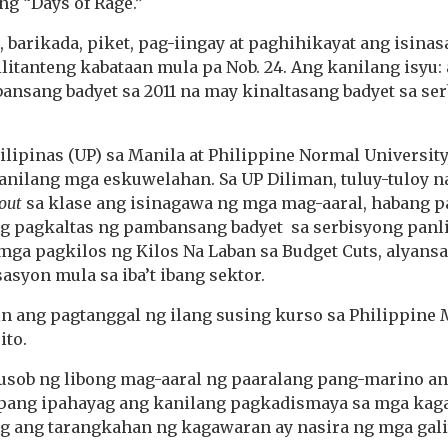
ng “Days of Rage.”
 barikada, piket, pag-iingay at paghihikayat ang isin
litanteng kabataan mula pa Nob. 24. Ang kanilang isyu
ansang badyet sa 2011 na may kinaltasang badyet sa se
ilipinas (UP) sa Manila at Philippine Normal Universit
nilang mga eskuwelahan. Sa UP Diliman, tuluy-tuloy na
out
sa klase ang isinagawa ng mga mag-aaral, habang p
g pagkaltas ng pambansang badyet sa serbisyong panl
ga pagkilos ng Kilos Na Laban sa Budget Cuts, alyansa
asyon mula sa iba’t ibang sektor.
in ang pagtanggal ng ilang susing kurso sa Philippine 
ito.
ilusob ng libong mag-aaral ng paaralang pang-marino 
pang ipahayag ang kanilang pagkadismaya sa mga kag
 ang tarangkahan ng kagawaran ay nasira ng mga gali