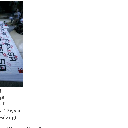
g
ga
 UP
a 'Days of
 Galang)