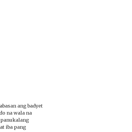
nabasan ang badyet
do na wala na
g panukalang
at iba pang