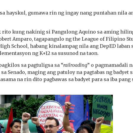
a hayskul, gumawa rin ng ingay nang puntahan nila a
 rito kung nakinig si Pangulong Aquino sa aming hilin
obert Amparo, tagapangulo ng the League of Filipino Stu
gh School, habang kinalampag nila ang DepED laban s
ementasyon ng K+12 sa susunod na taon.
agkilos sa pagtuligsa sa “
railroading
” o pagmamadali n
a Senado, maging ang patuloy na pagtabas ng badyet sa
Kasama na rin dito pagbawas sa badyet para sa iba pang