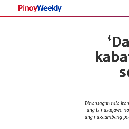
Pinoy
Weekly
‘Da
kaba
s
Binansagan nila iton
ang isinasagawa ng
ang nakaambang pag-