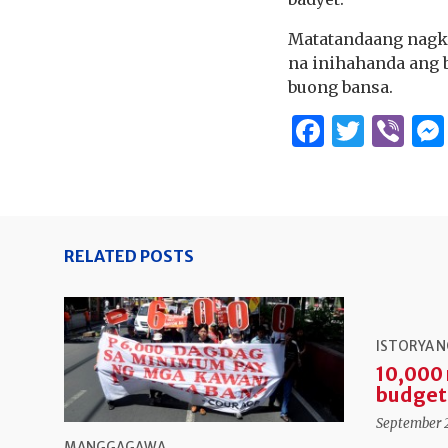
Matatandaang nagka
na inihahanda ang 
buong bansa.
Facebo
Twitt
Vi
RELATED POSTS
ISTORYA N
10,000
budget 
September 2
MANGGAGAWA