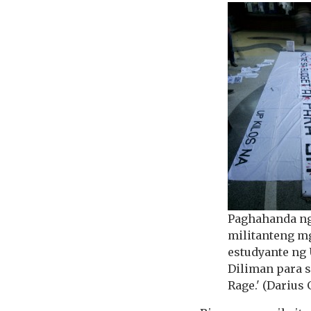
Paghahanda n
militanteng m
estudyante ng
Diliman para s
Rage.' (Darius