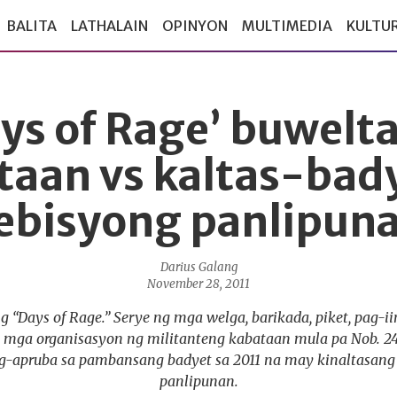
BALITA
LATHALAIN
OPINYON
MULTIMEDIA
KULTU
ys of Rage’ buwelt
taan vs kaltas-bady
ebisyong panlipun
Darius Galang
November 28, 2011
g “Days of Rage.” Serye ng mga welga, barikada, piket, pag-i
 mga organisasyon ng militanteng kabataan mula pa Nob. 24.
apruba sa pambansang badyet sa 2011 na may kinaltasang 
panlipunan.