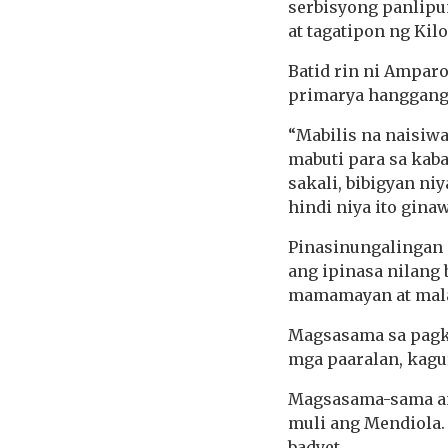
serbisyong panlipu
at tagatipon ng Kilo
Batid rin ni Ampar
primarya hanggang 
“Mabilis na naisiw
mabuti para sa kaba
sakali, bibigyan n
hindi niya ito gina
Pinasinungalingan
ang ipinasa nilang 
mamamayan at mala
Magsasama sa pagki
mga paaralan, kagur
Magsasama-sama an
muli ang Mendiola.
badyet.