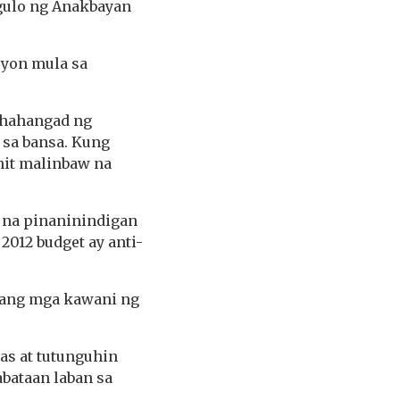
gulo ng Anakbayan
syon mula sa
aghahangad ng
 sa bansa. Kung
nit malinbaw na
na pinaninindigan
 2012 budget ay anti-
 ang mga kawani ng
s at tutunguhin
bataan laban sa