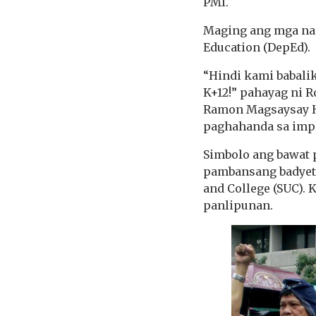
PMI.
Maging ang mga nas
Education (DepEd).
“Hindi kami babalik
K+12!” pahayag ni R
Ramon Magsaysay Hi
paghahanda sa impl
Simbolo ang bawat p
pambansang badyet s
and College (SUC). 
panlipunan.