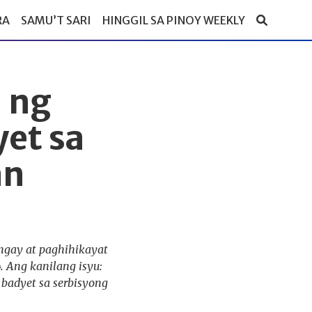
RA
SAMU’T SARI
HINGGIL SA PINOY WEEKLY
a ng
et sa
an
ingay at paghihikayat
 Ang kanilang isyu:
badyet sa serbisyong