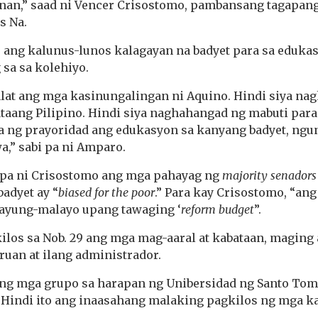
nan,” saad ni Vencer Crisostomo, pambansang tagapan
s Na.
o ang kalunus-lunos kalagayan na badyet para sa eduka
sa sa kolehiyo.
alat ang mga kasinungalingan ni Aquino. Hindi siya n
taang Pilipino. Hindi siya naghahangad ng mabuti para
iya ng prayoridad ang edukasyon sa kanyang badyet, ngu
wa,” sabi pa ni Amparo.
 pa ni Crisostomo ang mga pahayag ng
majority senadors
badyet ay “
biased for the poor
.” Para kay Crisostomo, “ang
yung-malayo upang tawaging ‘
reform budget
”.
los sa Nob. 29 ang mga mag-aaral at kabataan, maging
uan at ilang administrador.
g mga grupo sa harapan ng Unibersidad ng Santo Toma
 Hindi ito ang inaasahang malaking pagkilos ng mga ka