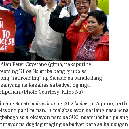
. Alan Peter Cayetano (gitna, nakaputing
testa ng Kilos Na at iba pang grupo sa
tong "railroading" ng Senado sa panukalang
akanyang na kakaltas sa badyet ng mga
lipunan. (Photo Courtesy: Kilos Na)
n ang Senate
railroading
ng 2012
budget
ni Aquino, na ti
rbisyong panlipunan. Lumalabas ayon sa ilang nasa Sena
babago sa alokasyon para sa SUC, naaprubahan pa an
g mayor na dagdag maging sa badyet para sa kalusugan 