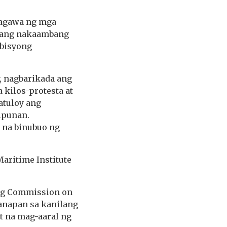
asagawa ng mga
: ang nakaambang
rbisyong
y, nagbarikada ang
 kilos-protesta at
atuloy ang
ipunan.
 na binubuo ng
Maritime Institute
ang Commission on
anapan sa kanilang
t na mag-aaral ng