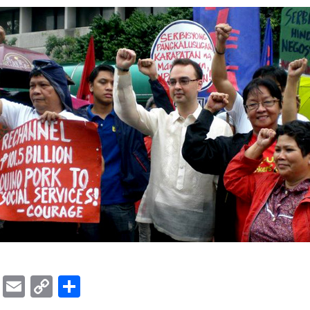
ok
er
ber
Messenger
Email
Copy
Share
Link