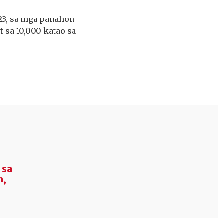
23, sa mga panahon
 sa 10,000 katao sa
t
sa
n,