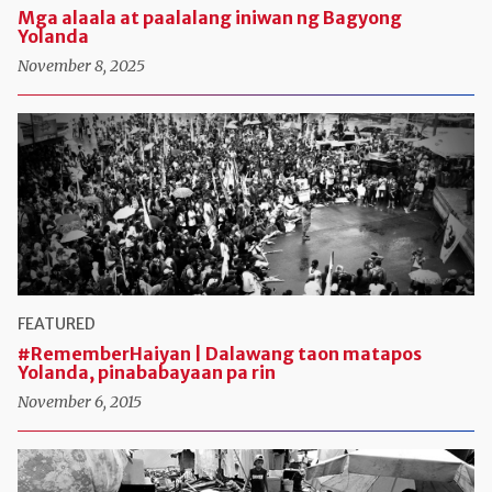
Mga alaala at paalalang iniwan ng Bagyong
Yolanda
November 8, 2025
FEATURED
#RememberHaiyan | Dalawang taon matapos
Yolanda, pinababayaan pa rin
November 6, 2015