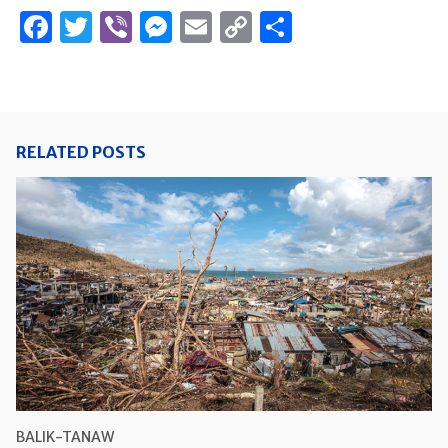
Facebook
Twitter
Viber
Messenger
Email
Copy
Share
Link
RELATED POSTS
BALIK-TANAW