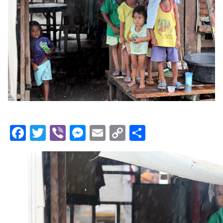
Facebook
Twitter
Viber
Messenger
Email
Copy
Share
Link