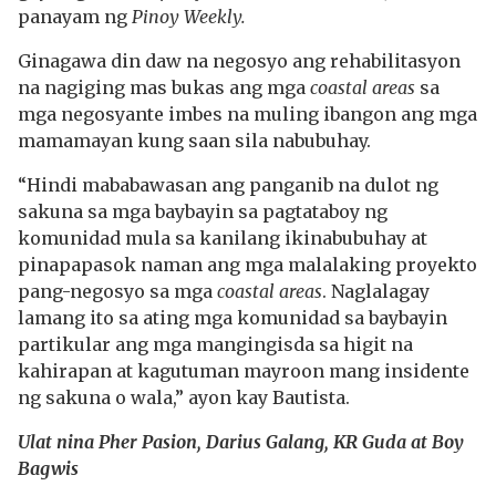
panayam ng
Pinoy Weekly.
Ginagawa din daw na negosyo ang rehabilitasyon
na nagiging mas bukas ang mga
coastal areas
sa
mga negosyante imbes na muling ibangon ang mga
mamamayan kung saan sila nabubuhay.
“Hindi mababawasan ang panganib na dulot ng
sakuna sa mga baybayin sa pagtataboy ng
komunidad mula sa kanilang ikinabubuhay at
pinapapasok naman ang mga malalaking proyekto
pang-negosyo sa mga
coastal areas
. Naglalagay
lamang ito sa ating mga komunidad sa baybayin
partikular ang mga mangingisda sa higit na
kahirapan at kagutuman mayroon mang insidente
ng sakuna o wala,” ayon kay Bautista.
Ulat nina Pher Pasion, Darius Galang, KR Guda at Boy
Bagwis