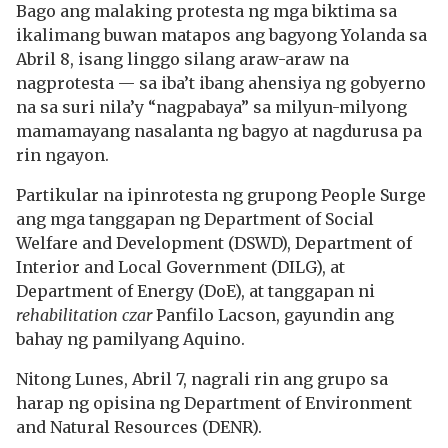
Bago ang malaking protesta ng mga biktima sa
ikalimang buwan matapos ang bagyong Yolanda sa
Abril 8, isang linggo silang araw-araw na
nagprotesta — sa iba’t ibang ahensiya ng gobyerno
na sa suri nila’y “nagpabaya” sa milyun-milyong
mamamayang nasalanta ng bagyo at nagdurusa pa
rin ngayon.
Partikular na ipinrotesta ng grupong People Surge
ang mga tanggapan ng Department of Social
Welfare and Development (DSWD), Department of
Interior and Local Government (DILG), at
Department of Energy (DoE), at tanggapan ni
rehabilitation czar
Panfilo Lacson, gayundin ang
bahay ng pamilyang Aquino.
Nitong Lunes, Abril 7, nagrali rin ang grupo sa
harap ng opisina ng Department of Environment
and Natural Resources (DENR).