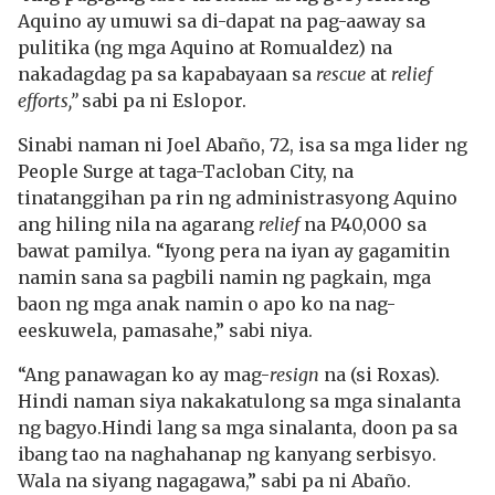
Aquino ay umuwi sa di-dapat na pag-aaway sa
pulitika (ng mga Aquino at Romualdez) na
nakadagdag pa sa kapabayaan sa
rescue
at
relief
efforts,”
sabi pa ni Eslopor.
Sinabi naman ni Joel Abaño, 72, isa sa mga lider ng
People Surge at taga-Tacloban City, na
tinatanggihan pa rin ng administrasyong Aquino
ang hiling nila na agarang
relief
na P40,000 sa
bawat pamilya. “Iyong pera na iyan ay gagamitin
namin sana sa pagbili namin ng pagkain, mga
baon ng mga anak namin o apo ko na nag-
eeskuwela, pamasahe,” sabi niya.
“Ang panawagan ko ay mag-
resign
na (si Roxas).
Hindi naman siya nakakatulong sa mga sinalanta
ng bagyo.Hindi lang sa mga sinalanta, doon pa sa
ibang tao na naghahanap ng kanyang serbisyo.
Wala na siyang nagagawa,” sabi pa ni Abaño.