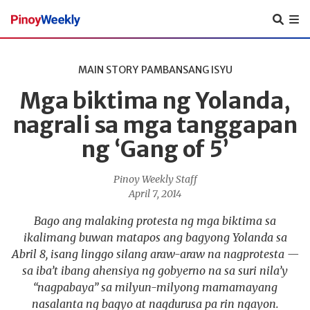
Pinoy
Weekly
MAIN STORY
PAMBANSANG ISYU
Mga biktima ng Yolanda,
nagrali sa mga tanggapan
ng ‘Gang of 5’
Pinoy Weekly Staff
April 7, 2014
Bago ang malaking protesta ng mga biktima sa
ikalimang buwan matapos ang bagyong Yolanda sa
Abril 8, isang linggo silang araw-araw na nagprotesta —
sa iba’t ibang ahensiya ng gobyerno na sa suri nila’y
“nagpabaya” sa milyun-milyong mamamayang
nasalanta ng bagyo at nagdurusa pa rin ngayon.