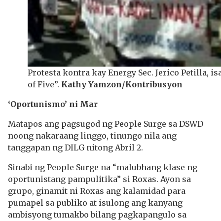
Protesta kontra kay Energy Sec. Jerico Petilla, i
of Five”.
Kathy Yamzon/Kontribusyon
‘Oportunismo’ ni Mar
Matapos ang pagsugod ng People Surge sa DSWD
noong nakaraang linggo, tinungo nila ang
tanggapan ng DILG nitong Abril 2.
Sinabi ng People Surge na “malubhang klase ng
oportunistang pampulitika” si Roxas. Ayon sa
grupo, ginamit ni Roxas ang kalamidad para
pumapel sa publiko at isulong ang kanyang
ambisyong tumakbo bilang pagkapangulo sa