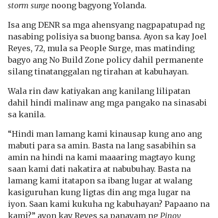
storm surge
noong bagyong Yolanda.
Isa ang DENR sa mga ahensyang nagpapatupad ng
nasabing polisiya sa buong bansa. Ayon sa kay Joel
Reyes, 72, mula sa People Surge, mas matinding
bagyo ang No Build Zone policy dahil permanente
silang tinatanggalan ng tirahan at kabuhayan.
Wala rin daw katiyakan ang kanilang lilipatan
dahil hindi malinaw ang mga pangako na sinasabi
sa kanila.
“Hindi man lamang kami kinausap kung ano ang
mabuti para sa amin. Basta na lang sasabihin sa
amin na hindi na kami maaaring magtayo kung
saan kami dati nakatira at nabubuhay. Basta na
lamang kami itatapon sa ibang lugar at walang
kasiguruhan kung ligtas din ang mga lugar na
iyon. Saan kami kukuha ng kabuhayan? Papaano na
kami?” ayon kay Reyes sa panayam ng
Pinoy