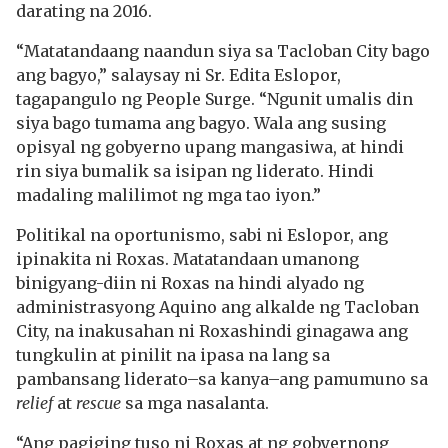
darating na 2016.
“Matatandaang naandun siya sa Tacloban City bago
ang bagyo,” salaysay ni Sr. Edita Eslopor,
tagapangulo ng People Surge. “Ngunit umalis din
siya bago tumama ang bagyo. Wala ang susing
opisyal ng gobyerno upang mangasiwa, at hindi
rin siya bumalik sa isipan ng liderato. Hindi
madaling malilimot ng mga tao iyon.”
Politikal na oportunismo, sabi ni Eslopor, ang
ipinakita ni Roxas. Matatandaan umanong
binigyang-diin ni Roxas na hindi alyado ng
administrasyong Aquino ang alkalde ng Tacloban
City, na inakusahan ni Roxashindi ginagawa ang
tungkulin at pinilit na ipasa na lang sa
pambansang liderato–sa kanya–ang pamumuno sa
relief
at
rescue
sa mga nasalanta.
“Ang pagiging tuso ni Roxas at ng gobyernong