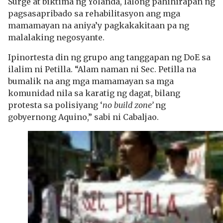
Surge at biktima ng Yolanda, lalong pahihirapan ng
pagsasapribado sa rehabilitasyon ang mga
mamamayan na aniya’y pagkakakitaan pa ng
malalaking negosyante.
Ipinortesta din ng grupo ang tanggapan ng DoE sa
ilalim ni Petilla. “Alam naman ni Sec. Petilla na
bumalik na ang mga mamamayan sa mga
komunidad nila sa karatig ng dagat, bilang
protesta sa polisiyang ‘
no build zone’
ng
gobyernong Aquino,” sabi ni Cabaljao.