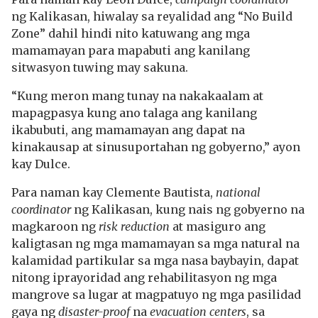
ng Kalikasan, hiwalay sa reyalidad ang “No Build
Zone” dahil hindi nito katuwang ang mga
mamamayan para mapabuti ang kanilang
sitwasyon tuwing may sakuna.
“Kung meron mang tunay na nakakaalam at
mapagpasya kung ano talaga ang kanilang
ikabubuti, ang mamamayan ang dapat na
kinakausap at sinusuportahan ng gobyerno,” ayon
kay Dulce.
Para naman kay Clemente Bautista,
national
coordinator
ng Kalikasan, kung nais ng gobyerno na
magkaroon ng
risk reduction
at masiguro ang
kaligtasan ng mga mamamayan sa mga natural na
kalamidad partikular sa mga nasa baybayin, dapat
nitong iprayoridad ang rehabilitasyon ng mga
mangrove sa lugar at magpatuyo ng mga pasilidad
gaya ng
disaster-proof
na
evacuation centers
, sa