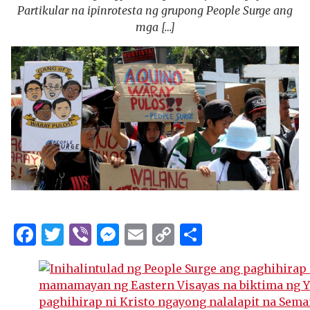
Partikular na ipinrotesta ng grupong People Surge ang
mga […]
Facebook
Twitter
Viber
Messenger
Email
Copy
Share
Link