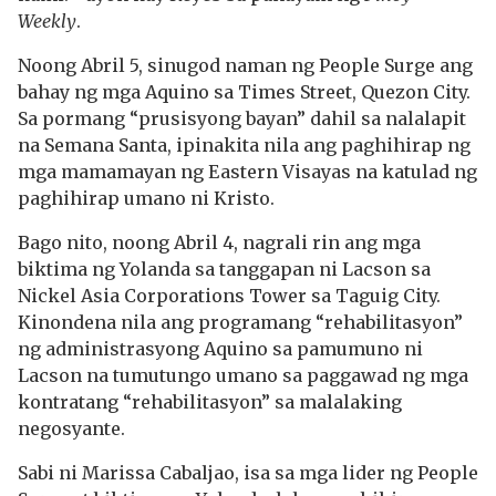
Weekly
.
Noong Abril 5, sinugod naman ng People Surge ang
bahay ng mga Aquino sa Times Street, Quezon City.
Sa pormang “prusisyong bayan” dahil sa nalalapit
na Semana Santa, ipinakita nila ang paghihirap ng
mga mamamayan ng Eastern Visayas na katulad ng
paghihirap umano ni Kristo.
Bago nito, noong Abril 4, nagrali rin ang mga
biktima ng Yolanda sa tanggapan ni Lacson sa
Nickel Asia Corporations Tower sa Taguig City.
Kinondena nila ang programang “rehabilitasyon”
ng administrasyong Aquino sa pamumuno ni
Lacson na tumutungo umano sa paggawad ng mga
kontratang “rehabilitasyon” sa malalaking
negosyante.
Sabi ni Marissa Cabaljao, isa sa mga lider ng People