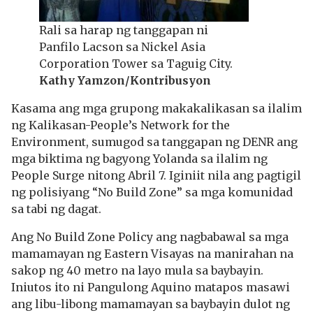
Rali sa harap ng tanggapan ni
Panfilo Lacson sa Nickel Asia
Corporation Tower sa Taguig City.
Kathy Yamzon/Kontribusyon
Kasama ang mga grupong makakalikasan sa ilalim
ng Kalikasan-People’s Network for the
Environment, sumugod sa tanggapan ng DENR ang
mga biktima ng bagyong Yolanda sa ilalim ng
People Surge nitong Abril 7. Iginiit nila ang pagtigil
ng polisiyang “No Build Zone” sa mga komunidad
sa tabi ng dagat.
Ang No Build Zone Policy ang nagbabawal sa mga
mamamayan ng Eastern Visayas na manirahan na
sakop ng 40 metro na layo mula sa baybayin.
Iniutos ito ni Pangulong Aquino matapos masawi
ang libu-libong mamamayan sa baybayin dulot ng