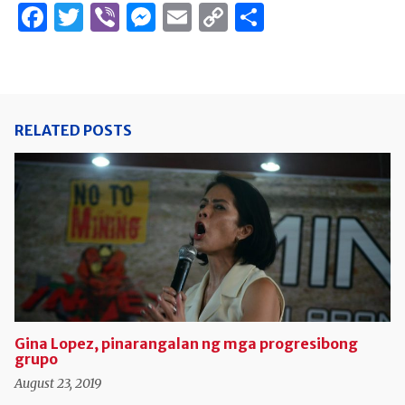
Facebook
Twitter
Viber
Messenger
Email
Copy
Share
Link
RELATED POSTS
Gina Lopez, pinarangalan ng mga progresibong
grupo
August 23, 2019