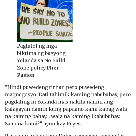
Pagtutol ng mga
biktima ng bagyong
Yolanda sa No Build
Zone policy.
Pher
Pasion
“Hindi puwedeng tirhan pero puwedeng
magnegosyo. Dati tahimik kaming nabubuhay, pero
pagdating ni Yolanda mas nakita namin ang
kalagayan namin kung papaano kami kapag wala
na kaming bahay… wala na kaming ikabubuhay.
Saan na kami?” ayon kay Reyes.
Para naman kay Leon Dulce,
campaign coordinator