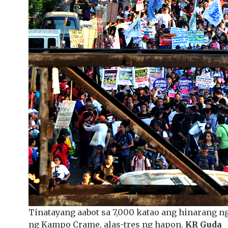
Tinatayang aabot sa 7,000 katao ang hinarang n
ng Kampo Crame, alas-tres ng hapon.
KR Guda