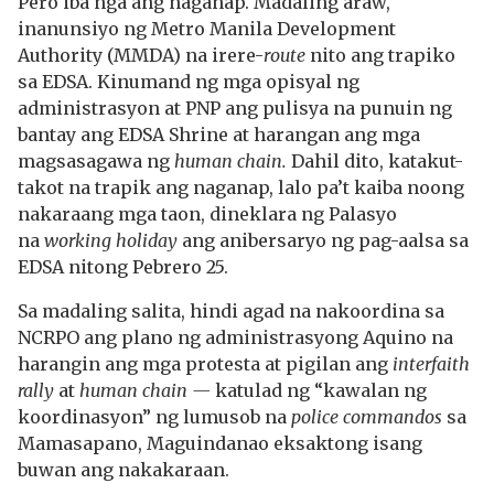
Pero iba nga ang naganap. Madaling araw,
inanunsiyo ng Metro Manila Development
Authority (MMDA) na irere-
route
nito ang trapiko
sa EDSA. Kinumand ng mga opisyal ng
administrasyon at PNP ang pulisya na punuin ng
bantay ang EDSA Shrine at harangan ang mga
magsasagawa ng
human chain.
Dahil dito, katakut-
takot na trapik ang naganap, lalo pa’t kaiba noong
nakaraang mga taon, dineklara ng Palasyo
na
working holiday
ang anibersaryo ng pag-aalsa sa
EDSA nitong Pebrero 25.
Sa madaling salita, hindi agad na nakoordina sa
NCRPO ang plano ng administrasyong Aquino na
harangin ang mga protesta at pigilan ang
interfaith
rally
at
human chain —
katulad ng “kawalan ng
koordinasyon” ng lumusob na
police commandos
sa
Mamasapano, Maguindanao eksaktong isang
buwan ang nakakaraan.