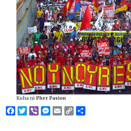
Kuha ni
Pher Pasion
Facebook
Twitter
Viber
Messenger
Email
Copy
Share
Link