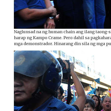
Naglunsad na ng human chain ang ilang taong-si
harap ng Kampo Crame. Pero dahil sa pagkahara
mga demonstrador. Hinarang din sila ng mga pu