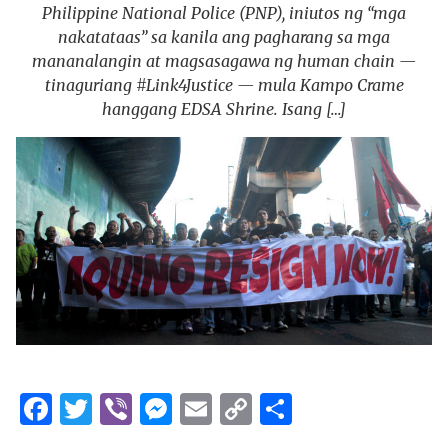
Philippine National Police (PNP), iniutos ng “mga
nakatataas” sa kanila ang pagharang sa mga
mananalangin at magsasagawa ng human chain —
tinaguriang #Link4Justice — mula Kampo Crame
hanggang EDSA Shrine. Isang […]
Facebook
Twitter
Viber
Messenger
Email
Copy
Share
Link