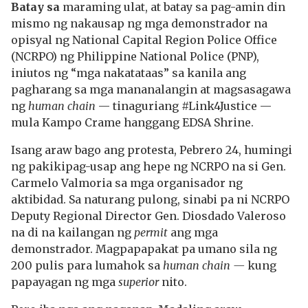
Batay sa
maraming ulat, at batay sa pag-amin din
mismo ng nakausap ng mga demonstrador na
opisyal ng National Capital Region Police Office
(NCRPO) ng Philippine National Police (PNP),
iniutos ng “mga nakatataas” sa kanila ang
pagharang sa mga mananalangin at magsasagawa
ng
human chain
— tinaguriang #Link4Justice —
mula Kampo Crame hanggang EDSA Shrine.
Isang araw bago ang protesta, Pebrero 24, humingi
ng pakikipag-usap ang hepe ng NCRPO na si Gen.
Carmelo Valmoria sa mga organisador ng
aktibidad. Sa naturang pulong, sinabi pa ni NCRPO
Deputy Regional Director Gen. Diosdado Valeroso
na di na kailangan ng
permit
ang mga
demonstrador. Magpapapakat pa umano sila ng
200 pulis para lumahok sa
human chain —
kung
papayagan ng mga
superior
nito.