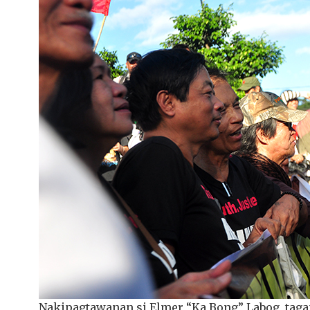
Nakipagtawanan si Elmer “Ka Bong” Labog, taga