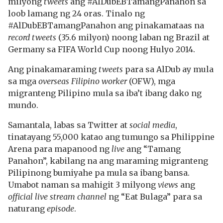
milyong
tweets
ang #AlDubEBTamangPanahon sa
loob lamang ng 24 oras. Tinalo ng
#AlDubEBTamangPanahon ang pinakamataas na
record tweets
(35.6 milyon) noong laban ng Brazil at
Germany sa FIFA World Cup noong Hulyo 2014.
Ang pinakamaraming
tweets
para sa AlDub ay mula
sa mga
overseas Filipino worker
(OFW), mga
migranteng Pilipino mula sa iba’t ibang dako ng
mundo.
Samantala, labas sa Twitter at
social media
,
tinatayang 55,000 katao ang tumungo sa Philippine
Arena para mapanood ng
live
ang “Tamang
Panahon”, kabilang na ang maraming migranteng
Pilipinong bumiyahe pa mula sa ibang bansa.
Umabot naman sa mahigit 3 milyong
views
ang
official live stream channel
ng “Eat Bulaga” para sa
naturang
episode
.