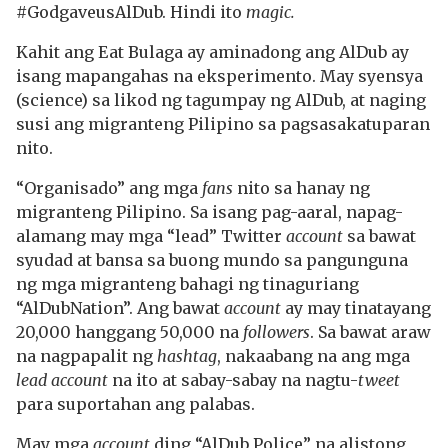
#GodgaveusAlDub. Hindi ito
magic.
Kahit ang Eat Bulaga ay aminadong ang AlDub ay
isang mapangahas na eksperimento. May syensya
(science) sa likod ng tagumpay ng AlDub, at naging
susi ang migranteng Pilipino sa pagsasakatuparan
nito.
“Organisado” ang mga
fans
nito sa hanay ng
migranteng Pilipino. Sa isang pag-aaral, napag-
alamang may mga “lead” Twitter
account
sa bawat
syudad at bansa sa buong mundo sa pangunguna
ng mga migranteng bahagi ng tinaguriang
“AlDubNation”. Ang bawat
account
ay may tinatayang
20,000 hanggang 50,000 na
followers
. Sa bawat araw
na nagpapalit ng
hashtag
, nakaabang na ang mga
lead account
na ito at sabay-sabay na nagtu-
tweet
para suportahan ang palabas.
May mga
account
ding “AlDub Police” na alistong