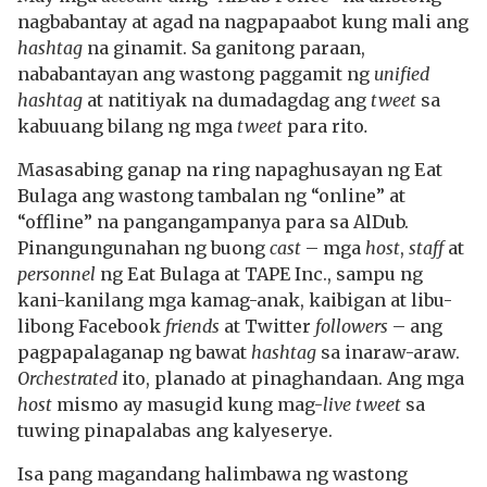
nagbabantay at agad na nagpapaabot kung mali ang
hashtag
na ginamit. Sa ganitong paraan,
nababantayan ang wastong paggamit ng
unified
hashtag
at natitiyak na dumadagdag ang
tweet
sa
kabuuang bilang ng mga
tweet
para rito
.
Masasabing ganap na ring napaghusayan ng Eat
Bulaga ang wastong tambalan ng “online” at
“offline” na pangangampanya para sa AlDub.
Pinangungunahan ng buong
cast
– mga
host
,
staff
at
personnel
ng Eat Bulaga at TAPE Inc., sampu ng
kani-kanilang mga kamag-anak, kaibigan at libu-
libong Facebook
friends
at Twitter
followers
– ang
pagpapalaganap ng bawat
hashtag
sa inaraw-araw.
Orchestrated
ito, planado at pinaghandaan. Ang mga
host
mismo ay masugid kung mag-
live tweet
sa
tuwing pinapalabas ang kalyeserye.
Isa pang magandang halimbawa ng wastong