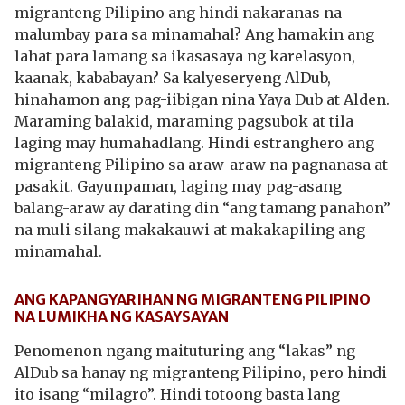
migranteng Pilipino ang hindi nakaranas na
malumbay para sa minamahal? Ang hamakin ang
lahat para lamang sa ikasasaya ng karelasyon,
kaanak, kababayan? Sa kalyeseryeng AlDub,
hinahamon ang pag-iibigan nina Yaya Dub at Alden.
Maraming balakid, maraming pagsubok at tila
laging may humahadlang. Hindi estranghero ang
migranteng Pilipino sa araw-araw na pagnanasa at
pasakit. Gayunpaman, laging may pag-asang
balang-araw ay darating din “ang tamang panahon”
na muli silang makakauwi at makakapiling ang
minamahal.
ANG KAPANGYARIHAN NG MIGRANTENG PILIPINO
NA LUMIKHA NG KASAYSAYAN
Penomenon ngang maituturing ang “lakas” ng
AlDub sa hanay ng migranteng Pilipino, pero hindi
ito isang “milagro”. Hindi totoong basta lang