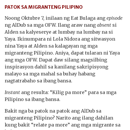
PATOK SA MIGRANTENG PILIPINO
Noong Oktubre 7, inilaan ng Eat Bulaga ang
episode
ng AlDub sa mga OFW. Ilang araw nang
absent
si
Alden sa kalyeserye at lumbay na lumbay na si
Yaya. Ikinumpara ni Lola Nidora ang sitwasyon
nina Yaya at Alden sa kalagayan ng mga
migranteng Pilipino. Aniya, dapat tularan ni Yaya
ang mga OFW. Dapat daw silang magsilbing
inspirasyon dahil sa kanilang sakripisyong
malayo sa mga mahal sa buhay habang
nagtatrabaho sa ibang bansa.
Instant
ang resulta: “Kilig pa more” para sa mga
Pilipino sa ibang bansa.
Bakit nga ba patok na patok ang AlDub sa
migranteng Pilipino? Narito ang ilang dahilan
kung bakit “relate pa more” ang mga migrante sa