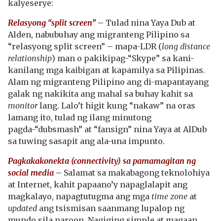
kalyeserye:
Relasyong “split screen”
–
Tulad nina Yaya Dub at
Alden, nabubuhay ang migranteng Pilipino sa
“relasyong split screen” – mapa-LDR (
long distance
relationship
) man o pakikipag-“Skype” sa kani-
kanilang mga kaibigan at kapamilya sa Pilipinas.
Alam ng migranteng Pilipino ang di-mapantayang
galak ng nakikita ang mahal sa buhay kahit sa
monitor
lang. Lalo’t higit kung “nakaw” na oras
lamang ito, tulad ng ilang minutong
pagda-“dubsmash” at “fansign” nina Yaya at AlDub
sa tuwing sasapit ang ala-una impunto.
Pagkakakonekta (connectivity) sa pamamagitan ng
social media
–
Salamat sa makabagong teknolohiya
at Internet, kahit papaano’y napaglalapit ang
magkalayo, napagtutugma ang mga
time zone
at
updated
ang tsismisan saanmang lupalop ng
mundo sila naroon. Nagiging simple at magaan