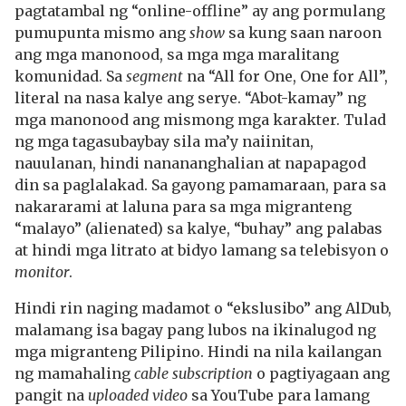
pagtatambal ng “online-offline” ay ang pormulang
pumupunta mismo ang
show
sa kung saan naroon
ang mga manonood, sa mga mga maralitang
komunidad. Sa
segment
na “All for One, One for All”,
literal na nasa kalye ang serye. “Abot-kamay” ng
mga manonood ang mismong mga karakter. Tulad
ng mga tagasubaybay sila ma’y naiinitan,
nauulanan, hindi nanananghalian at napapagod
din sa paglalakad. Sa gayong pamamaraan, para sa
nakararami at laluna para sa mga migranteng
“malayo” (alienated) sa kalye, “buhay” ang palabas
at hindi mga litrato at bidyo lamang sa telebisyon o
monitor
.
Hindi rin naging madamot o “ekslusibo” ang AlDub,
malamang isa bagay pang lubos na ikinalugod ng
mga migranteng Pilipino. Hindi na nila kailangan
ng mamahaling
cable subscription
o pagtiyagaan ang
pangit na
uploaded video
sa YouTube para lamang