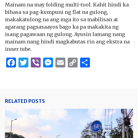
Mainam na may folding multi-tool. Kahit hindi ka
bihasa sa pag-kumpuni ng flat na gulong,
makakatulong na ang mga ito sa mabilisan at
agarang pagsasaayos bago ka pa makakita ng
isang pagawaan ng gulong. Ayusin lamang nang
mainam nang hindi magkabutas rin ang ekstra na
inner tube.
Facebook
Twitter
Viber
Messenger
Email
Copy
Share
Link
RELATED POSTS