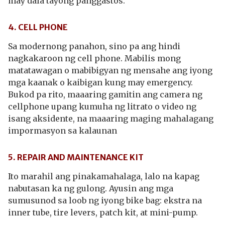
may dala tayong panggastos.
4. CELL PHONE
Sa modernong panahon, sino pa ang hindi
nagkakaroon ng cell phone. Mabilis mong
matatawagan o mabibigyan ng mensahe ang iyong
mga kaanak o kaibigan kung may emergency.
Bukod pa rito, maaaring gamitin ang camera ng
cellphone upang kumuha ng litrato o video ng
isang aksidente, na maaaring maging mahalagang
impormasyon sa kalaunan
5. REPAIR AND MAINTENANCE KIT
Ito marahil ang pinakamahalaga, lalo na kapag
nabutasan ka ng gulong. Ayusin ang mga
sumusunod sa loob ng iyong bike bag: ekstra na
inner tube, tire levers, patch kit, at mini-pump.