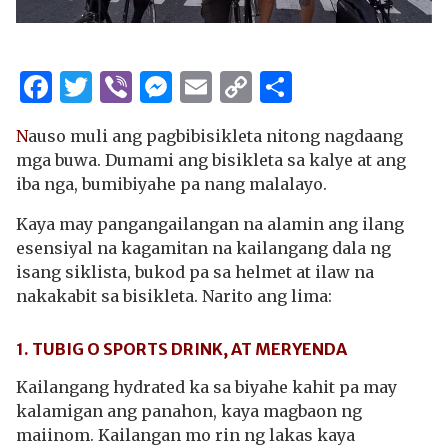
Facebook
Twitter
Viber
Messenger
Email
Copy
Share
Link
N
auso muli ang pagbibisikleta nitong nagdaang
mga buwa. Dumami ang bisikleta sa kalye at ang
iba nga, bumibiyahe pa nang malalayo.
Kaya may pangangailangan na alamin ang ilang
esensiyal na kagamitan na kailangang dala ng
isang siklista, bukod pa sa helmet at ilaw na
nakakabit sa bisikleta. Narito ang lima:
1. TUBIG O SPORTS DRINK, AT MERYENDA
Kailangang hydrated ka sa biyahe kahit pa may
kalamigan ang panahon, kaya magbaon ng
maiinom. Kailangan mo rin ng lakas kaya