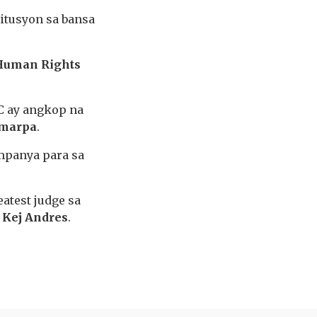
itusyon sa bansa
Human Rights
C ay angkop na
umarpa
.
mpanya para sa
atest judge sa
n
Kej Andres
.