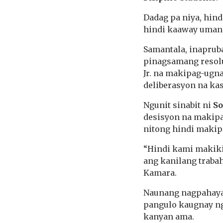
Dadag pa niya, hin
hindi kaaway umano
Samantala, inaprub
pinagsamang resol
Jr. na makipag-ugna
deliberasyon na ka
Ngunit sinabit ni
So
desisyon na makipa
nitong hindi makip
“Hindi kami makiki
ang kanilang traba
Kamara.
Naunang nagpahayag
pangulo kaugnay ng
kanyan ama.