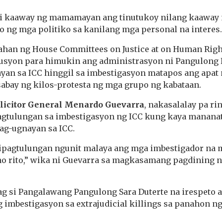
di kaaway ng mamamayan ang tinutukoy nilang kaaway 
 ng mga politiko sa kanilang mga personal na interes.
ahan ng House Committees on Justice at on Human Rig
usyon para himukin ang administrasyon ni Pangulong
yan sa ICC hinggil sa imbestigasyon matapos ang apat 
sabay ng kilos-protesta ng mga grupo ng kabataan.
licitor General Menardo Guevarra
, nakasalalay pa ri
gtulungan sa imbestigasyon ng ICC kung kaya mananat
ag-ugnayan sa ICC.
pagtulungan ngunit malaya ang mga imbestigador na 
ho rito,” wika ni Guevarra sa magkasamang pagdining 
 si Pangalawang Pangulong Sara Duterte na irespeto 
 imbestigasyon sa extrajudicial killings sa panahon 