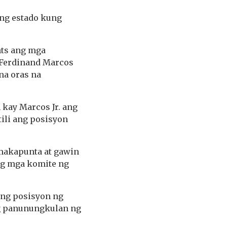
ng estado kung
hts ang mga
 Ferdinand Marcos
na oras na
n kay Marcos Jr. ang
ili ang posisyon
makapunta at gawin
ng mga komite ng
ang posisyon ng
ng panunungkulan ng