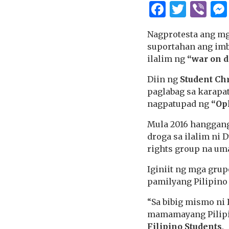
Facebo
Twitt
Vi
Nagprotesta ang mg
suportahan ang im
ilalim ng
“war on d
Diin ng
Student Ch
paglabag sa karapat
nagpatupad ng
“Op
Mula 2016 hanggang
droga sa ilalim ni 
rights group na um
Iginiit ng mga grup
pamilyang Pilipino
“Sa bibig mismo ni
mamamayang Pilipin
Filipino Students
.