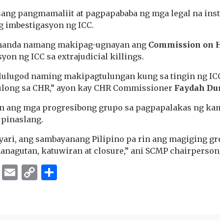
isang pangmamaliit at pagpapababa ng mga legal na inst
 imbestigasyon ng ICC.
, handa namang makipag-ugnayan ang
Commission on 
yon ng ICC sa extrajudicial killings.
alulugod naming makipagtulungan kung sa tingin ng IC
tulong sa CHR,” ayon kay CHR Commissioner
Faydah D
n ang mga progresibong grupo sa pagpapalakas ng ka
 pinaslang.
ri, ang sambayanang Pilipino pa rin ang magiging gre
nagutan, katuwiran at closure,” ani SCMP chairperso
ok
er
ber
Messenger
Email
Copy
Share
Link