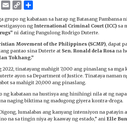
ok
er
ber
Messenger
Email
Copy
Share
Link
a grupo ng kabataan sa harap ng Batasang Pambansa ni
bestigasyon ng
International Criminal Court (ICC)
sa 
rugs”
ni dating Pangulong Rodrigo Duterte.
ristian Movement of the Philippines (SCMP)
, dapat 
ang pantao sina Duterte at
Sen. Ronald dela Rosa
na h
lan Tokhang.”
 2022, tinatayang mahigit 7,000 ang pinaslang sa mga
Duterte ayon sa Department of Justice. Tinataya naman
abot sa mahigit 20,000 ang pinaslang.
o ng kabataan na hustisya ang hinihingi nila at ng na
 na naging biktima ng madugong giyera kontra-droga.
 Digong, lumalabas ang kanyang intensiyon na patayin a
o na sa tingin niya ay kaaway ng estado,” ani
Elle Bu