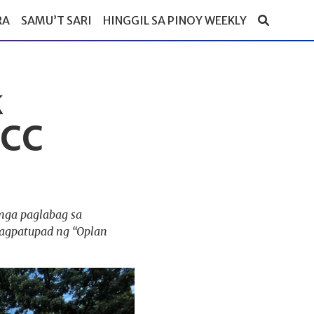
RA
SAMU’T SARI
HINGGIL SA PINOY WEEKLY
k
ICC
 mga paglabag sa
nagpatupad ng “Oplan