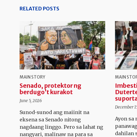
RELATED POSTS
MAIN STORY
MAIN STO
Senado, protektor ng
Imbesti
berdugo’t kurakot
Duterte
suport
June 5, 2026
December 15
Sunod-sunod ang maiinit na
Ayon sa 
eksena sa Senado nitong
panawaga
nagdaang linggo. Pero sa lahat ng
dahilan 
nangyari, malinaw na para sa