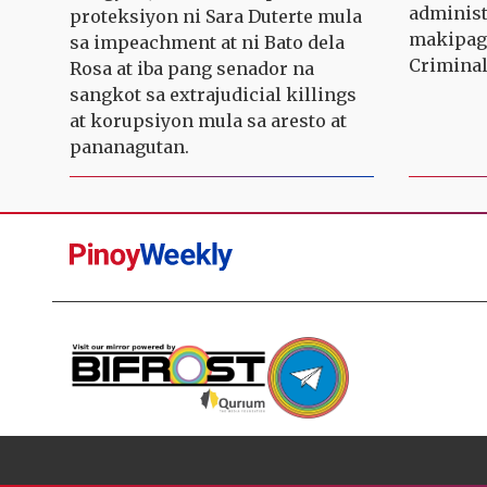
administ
proteksiyon ni Sara Duterte mula
makipagt
sa impeachment at ni Bato dela
Criminal
Rosa at iba pang senador na
sangkot sa extrajudicial killings
at korupsiyon mula sa aresto at
pananagutan.
Pinoy
Weekly