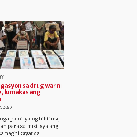
RY
gasyon sa drug war ni
, lumakas ang
a
, 2023
mga pamilya ng biktima,
n para sa hustisya ang
sa paghikayat sa