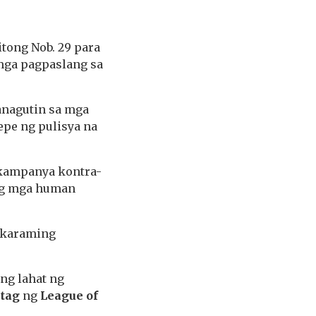
tong Nob. 29 para
mga pagpaslang sa
panagutin sa mga
epe ng pulisya na
 kampanya kontra-
 ng mga human
pakaraming
ng lahat ng
ntag
ng
League of