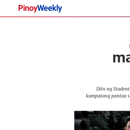
Pinoy
Weekly
ma
Diin ng Student
karapatang pantao s