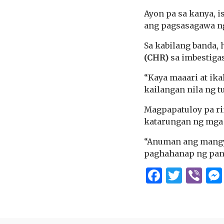
Ayon pa sa kanya, 
ang pagsasagawa ng
Sa kabilang banda
(CHR)
sa imbestigas
“Kaya maaari at ik
kailangan nila ng 
Magpapatuloy pa ri
katarungan ng mga
“Anuman ang mangya
paghahanap ng pana
Facebo
Twitt
Vi