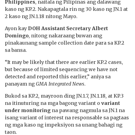
Philippines
, naitala ng Pilipinas ang dalawang
kaso ng KP.2. Nakapagtala rin ng 30 kaso ng JN.1 at
2 kaso ng JN.1.18 nitong Mayo.
Ayon kay
DOH Assistant Secretary Albert
Domingo
, nitong nakaraang buwan ang
pinakaunang sample collection date para sa KP.2
sa bansa.
“It may be likely that there are earlier KP.2 cases,
but because of limited sequencing we have not
detected and reported this earlier,” aniya sa
panayam ng
GMA Integrated News
.
Bukod sa KP.2, mayroon ding JN.1.7, JN.1.18, at KP.3
na itinuturing na mga bagong variant o
variant
under monitoring
na pawang nagmula sa JN.1 na
isang variant of interest na responsable sa pagtaas
ng mga kaso ng impeksiyon sa unang bahagi ng
taon.