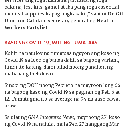
services ang mga mamamayan tulad ng mga
bakuna, test kits, gamot at iba pang mga essential
medical supplies kapag nagkasakit,” sabi ni
Dr. Gil
Dominic Catalan
, secretary general ng
Health
Workers Partylist
.
KASO NG COVID-19, MULING TUMATAAS
Kahit na patuloy na tumataas ngayon ang kaso ng
Covid-19 sa loob ng bansa dahil sa bagong variant,
hindi ito kasing-dami tulad noong panahon ng
mahabang lockdown.
Sinabi ng DOH noong Pebrero na mayroon lang 661
na bagong kaso ng Covid-19 sa pagitan ng Peb. 6 at
12. Tumutugma ito sa average na 94 na kaso bawat
araw.
Sa ulat ng
GMA Integrated News
, mayroong 251 kaso
ng Covid-19 na naiulat mula Peb. 27 hanggang Mar.