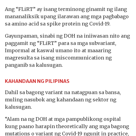
Ang “FLiRT” ay isang terminong ginamit ng ilang
mananaliksik upang ilarawan ang mga pagbabago
sa amino acid sa spike protein ng Covid-19.
Gayunpaman, sinabi ng DOH na iniiwasan nito ang
paggamit ng “FLiRT” para sa mga subvariant,
Impormal at kaswal umano ito at maaaring
magresulta sa isang miscommunication ng
panganib sa kalusugan.
KAHANDAAN NG PILIPINAS
Dahil sa bagong variant na natagpuan sa bansa,
muling nasubok ang kahandaan ng sektor ng
kalusugan.
“Alam na ng DOH at mga pampublikong ospital
kung paano harapin theoretically ang mga bagong
mutations o variant ng Covid-19 ngunit in practice,