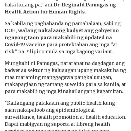
baka kulang pa,” ani
Dr. Reginald Pamugas
ng
Health Action for Human Rights
.
Sa kabila ng paghahanda ng pamahalaan, sabi ng
DOH,
walang nakalaang badyet ang gobyerno
ngayong taon para makabili ng updated na
Covid-19 vaccine
para protektahan ang mga “at
risk” na Pilipino mula sa mga bagong variant.
Mungkahi ni Pamugas, nararapat na dagdagan ang
badyet sa sektor ng kalusugan upang makakuha ng
mas maraming manggagawa pangkalusugan,
makapaglaan ng tamang suweldo para sa kanila, at
para makabili ng mga kinakailangang kagamitan.
“Kailangang palakasin ang public health kung
saan nakapaloob ang epidemiological
surveillance, health promotion at health education.
Dapat mabigyan ng suporta at libreng health