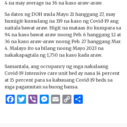
4 na may average na 36 na kaso araw-araw.
Sa datos ng DOH mula Mayo 21 hanggang 27, may
humigit-kumulang na 319 na kaso ng Covid-19 ang
naitala bawat araw. Higit na mataas ito kumpara sa
94 na kaso bawat araw noong Peb. 6 hanggang 12 at
36 na kaso araw-araw noong Peb. 27 hanggang Mar.
4. Malayo ito sa bilang noong Mayo 2023 na
nakakapagtala ng 1,750 na kaso kada araw.
Samantala, ang occupancy ng mga nakalaang
Covid-19 intensive care unit bed ay nasa 14 percent
at 15 percent para sa kabuuang Covid-19 beds sa
mga pagamutan sa buong bansa.
Facebook
Twitter
Viber
Messenger
Email
Copy
Share
Link