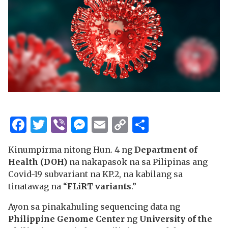
Facebook
Twitter
Viber
Messenger
Email
Copy
Share
Link
Kinumpirma nitong Hun. 4 ng
Department of
Health (DOH)
na nakapasok na sa Pilipinas ang
Covid-19 subvariant na KP.2, na kabilang sa
tinatawag na “
FLiRT variants
.”
Ayon sa pinakahuling sequencing data ng
Philippine Genome Center
ng
University of the